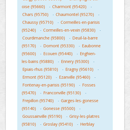
oise (95660)
-
Charmont (95420)
-
Chars (95750)
-
Chaumontel (95270)
-
Chaussy (95710)
-
Cormeilles-en-parisis
(95240)
-
Cormeilles-en-vexin (95830)
-
Courdimanche (95800)
-
Deuil-la-barre
(95170)
-
Domont (95330)
-
Eaubonne
(95600)
-
Ecouen (95440)
-
Enghien-
les-bains (95880)
-
Ennery (95300)
-
Epiais-rhus (95810)
-
Eragny (95610)
-
Ermont (95120)
-
Ezanville (95460)
-
Fontenay-en-parisis (95190)
-
Fosses
(95470)
-
Franconville (95130)
-
Frepillon (95740)
-
Garges-les-gonesse
(95140)
-
Gonesse (95500)
-
Goussainville (95190)
-
Grisy-les-platres
(95810)
-
Groslay (95410)
-
Herblay