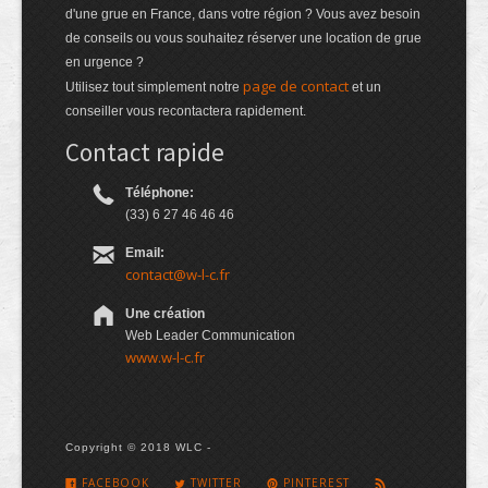
d'une grue en France, dans votre région ? Vous avez besoin
de conseils ou vous souhaitez réserver une location de grue
en urgence ?
page de contact
Utilisez tout simplement notre
et un
conseiller vous recontactera rapidement.
Contact rapide
Téléphone:
(33) 6 27 46 46 46
Email:
contact@w-l-c.fr
Une création
Web Leader Communication
www.w-l-c.fr
Copyright © 2018 WLC -
FACEBOOK
TWITTER
PINTEREST