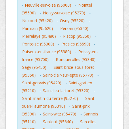
-
Neuville-sur-oise (95000)
-
Nointel
(95590)
-
Noisy-sur-oise (95270)
-
Nucourt (95420)
-
Osny (95520)
-
Parmain (95620)
-
Persan (95340)
-
Pierrelaye (95480)
-
Piscop (95350)
-
Pontoise (95300)
-
Presles (95590)
-
Puiseux-en-france (95380)
-
Roissy-en-
france (95700)
-
Ronquerolles (95340)
-
Sagy (95450)
-
Saint-brice-sous-foret
(95350)
-
Saint-clair-sur-epte (95770)
-
Saint-gervais (95420)
-
Saint-gratien
(95210)
-
Saint-leu-la-foret (95320)
-
Saint-martin-du-tertre (95270)
-
Saint-
ouen-l'aumone (95310)
-
Saint-prix
(95390)
-
Saint-witz (95470)
-
Sannois
(95110)
-
Santeuil (95640)
-
Sarcelles