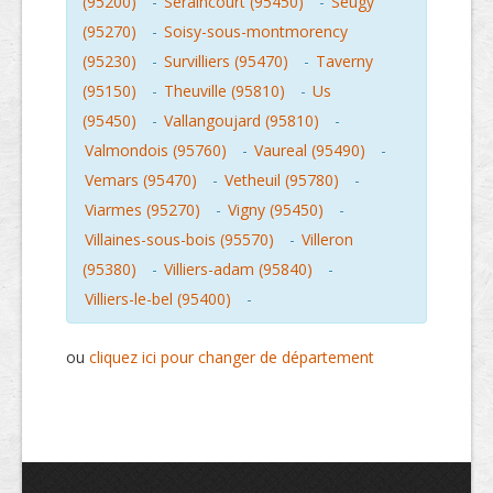
(95200)
-
Seraincourt (95450)
-
Seugy
(95270)
-
Soisy-sous-montmorency
(95230)
-
Survilliers (95470)
-
Taverny
(95150)
-
Theuville (95810)
-
Us
(95450)
-
Vallangoujard (95810)
-
Valmondois (95760)
-
Vaureal (95490)
-
Vemars (95470)
-
Vetheuil (95780)
-
Viarmes (95270)
-
Vigny (95450)
-
Villaines-sous-bois (95570)
-
Villeron
(95380)
-
Villiers-adam (95840)
-
Villiers-le-bel (95400)
-
ou
cliquez ici pour changer de département