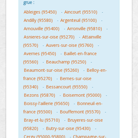
grue :
Ableiges (95450)
-
Aincourt (95510)
-
Andilly (95580)
-
Argenteuil (95100)
-
Arnouville (95400)
-
Arronville (95810)
-
Asnieres-sur-oise (95270)
-
Attainville
(95570)
-
Auvers-sur-oise (95760)
-
Avernes (95450)
-
Baillet-en-france
(95560)
-
Beauchamp (95250)
-
Beaumont-sur-oise (95260)
-
Belloy-en-
france (95270)
-
Bernes-sur-oise
(95340)
-
Bessancourt (95550)
-
Bezons (95870)
-
Boisemont (95000)
-
Boissy-l'aillerie (95650)
-
Bonneuil-en-
france (95500)
-
Bouffemont (95570)
-
Bray-et-lu (95710)
-
Bruyeres-sur-oise
(95820)
-
Butry-sur-oise (95430)
-
Cergy (95000-95800)
-
Champagne-sur-