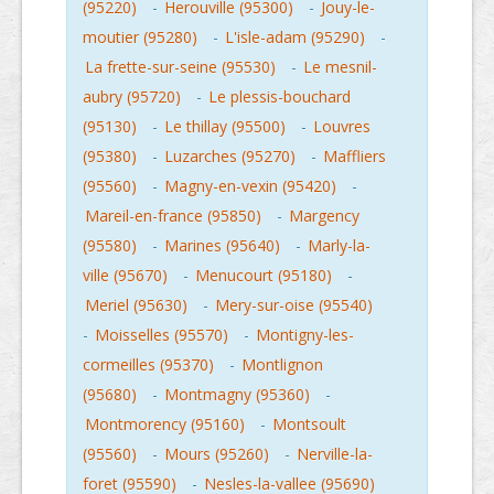
(95220)
-
Herouville (95300)
-
Jouy-le-
moutier (95280)
-
L'isle-adam (95290)
-
La frette-sur-seine (95530)
-
Le mesnil-
aubry (95720)
-
Le plessis-bouchard
(95130)
-
Le thillay (95500)
-
Louvres
(95380)
-
Luzarches (95270)
-
Maffliers
(95560)
-
Magny-en-vexin (95420)
-
Mareil-en-france (95850)
-
Margency
(95580)
-
Marines (95640)
-
Marly-la-
ville (95670)
-
Menucourt (95180)
-
Meriel (95630)
-
Mery-sur-oise (95540)
-
Moisselles (95570)
-
Montigny-les-
cormeilles (95370)
-
Montlignon
(95680)
-
Montmagny (95360)
-
Montmorency (95160)
-
Montsoult
(95560)
-
Mours (95260)
-
Nerville-la-
foret (95590)
-
Nesles-la-vallee (95690)