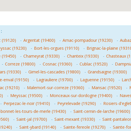
:
ac (19120)
-
Argentat (19400)
-
Arnac-pompadour (19230)
-
Aubaz
yssac (19230)
-
Bort-les-orgues (19110)
-
Brignac-la-plaine (1931
 (19450)
-
Chameyrat (19330)
-
Chanteix (19330)
-
Chasteaux (
-
Correze (19800)
-
Cosnac (19360)
-
Cublac (19520)
-
Dampnia
ars (19330)
-
Gimel-les-cascades (19800)
-
Grandsaigne (19300)
e-enval (19150)
-
Lagrauliere (19700)
-
Laguenne (19150)
-
Larc
ac (19210)
-
Malemort-sur-correze (19360)
-
Mansac (19520)
-
M
0)
-
Meyssac (19500)
-
Monceaux-sur-dordogne (19400)
-
Naves
-
Perpezac-le-noir (19410)
-
Peyrelevade (19290)
-
Rosiers-d'egle
-bonnet-les-tours-de-merle (19430)
-
Saint-cernin-de-larche (19600)
9560)
-
Saint-jal (19700)
-
Saint-mexant (19330)
-
Saint-pantaleo
(19240)
-
Saint-ybard (19140)
-
Sainte-fereole (19270)
-
Sainte-fo