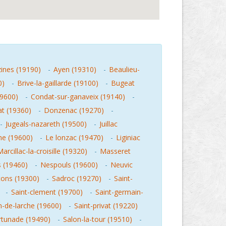
ines (19190)
-
Ayen (19310)
-
Beaulieu-
0)
-
Brive-la-gaillarde (19100)
-
Bugeat
19600)
-
Condat-sur-ganaveix (19140)
-
t (19360)
-
Donzenac (19270)
-
-
Jugeals-nazareth (19500)
-
Juillac
he (19600)
-
Le lonzac (19470)
-
Liginiac
arcillac-la-croisille (19320)
-
Masseret
 (19460)
-
Nespouls (19600)
-
Neuvic
tons (19300)
-
Sadroc (19270)
-
Saint-
-
Saint-clement (19700)
-
Saint-germain-
n-de-larche (19600)
-
Saint-privat (19220)
rtunade (19490)
-
Salon-la-tour (19510)
-