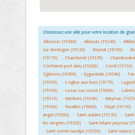
Choisissez une ville pour votre location de grue 
Albussac (19380)
-
Allassac (19240)
-
Altill
sur-dordogne (19120)
-
Beynat (19190)
-
Be
(19170)
-
Chamberet (19370)
-
Chamboulive
Confolent-port-dieu (19200)
-
Cornil (19150)
Egletons (19300)
-
Eygurande (19340)
-
Fav
(19350)
-
L'eglise-aux-bois (19170)
-
Lagard
(19160)
-
Lissac-sur-couze (19600)
-
Lubers
(19510)
-
Merlines (19340)
-
Meymac (1925
(19160)
-
Noailles (19600)
-
Objat (19130)
angel (19200)
-
Saint-aulaire (19130)
-
Saint
les-vergnes (19330)
-
Saint-hilaire-peyroux (1
-
Saint-sornin-lavolps (19230)
-
Saint-viance 