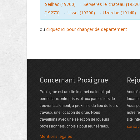
Seilhac (19700)
-
Servieres-le-chateau (19220
(19270)
-
Ussel (19200)
-
Uzerche (19140)
ou
cliquez ici pour changer de département
Concernant Proxi grue
Rejo
Proxi grue est un site internet national qui
Vous êt
permet aux entreprises et aux particuliers de
louant 
trouver facilement, à proximité du lieu de leurs
Vous po
travaux, une location de grue. Nous
notre r
travaillons avec une sélection de loueurs
site int
contac
professionnels, choisis pour leur sérieux.
Mentions légales