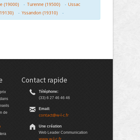
le (19000)
-
Turenne (19500)
-
Ussac
(19130)
-
Yssandon (19310)
-
e
Contact rapide
Téléphone:
prix
(33) 6 27 46 46 46
 dans
nseils
Email:
on de
contact@w-l-c.fr
e
Une création
Web Leader Communication
tera
www.w-l-c.fr