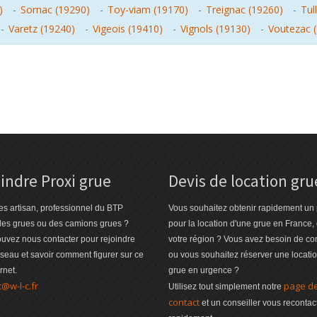
)
-
Sornac (19290)
-
Toy-viam (19170)
-
Treignac (19260)
-
Tul
-
Varetz (19240)
-
Vigeois (19410)
-
Vignols (19130)
-
Voutezac 
indre Proxi grue
Devis de location gru
es artisan, professionnel du BTP
Vous souhaitez obtenir rapidement un 
des grues ou des camions grues ?
pour la location d'une grue en France,
uvez nous contacter pour rejoindre
votre région ? Vous avez besoin de co
éseau et savoir comment figurer sur ce
ou vous souhaitez réserver une locati
ernet.
grue en urgence ?
t@w-l-c.fr
page d
Utilisez tout simplement notre
contact
et un conseiller vous recontac