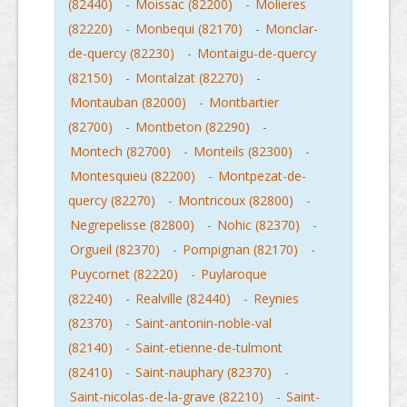
(82440)
-
Moissac (82200)
-
Molieres
(82220)
-
Monbequi (82170)
-
Monclar-
de-quercy (82230)
-
Montaigu-de-quercy
(82150)
-
Montalzat (82270)
-
Montauban (82000)
-
Montbartier
(82700)
-
Montbeton (82290)
-
Montech (82700)
-
Monteils (82300)
-
Montesquieu (82200)
-
Montpezat-de-
quercy (82270)
-
Montricoux (82800)
-
Negrepelisse (82800)
-
Nohic (82370)
-
Orgueil (82370)
-
Pompignan (82170)
-
Puycornet (82220)
-
Puylaroque
(82240)
-
Realville (82440)
-
Reynies
(82370)
-
Saint-antonin-noble-val
(82140)
-
Saint-etienne-de-tulmont
(82410)
-
Saint-nauphary (82370)
-
Saint-nicolas-de-la-grave (82210)
-
Saint-