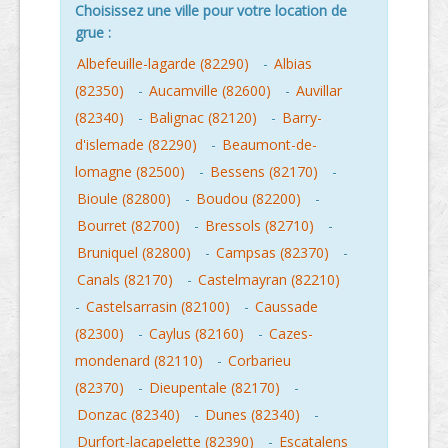
Choisissez une ville pour votre location de
grue :
Albefeuille-lagarde (82290)
-
Albias
(82350)
-
Aucamville (82600)
-
Auvillar
(82340)
-
Balignac (82120)
-
Barry-
d'islemade (82290)
-
Beaumont-de-
lomagne (82500)
-
Bessens (82170)
-
Bioule (82800)
-
Boudou (82200)
-
Bourret (82700)
-
Bressols (82710)
-
Bruniquel (82800)
-
Campsas (82370)
-
Canals (82170)
-
Castelmayran (82210)
-
Castelsarrasin (82100)
-
Caussade
(82300)
-
Caylus (82160)
-
Cazes-
mondenard (82110)
-
Corbarieu
(82370)
-
Dieupentale (82170)
-
Donzac (82340)
-
Dunes (82340)
-
Durfort-lacapelette (82390)
-
Escatalens