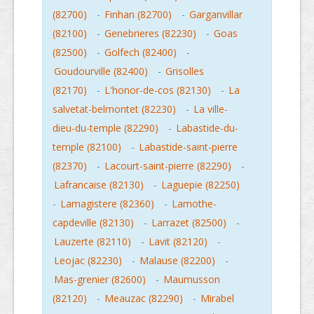
(82700)
-
Finhan (82700)
-
Garganvillar
(82100)
-
Genebrieres (82230)
-
Goas
(82500)
-
Golfech (82400)
-
Goudourville (82400)
-
Grisolles
(82170)
-
L'honor-de-cos (82130)
-
La
salvetat-belmontet (82230)
-
La ville-
dieu-du-temple (82290)
-
Labastide-du-
temple (82100)
-
Labastide-saint-pierre
(82370)
-
Lacourt-saint-pierre (82290)
-
Lafrancaise (82130)
-
Laguepie (82250)
-
Lamagistere (82360)
-
Lamothe-
capdeville (82130)
-
Larrazet (82500)
-
Lauzerte (82110)
-
Lavit (82120)
-
Leojac (82230)
-
Malause (82200)
-
Mas-grenier (82600)
-
Maumusson
(82120)
-
Meauzac (82290)
-
Mirabel