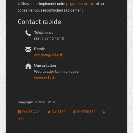
page de contact
Utilisez tout simplement notre
et un
conseiller vous recontactera rapidement.
Contact rapide
Téléphone:
(33) 6 27 46 46 46
Email:
contact@w-l-c.fr
Une création
Web Leader Communication
www.w-l-c.fr
Copyright © 2018 WLC -
FACEBOOK
TWITTER
PINTEREST
RSS