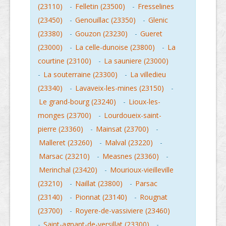
(23110)
-
Felletin (23500)
-
Fresselines
(23450)
-
Genouillac (23350)
-
Glenic
(23380)
-
Gouzon (23230)
-
Gueret
(23000)
-
La celle-dunoise (23800)
-
La
courtine (23100)
-
La sauniere (23000)
-
La souterraine (23300)
-
La villedieu
(23340)
-
Lavaveix-les-mines (23150)
-
Le grand-bourg (23240)
-
Lioux-les-
monges (23700)
-
Lourdoueix-saint-
pierre (23360)
-
Mainsat (23700)
-
Malleret (23260)
-
Malval (23220)
-
Marsac (23210)
-
Measnes (23360)
-
Merinchal (23420)
-
Mourioux-vieilleville
(23210)
-
Naillat (23800)
-
Parsac
(23140)
-
Pionnat (23140)
-
Rougnat
(23700)
-
Royere-de-vassiviere (23460)
-
Saint-agnant-de-versillat (23300)
-