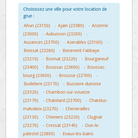
Choisissez une ville pour votre location de
grue :
Ahun (23150)
-
Ajain (23380)
-
Anzeme
(23000)
-
Aubusson (23200)
-
Auzances (23700)
-
Azerables (23160)
-
Beissat (23260)
-
Benevent-l'abbaye
(23210)
-
Bonnat (23220)
-
Bourganeuf
(23400)
-
Boussac (23600)
-
Boussac-
bourg (23600)
-
Brousse (23700)
-
Budeliere (23170)
-
Bussiere-dunoise
(23320)
-
Chambon-sur-voueize
(23170)
-
Chatelard (23700)
-
Chatelus-
malvaleix (23270)
-
Chenerailles
(23130)
-
Cheniers (23220)
-
Clugnat
(23270)
-
Cressat (23140)
-
Dun-le-
palestel (23800)
-
Evaux-les-bains