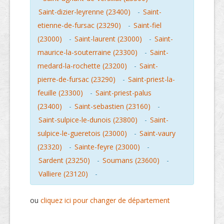
Saint-dizier-leyrenne (23400)
-
Saint-
etienne-de-fursac (23290)
-
Saint-fiel
(23000)
-
Saint-laurent (23000)
-
Saint-
maurice-la-souterraine (23300)
-
Saint-
medard-la-rochette (23200)
-
Saint-
pierre-de-fursac (23290)
-
Saint-priest-la-
feuille (23300)
-
Saint-priest-palus
(23400)
-
Saint-sebastien (23160)
-
Saint-sulpice-le-dunois (23800)
-
Saint-
sulpice-le-gueretois (23000)
-
Saint-vaury
(23320)
-
Sainte-feyre (23000)
-
Sardent (23250)
-
Soumans (23600)
-
Valliere (23120)
-
ou
cliquez ici pour changer de département