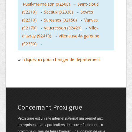
Rueil-malmaison (92500)
-
Saint-cloud
(92210)
-
Sceaux (92330)
-
Sevres
(92310)
-
Suresnes (92150)
-
Vanves
(92170)
-
Vaucresson (92420)
-
Ville-
d'avray (92410)
-
Villeneuve-la-garenne
(92390)
-
ou
cliquez ici pour changer de département
Concernant Proxi grue
Proxi grue est un site internet national qui permet aux
entreprises et aux particuliers de trouver facilement, à
proximité du lieu de leurs travaux, une location de grue.