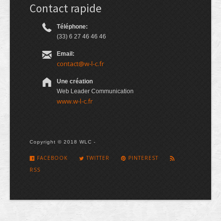
Contact rapide
Téléphone:
(33) 6 27 46 46 46
Email:
contact@w-l-c.fr
Une création
Web Leader Communication
www.w-l-c.fr
Copyright © 2018 WLC -
FACEBOOK
TWITTER
PINTEREST
RSS