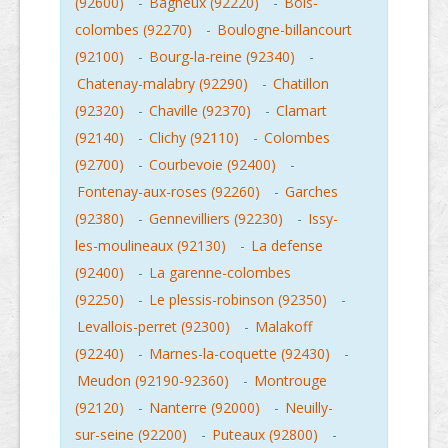
(92600)
-
Bagneux (92220)
-
Bois-
colombes (92270)
-
Boulogne-billancourt
(92100)
-
Bourg-la-reine (92340)
-
Chatenay-malabry (92290)
-
Chatillon
(92320)
-
Chaville (92370)
-
Clamart
(92140)
-
Clichy (92110)
-
Colombes
(92700)
-
Courbevoie (92400)
-
Fontenay-aux-roses (92260)
-
Garches
(92380)
-
Gennevilliers (92230)
-
Issy-
les-moulineaux (92130)
-
La defense
(92400)
-
La garenne-colombes
(92250)
-
Le plessis-robinson (92350)
-
Levallois-perret (92300)
-
Malakoff
(92240)
-
Marnes-la-coquette (92430)
-
Meudon (92190-92360)
-
Montrouge
(92120)
-
Nanterre (92000)
-
Neuilly-
sur-seine (92200)
-
Puteaux (92800)
-