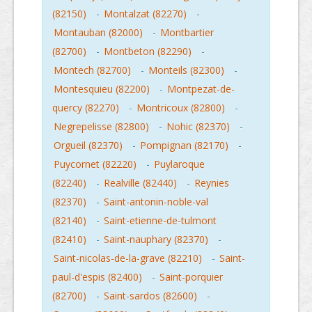
(82150)
-
Montalzat (82270)
-
Montauban (82000)
-
Montbartier
(82700)
-
Montbeton (82290)
-
Montech (82700)
-
Monteils (82300)
-
Montesquieu (82200)
-
Montpezat-de-
quercy (82270)
-
Montricoux (82800)
-
Negrepelisse (82800)
-
Nohic (82370)
-
Orgueil (82370)
-
Pompignan (82170)
-
Puycornet (82220)
-
Puylaroque
(82240)
-
Realville (82440)
-
Reynies
(82370)
-
Saint-antonin-noble-val
(82140)
-
Saint-etienne-de-tulmont
(82410)
-
Saint-nauphary (82370)
-
Saint-nicolas-de-la-grave (82210)
-
Saint-
paul-d'espis (82400)
-
Saint-porquier
(82700)
-
Saint-sardos (82600)
-