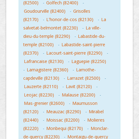
(82500)
-
Golfech (82400)
-
Goudourville (82400)
-
Grisolles
(82170)
-
L'honor-de-cos (82130)
-
La
salvetat-belmontet (82230)
-
La ville-
dieu-du-temple (82290)
-
Labastide-du-
temple (82100)
-
Labastide-saint-pierre
(82370)
-
Lacourt-saint-pierre (82290)
-
Lafrancaise (82130)
-
Laguepie (82250)
-
Lamagistere (82360)
-
Lamothe-
capdeville (82130)
-
Larrazet (82500)
-
Lauzerte (82110)
-
Lavit (82120)
-
Leojac (82230)
-
Malause (82200)
-
Mas-grenier (82600)
-
Maumusson
(82120)
-
Meauzac (82290)
-
Mirabel
(82440)
-
Moissac (82200)
-
Molieres
(82220)
-
Monbequi (82170)
-
Monclar-
de-quercy (82230)
-
Montaigu-de-quercy