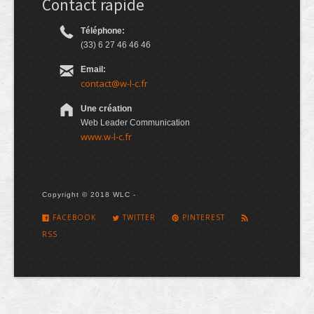
Contact rapide
Téléphone:
(33) 6 27 46 46 46
Email:
contact@w-l-c.fr
Une création
Web Leader Communication
www.w-l-c.fr
Copyright © 2018 WLC -
FACEBOOK
TWITTER
PINTEREST
RSS