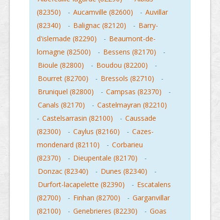
(82350)
-
Aucamville (82600)
-
Auvillar
(82340)
-
Balignac (82120)
-
Barry-
d'islemade (82290)
-
Beaumont-de-
lomagne (82500)
-
Bessens (82170)
-
Bioule (82800)
-
Boudou (82200)
-
Bourret (82700)
-
Bressols (82710)
-
Bruniquel (82800)
-
Campsas (82370)
-
Canals (82170)
-
Castelmayran (82210)
-
Castelsarrasin (82100)
-
Caussade
(82300)
-
Caylus (82160)
-
Cazes-
mondenard (82110)
-
Corbarieu
(82370)
-
Dieupentale (82170)
-
Donzac (82340)
-
Dunes (82340)
-
Durfort-lacapelette (82390)
-
Escatalens
(82700)
-
Finhan (82700)
-
Garganvillar
(82100)
-
Genebrieres (82230)
-
Goas