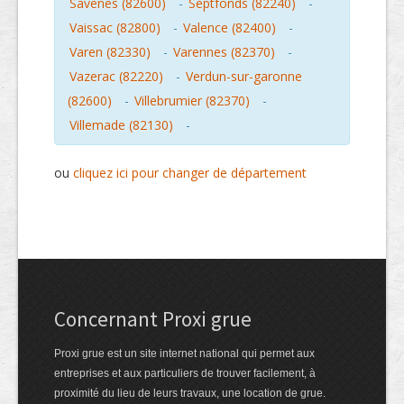
Savenes (82600)
-
Septfonds (82240)
-
Vaissac (82800)
-
Valence (82400)
-
Varen (82330)
-
Varennes (82370)
-
Vazerac (82220)
-
Verdun-sur-garonne
(82600)
-
Villebrumier (82370)
-
Villemade (82130)
-
ou
cliquez ici pour changer de département
Concernant Proxi grue
Proxi grue est un site internet national qui permet aux
entreprises et aux particuliers de trouver facilement, à
proximité du lieu de leurs travaux, une location de grue.