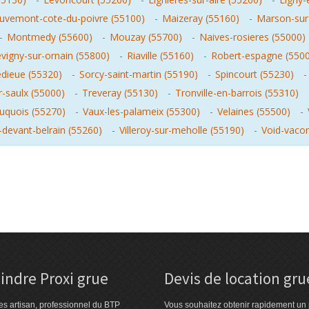
uvemont-cote-du-poivre (55100)
-
Maizeray (55160)
-
Marson-sur
-
Montmedy (55600)
-
Mouzay (55700)
-
Naives-rosieres (55000)
vigny-sur-ornain (55800)
-
Riaville (55160)
-
Robert-espagne (550
ieue (55320)
-
Sorcy-saint-martin (55190)
-
Spincourt (55230)
-saulx (55000)
-
Treveray (55130)
-
Tronville-en-barrois (55310)
uquois (55270)
-
Vaux-les-palameix (55300)
-
Velaines (55500)
-
e-devant-belrain (55260)
-
Villeroy-sur-meholle (55190)
-
Void-vaco
indre Proxi grue
Devis de location gru
es artisan, professionnel du BTP
Vous souhaitez obtenir rapidement un 