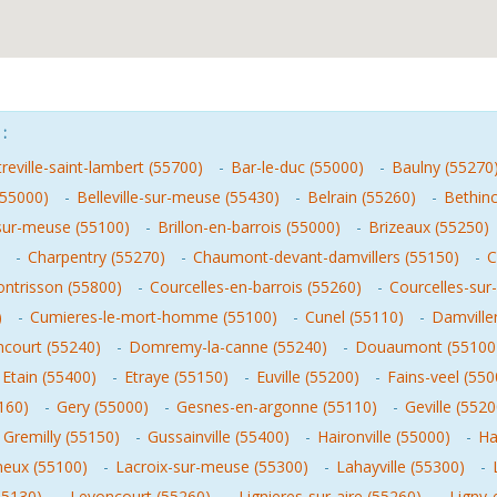
:
reville-saint-lambert (55700)
-
Bar-le-duc (55000)
-
Baulny (55270
55000)
-
Belleville-sur-meuse (55430)
-
Belrain (55260)
-
Bethinc
sur-meuse (55100)
-
Brillon-en-barrois (55000)
-
Brizeaux (55250)
-
Charpentry (55270)
-
Chaumont-devant-damvillers (55150)
-
C
ontrisson (55800)
-
Courcelles-en-barrois (55260)
-
Courcelles-sur-
)
-
Cumieres-le-mort-homme (55100)
-
Cunel (55110)
-
Damville
court (55240)
-
Domremy-la-canne (55240)
-
Douaumont (55100
Etain (55400)
-
Etraye (55150)
-
Euville (55200)
-
Fains-veel (550
160)
-
Gery (55000)
-
Gesnes-en-argonne (55110)
-
Geville (5520
-
Gremilly (55150)
-
Gussainville (55400)
-
Haironville (55000)
-
Ha
eux (55100)
-
Lacroix-sur-meuse (55300)
-
Lahayville (55300)
-
55130)
-
Levoncourt (55260)
-
Lignieres-sur-aire (55260)
-
Ligny-