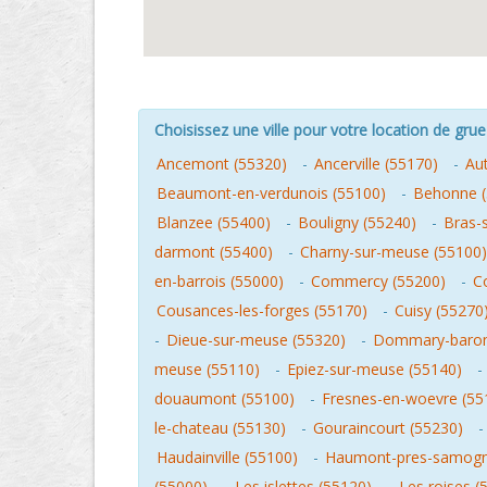
Choisissez une ville pour votre location de grue 
Ancemont (55320)
-
Ancerville (55170)
-
Aut
Beaumont-en-verdunois (55100)
-
Behonne (
Blanzee (55400)
-
Bouligny (55240)
-
Bras-
darmont (55400)
-
Charny-sur-meuse (55100)
en-barrois (55000)
-
Commercy (55200)
-
C
Cousances-les-forges (55170)
-
Cuisy (55270
-
Dieue-sur-meuse (55320)
-
Dommary-baron
meuse (55110)
-
Epiez-sur-meuse (55140)
-
douaumont (55100)
-
Fresnes-en-woevre (55
le-chateau (55130)
-
Gouraincourt (55230)
Haudainville (55100)
-
Haumont-pres-samogn
(55000)
-
Les islettes (55120)
-
Les roises (