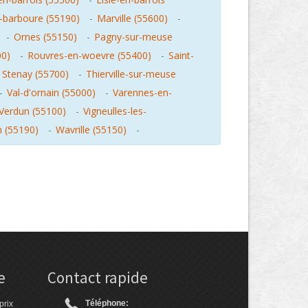
-barboure (55190)
-
Marville (55600)
-
-
Ornes (55150)
-
Pagny-sur-meuse
00)
-
Rouvres-en-woevre (55400)
-
Saint-
-
Stenay (55700)
-
Thierville-sur-meuse
-
Val-d'ornain (55000)
-
Varennes-en-
Verdun (55100)
-
Vigneulles-les-
n (55190)
-
Wavrille (55150)
-
e
Contact rapide
Téléphone:
prix