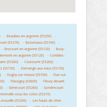
)
-
Beaulieu-en-argonne (55250)
-
ourt (55270)
-
Bezonvaux (55100)
-
-
Brocourt-en-argonne (55120)
-
Buzy-
lermont-en-argonne (55120)
-
Combles-
aire (55260)
-
Courouvre (55260)
-
rs (55150)
-
Demange-aux-eaux (55130)
)
-
Dugny-sur-meuse (55100)
-
Dun-sur-
00)
-
Flassigny (55600)
-
Fleury-devant-
0)
-
Gimecourt (55260)
-
Gondrecourt-
nnonville-sous-les-cotes (55210)
-
Lerouville (55200)
-
Les hauts-de-chee
en-barrois (55500)
-
Lisle-en-barrois