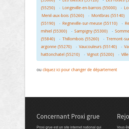
(55250)
-
Longeville-en-barrois (55000)
-
Lo
Menil-aux-bois (55260)
-
Montbras (55140)
(55190)
-
Regneville-sur-meuse (55110)
-
Re
mihiel (55300)
-
Sampigny (55300)
-
Sommed
(55840)
-
Thillombois (55260)
-
Tremont-sur
argonne (55270)
-
Vaucouleurs (55140)
-
Va
hattonchatel (55210)
-
Vignot (55200)
-
Vill
ou
cliquez ici pour changer de département
Concernant Proxi grue
Rejo
Proxi grue est un site internet national qui
Vous êt