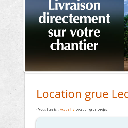
Location grue Le
• Vous êtes ici :
Accueil
Location grue Leojac