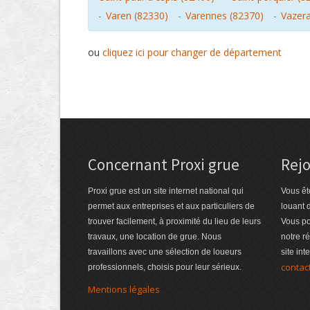
-
Varen (82330)
-
Varennes (82370)
-
Vazera
ou
cliquez ici pour changer de département
Concernant Proxi grue
Rejo
Proxi grue est un site internet national qui
Vous êt
permet aux entreprises et aux particuliers de
louant 
trouver facilement, à proximité du lieu de leurs
Vous po
travaux, une location de grue. Nous
notre r
travaillons avec une sélection de loueurs
site int
contac
professionnels, choisis pour leur sérieux.
Mentions légales