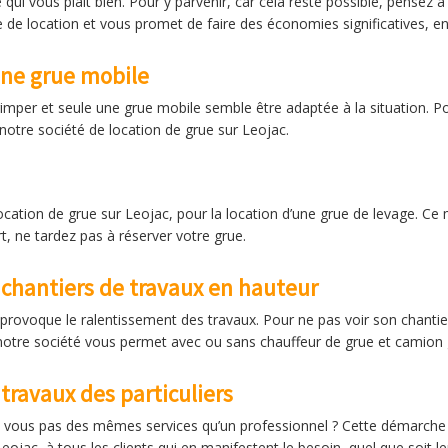
e qui vous plait bien. Pour y parvenir, car cela reste possible, pensez
e de location et vous promet de faire des économies significatives, e
une grue mobile
rimper et seule une grue mobile semble être adaptée à la situation. Po
 notre société de location de grue sur Leojac.
ocation de grue sur Leojac, pour la location d’une grue de levage. Ce
t, ne tardez pas à réserver votre grue.
 chantiers de travaux en hauteur
i provoque le ralentissement des travaux. Pour ne pas voir son chantier
e notre société vous permet avec ou sans chauffeur de grue et camion 
travaux des particuliers
iez vous pas des mêmes services qu’un professionnel ? Cette démarche
ojac, à tous les clients qui en manifestent le besoin, quel que soit le