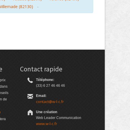
Villemade (82130)
-
e
Contact rapide
Téléphone:
prix
(33) 6 27 46 46 46
 dans
nseils
Email:
on de
contact@w-l-c.fr
e
Une création
Web Leader Communication
tera
www.w-l-c.fr