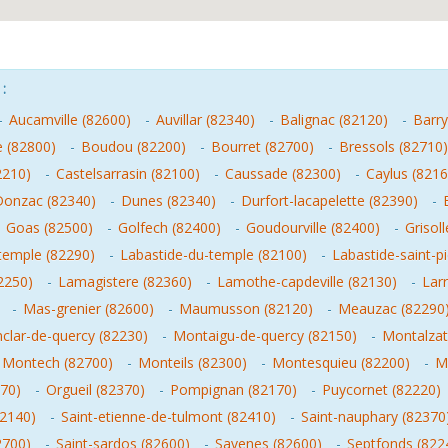
:
-
Aucamville (82600)
-
Auvillar (82340)
-
Balignac (82120)
-
Barry
e (82800)
-
Boudou (82200)
-
Bourret (82700)
-
Bressols (82710)
2210)
-
Castelsarrasin (82100)
-
Caussade (82300)
-
Caylus (8216
Donzac (82340)
-
Dunes (82340)
-
Durfort-lacapelette (82390)
-
-
Goas (82500)
-
Golfech (82400)
-
Goudourville (82400)
-
Grisol
-temple (82290)
-
Labastide-du-temple (82100)
-
Labastide-saint-p
2250)
-
Lamagistere (82360)
-
Lamothe-capdeville (82130)
-
Lar
-
Mas-grenier (82600)
-
Maumusson (82120)
-
Meauzac (82290
clar-de-quercy (82230)
-
Montaigu-de-quercy (82150)
-
Montalzat
Montech (82700)
-
Monteils (82300)
-
Montesquieu (82200)
-
M
70)
-
Orgueil (82370)
-
Pompignan (82170)
-
Puycornet (82220)
82140)
-
Saint-etienne-de-tulmont (82410)
-
Saint-nauphary (82370
2700)
-
Saint-sardos (82600)
-
Savenes (82600)
-
Septfonds (822