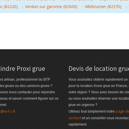
c (82220)
-
Verdun-sur-garonne (82600)
-
Villebrumier (82370)
-
indre Proxi grue
Devis de location gru
es artisan, professionnel du BTP
Vous souhaitez obtenir rapidement un 
des grues ou des camions grues ?
pour la location d'une grue en France,
uvez nous contacter pour rejoindre
votre région ? Vous avez besoin de co
éseau et savoir comment figurer sur ce
ou vous souhaitez réserver une locati
ernet.
grue en urgence ?
t@w-l-c.fr
page d
Utilisez tout simplement notre
contact
et un conseiller vous recontac
rapidement.