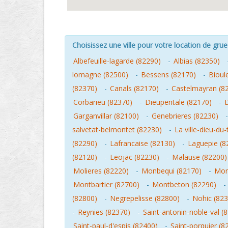
Choisissez une ville pour votre location de grue 
Albefeuille-lagarde (82290)
-
Albias (82350)
lomagne (82500)
-
Bessens (82170)
-
Bioul
(82370)
-
Canals (82170)
-
Castelmayran (8
Corbarieu (82370)
-
Dieupentale (82170)
-
Garganvillar (82100)
-
Genebrieres (82230)
salvetat-belmontet (82230)
-
La ville-dieu-du
(82290)
-
Lafrancaise (82130)
-
Laguepie (8
(82120)
-
Leojac (82230)
-
Malause (82200)
Molieres (82220)
-
Monbequi (82170)
-
Mon
Montbartier (82700)
-
Montbeton (82290)
-
(82800)
-
Negrepelisse (82800)
-
Nohic (823
-
Reynies (82370)
-
Saint-antonin-noble-val (
Saint-paul-d'espis (82400)
-
Saint-porquier (8