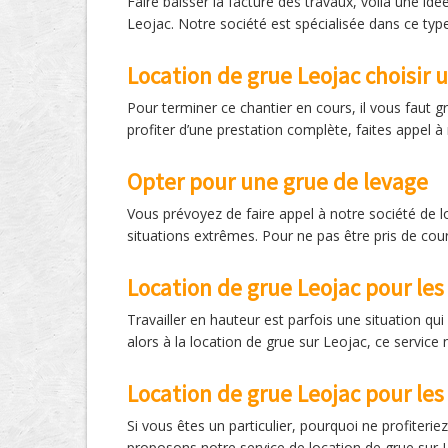
Faire baisser la facture des travaux, voilà une idé
Leojac. Notre société est spécialisée dans ce typ
Location de grue Leojac choisir 
Pour terminer ce chantier en cours, il vous faut g
profiter d’une prestation complète, faites appel à
Opter pour une grue de levage
Vous prévoyez de faire appel à notre société de l
situations extrêmes. Pour ne pas être pris de cour
Location de grue Leojac pour les
Travailler en hauteur est parfois une situation qu
alors à la location de grue sur Leojac, ce servic
Location de grue Leojac pour les 
Si vous êtes un particulier, pourquoi ne profiter
proposons notre service de location de grue sur Le