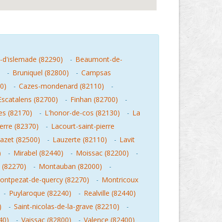
-d'islemade (82290)
-
Beaumont-de-
-
Bruniquel (82800)
-
Campsas
0)
-
Cazes-mondenard (82110)
-
Escatalens (82700)
-
Finhan (82700)
-
les (82170)
-
L'honor-de-cos (82130)
-
La
ierre (82370)
-
Lacourt-saint-pierre
razet (82500)
-
Lauzerte (82110)
-
Lavit
)
-
Mirabel (82440)
-
Moissac (82200)
-
 (82270)
-
Montauban (82000)
-
ontpezat-de-quercy (82270)
-
Montricoux
-
Puylaroque (82240)
-
Realville (82440)
)
-
Saint-nicolas-de-la-grave (82210)
-
40)
-
Vaissac (82800)
-
Valence (82400)