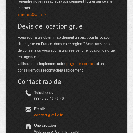
rejoindre notre réseau et savoir comment figurer sur ce site
internet.
contact@w-l-c.fr
Devis de location grue
Vous souhaitez obtenir rapidement un prix pour la location
d'une grue en France, dans votre région ? Vous avez besoin
de conseils ou vous souhaitez réserver une location de grue
en urgence ?
page de contact
Utilisez tout simplement notre
et un
conseiller vous recontactera rapidement.
Contact rapide
Téléphone:
(33) 6 27 46 46 46
Email:
contact@w-l-c.fr
Une création
Web Leader Communication