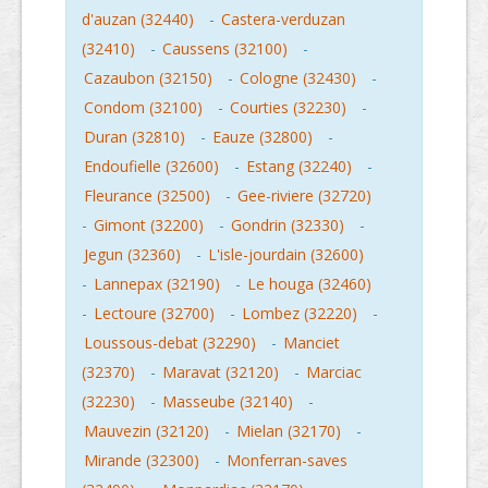
d'auzan (32440)
-
Castera-verduzan
(32410)
-
Caussens (32100)
-
Cazaubon (32150)
-
Cologne (32430)
-
Condom (32100)
-
Courties (32230)
-
Duran (32810)
-
Eauze (32800)
-
Endoufielle (32600)
-
Estang (32240)
-
Fleurance (32500)
-
Gee-riviere (32720)
-
Gimont (32200)
-
Gondrin (32330)
-
Jegun (32360)
-
L'isle-jourdain (32600)
-
Lannepax (32190)
-
Le houga (32460)
-
Lectoure (32700)
-
Lombez (32220)
-
Loussous-debat (32290)
-
Manciet
(32370)
-
Maravat (32120)
-
Marciac
(32230)
-
Masseube (32140)
-
Mauvezin (32120)
-
Mielan (32170)
-
Mirande (32300)
-
Monferran-saves