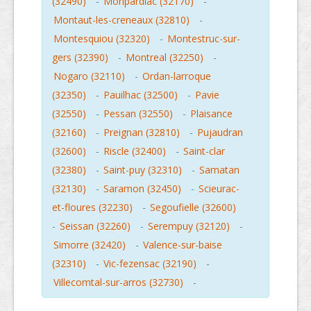
(32490)
-
Monpardiac (32170)
-
Montaut-les-creneaux (32810)
-
Montesquiou (32320)
-
Montestruc-sur-
gers (32390)
-
Montreal (32250)
-
Nogaro (32110)
-
Ordan-larroque
(32350)
-
Pauilhac (32500)
-
Pavie
(32550)
-
Pessan (32550)
-
Plaisance
(32160)
-
Preignan (32810)
-
Pujaudran
(32600)
-
Riscle (32400)
-
Saint-clar
(32380)
-
Saint-puy (32310)
-
Samatan
(32130)
-
Saramon (32450)
-
Scieurac-
et-floures (32230)
-
Segoufielle (32600)
-
Seissan (32260)
-
Serempuy (32120)
-
Simorre (32420)
-
Valence-sur-baise
(32310)
-
Vic-fezensac (32190)
-
Villecomtal-sur-arros (32730)
-