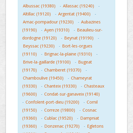
Albussac (19380)
-
Allassac (19240)
-
Altillac (19120)
-
Argentat (19400)
-
Arnac-pompadour (19230)
-
Aubazines
(19190)
-
Ayen (19310)
-
Beaulieu-sur-
dordogne (19120)
-
Beynat (19190)
-
Beyssac (19230)
-
Bort-les-orgues
(19110)
-
Brignac-la-plaine (19310)
-
Brive-la-gaillarde (19100)
-
Bugeat
(19170)
-
Chamberet (19370)
-
Chamboulive (19450)
-
Chameyrat
(19330)
-
Chanteix (19330)
-
Chasteaux
(19600)
-
Condat-sur-ganaveix (19140)
-
Confolent-port-dieu (19200)
-
Cornil
(19150)
-
Correze (19800)
-
Cosnac
(19360)
-
Cublac (19520)
-
Dampniat
(19360)
-
Donzenac (19270)
-
Egletons