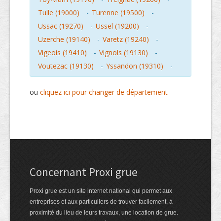
Tulle (19000)
-
Turenne (19500)
-
Ussac (19270)
-
Ussel (19200)
-
Uzerche (19140)
-
Varetz (19240)
-
Vigeois (19410)
-
Vignols (19130)
-
Voutezac (19130)
-
Yssandon (19310)
-
ou
cliquez ici pour changer de département
Concernant Proxi grue
Proxi grue est un site internet national qui permet aux
entreprises et aux particuliers de trouver facilement, à
proximité du lieu de leurs travaux, une location de grue.