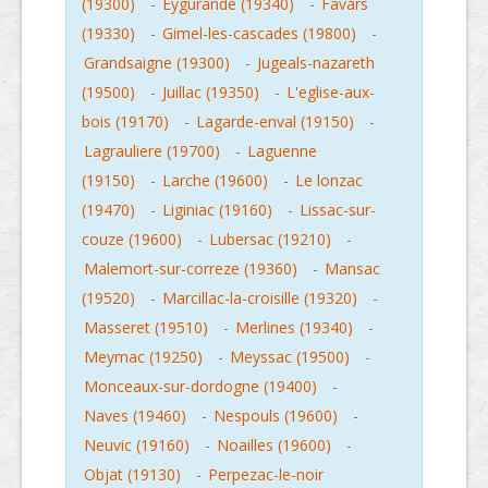
(19300)
-
Eygurande (19340)
-
Favars
(19330)
-
Gimel-les-cascades (19800)
-
Grandsaigne (19300)
-
Jugeals-nazareth
(19500)
-
Juillac (19350)
-
L'eglise-aux-
bois (19170)
-
Lagarde-enval (19150)
-
Lagrauliere (19700)
-
Laguenne
(19150)
-
Larche (19600)
-
Le lonzac
(19470)
-
Liginiac (19160)
-
Lissac-sur-
couze (19600)
-
Lubersac (19210)
-
Malemort-sur-correze (19360)
-
Mansac
(19520)
-
Marcillac-la-croisille (19320)
-
Masseret (19510)
-
Merlines (19340)
-
Meymac (19250)
-
Meyssac (19500)
-
Monceaux-sur-dordogne (19400)
-
Naves (19460)
-
Nespouls (19600)
-
Neuvic (19160)
-
Noailles (19600)
-
Objat (19130)
-
Perpezac-le-noir