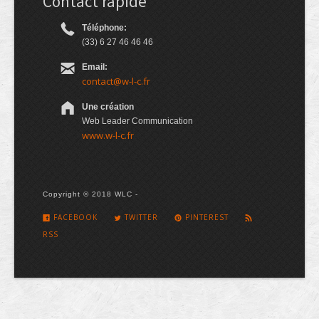
Contact rapide
Téléphone:
(33) 6 27 46 46 46
Email:
contact@w-l-c.fr
Une création
Web Leader Communication
www.w-l-c.fr
Copyright © 2018 WLC -
FACEBOOK
TWITTER
PINTEREST
RSS