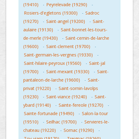
(19410)
-
Peyrelevade (19290)
-
Rosiers-d'egletons (19300)
-
Sadroc
(19270)
-
Saint-angel (19200)
-
Saint-
aulaire (19130)
-
Saint-bonnet-les-tours-
de-merle (19430)
-
Saint-cernin-de-larche
(19600)
-
Saint-clement (19700)
-
Saint-germain-les-vergnes (19330)
-
Saint-hilaire-peyroux (19560)
-
Saint-jal
(19700)
-
Saint-mexant (19330)
-
Saint-
pantaleon-de-larche (19600)
-
Saint-
privat (19220)
-
Saint-sornin-lavolps
(19230)
-
Saint-viance (19240)
-
Saint-
ybard (19140)
-
Sainte-fereole (19270)
-
Sainte-fortunade (19490)
-
Salon-la-tour
(19510)
-
Seilhac (19700)
-
Servieres-le-
chateau (19220)
-
Sornac (19290)
-
Toy-viam (19170)
-
Treignac (19260)
-