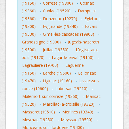
(19150)
-
Correze (19800)
-
Cosnac
(19360)
-
Cublac (19520)
-
Dampniat
(19360)
-
Donzenac (19270)
-
Egletons
(19300)
-
Eygurande (19340)
-
Favars
(19330)
-
Gimel-les-cascades (19800)
-
Grandsaigne (19300)
-
Jugeals-nazareth
(19500)
-
Juillac (19350)
-
L'eglise-aux-
bois (19170)
-
Lagarde-enval (19150)
-
Lagrauliere (19700)
-
Laguenne
(19150)
-
Larche (19600)
-
Le lonzac
(19470)
-
Liginiac (19160)
-
Lissac-sur-
couze (19600)
-
Lubersac (19210)
-
Malemort-sur-correze (19360)
-
Mansac
(19520)
-
Marcillac-la-croisille (19320)
-
Masseret (19510)
-
Merlines (19340)
-
Meymac (19250)
-
Meyssac (19500)
-
Monceaux-sur-dordogne (19400)
-