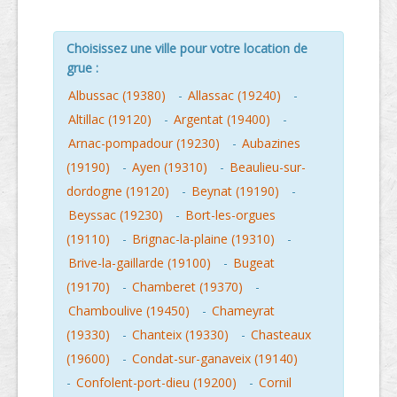
Choisissez une ville pour votre location de
grue :
Albussac (19380)
-
Allassac (19240)
-
Altillac (19120)
-
Argentat (19400)
-
Arnac-pompadour (19230)
-
Aubazines
(19190)
-
Ayen (19310)
-
Beaulieu-sur-
dordogne (19120)
-
Beynat (19190)
-
Beyssac (19230)
-
Bort-les-orgues
(19110)
-
Brignac-la-plaine (19310)
-
Brive-la-gaillarde (19100)
-
Bugeat
(19170)
-
Chamberet (19370)
-
Chamboulive (19450)
-
Chameyrat
(19330)
-
Chanteix (19330)
-
Chasteaux
(19600)
-
Condat-sur-ganaveix (19140)
-
Confolent-port-dieu (19200)
-
Cornil