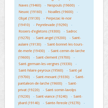
Naves (19460)
-
Nespouls (19600)
-
Neuvic (19160)
-
Noailles (19600)
-
Objat (19130)
-
Perpezac-le-noir
(19410)
-
Peyrelevade (19290)
-
Rosiers-d'egletons (19300)
-
Sadroc
(19270)
-
Saint-angel (19200)
-
Saint-
aulaire (19130)
-
Saint-bonnet-les-tours-
de-merle (19430)
-
Saint-cernin-de-larche
(19600)
-
Saint-clement (19700)
-
Saint-germain-les-vergnes (19330)
-
Saint-hilaire-peyroux (19560)
-
Saint-jal
(19700)
-
Saint-mexant (19330)
-
Saint-
pantaleon-de-larche (19600)
-
Saint-
privat (19220)
-
Saint-sornin-lavolps
(19230)
-
Saint-viance (19240)
-
Saint-
ybard (19140)
-
Sainte-fereole (19270)
-