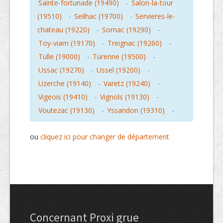
Sainte-fortunade (19490)
-
Salon-la-tour
(19510)
-
Seilhac (19700)
-
Servieres-le-
chateau (19220)
-
Sornac (19290)
-
Toy-viam (19170)
-
Treignac (19260)
-
Tulle (19000)
-
Turenne (19500)
-
Ussac (19270)
-
Ussel (19200)
-
Uzerche (19140)
-
Varetz (19240)
-
Vigeois (19410)
-
Vignols (19130)
-
Voutezac (19130)
-
Yssandon (19310)
-
ou
cliquez ici pour changer de département
Concernant Proxi grue