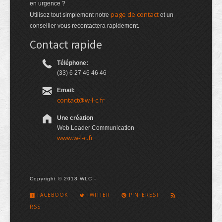
en urgence ?
page de contact
Utilisez tout simplement notre
et un
conseiller vous recontactera rapidement.
Contact rapide
Téléphone:
(33) 6 27 46 46 46
Email:
contact@w-l-c.fr
Une création
Web Leader Communication
www.w-l-c.fr
Copyright © 2018 WLC -
FACEBOOK
TWITTER
PINTEREST
RSS