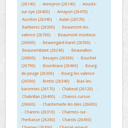
(26140)
-
Anneyron (26140)
-
Aouste-
sur-sye (26400)
-
Arnayon (26470)
-
Aucelon (26340)
-
Aulan (26570)
-
Barbieres (26300)
-
Beaumont-les-
valence (26760)
-
Beaumont-monteux
(26600)
-
Beauregard-baret (26300)
-
Beausemblant (26240)
-
Beauvallon
(26800)
-
Besayes (26300)
-
Bouchet
(26790)
-
Bourdeaux (26460)
-
Bourg-
de-peage (26300)
-
Bourg-les-valence
(26500)
-
Brette (26340)
-
Buis-les-
baronnies (26170)
-
Chabeuil (26120)
-
Chabrillan (26400)
-
Chanos-curson
(26600)
-
Chantemerle-les-bles (26600)
-
Charens (26310)
-
Charmes-sur-
l'herbasse (26260)
-
Charols (26450)
-
Charpey (26300)
-
Chastel-arnaud