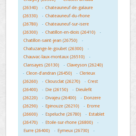
(26340)
-
Chateauneuf-de-galaure
(26330)
-
Chateauneuf-du-rhone
(26780)
-
Chateauneuf-sur-isere
(26300)
-
Chatillon-en-diois (26410)
-
Chatillon-saint-jean (26750)
-
Chatuzange-le-goubet (26300)
-
Chauvac-laux-montaux (26510)
-
Clansayes (26130)
-
Claveyson (26240)
-
Cleon-d'andran (26450)
-
Clerieux
(26260)
-
Cliousclat (26270)
-
Crest
(26400)
-
Die (26150)
-
Dieulefit
(26220)
-
Divajeu (26400)
-
Donzere
(26290)
-
Epinouze (26210)
-
Erome
(26600)
-
Espeluche (26780)
-
Establet
(26470)
-
Etoile-sur-rhone (26800)
-
Eurre (26400)
-
Eymeux (26730)
-