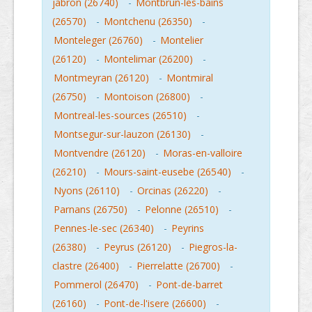
jabron (26740)
-
Montbrun-les-bains
(26570)
-
Montchenu (26350)
-
Monteleger (26760)
-
Montelier
(26120)
-
Montelimar (26200)
-
Montmeyran (26120)
-
Montmiral
(26750)
-
Montoison (26800)
-
Montreal-les-sources (26510)
-
Montsegur-sur-lauzon (26130)
-
Montvendre (26120)
-
Moras-en-valloire
(26210)
-
Mours-saint-eusebe (26540)
-
Nyons (26110)
-
Orcinas (26220)
-
Parnans (26750)
-
Pelonne (26510)
-
Pennes-le-sec (26340)
-
Peyrins
(26380)
-
Peyrus (26120)
-
Piegros-la-
clastre (26400)
-
Pierrelatte (26700)
-
Pommerol (26470)
-
Pont-de-barret
(26160)
-
Pont-de-l'isere (26600)
-