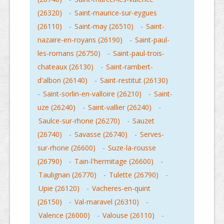
(26320)
-
Saint-maurice-sur-eygues
(26110)
-
Saint-may (26510)
-
Saint-
nazaire-en-royans (26190)
-
Saint-paul-
les-romans (26750)
-
Saint-paul-trois-
chateaux (26130)
-
Saint-rambert-
d'albon (26140)
-
Saint-restitut (26130)
-
Saint-sorlin-en-valloire (26210)
-
Saint-
uze (26240)
-
Saint-vallier (26240)
-
Saulce-sur-rhone (26270)
-
Sauzet
(26740)
-
Savasse (26740)
-
Serves-
sur-rhone (26600)
-
Suze-la-rousse
(26790)
-
Tain-l'hermitage (26600)
-
Taulignan (26770)
-
Tulette (26790)
-
Upie (26120)
-
Vacheres-en-quint
(26150)
-
Val-maravel (26310)
-
Valence (26000)
-
Valouse (26110)
-