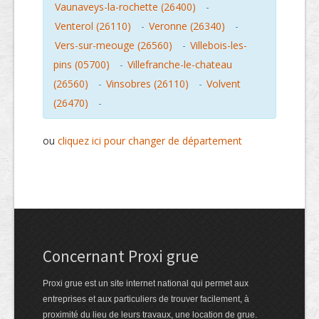
Vaunaveys-la-rochette (26400)
-
Venterol (26110)
-
Veronne (26340)
-
Vers-sur-meouge (26560)
-
Villebois-les-
pins (05700)
-
Villefranche-le-chateau
(26560)
-
Vinsobres (26110)
-
Volvent
(26470)
-
ou
cliquez ici pour changer de département
Concernant Proxi grue
Proxi grue est un site internet national qui permet aux
entreprises et aux particuliers de trouver facilement, à
proximité du lieu de leurs travaux, une location de grue.