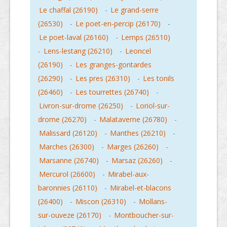
Le chaffal (26190)
-
Le grand-serre
(26530)
-
Le poet-en-percip (26170)
-
Le poet-laval (26160)
-
Lemps (26510)
-
Lens-lestang (26210)
-
Leoncel
(26190)
-
Les granges-gontardes
(26290)
-
Les pres (26310)
-
Les tonils
(26460)
-
Les tourrettes (26740)
-
Livron-sur-drome (26250)
-
Loriol-sur-
drome (26270)
-
Malataverne (26780)
-
Malissard (26120)
-
Manthes (26210)
-
Marches (26300)
-
Marges (26260)
-
Marsanne (26740)
-
Marsaz (26260)
-
Mercurol (26600)
-
Mirabel-aux-
baronnies (26110)
-
Mirabel-et-blacons
(26400)
-
Miscon (26310)
-
Mollans-
sur-ouveze (26170)
-
Montboucher-sur-