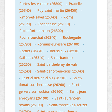
Portes-les-valence (26800)
-
Pradelle
(26340)
-
Puy-saint-martin (26450)
-
Rimon-et-savel (26340)
-
Rioms
(26170)
-
Rochebrune (26110)
-
Rochefort-samson (26300)
-
Rochefourchat (26340)
-
Rochegude
(26790)
-
Romans-sur-isere (26100)
-
Rottier (26470)
-
Roussieux (26510)
-
Saillans (26340)
-
Saint-bardoux
(26260)
-
Saint-barthelemy-de-vals
(26240)
-
Saint-benoit-en-diois (26340)
-
Saint-dizier-en-diois (26310)
-
Saint-
donat-sur-l'herbasse (26260)
-
Saint-
gervais-sur-roubion (26160)
-
Saint-jean-
en-royans (26190)
-
Saint-laurent-en-
royans (26190)
-
Saint-marcel-les-sauzet
(26740)
-
Saint-marcel-les-valence