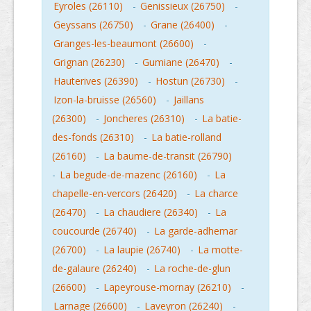
Eyroles (26110)
-
Genissieux (26750)
-
Geyssans (26750)
-
Grane (26400)
-
Granges-les-beaumont (26600)
-
Grignan (26230)
-
Gumiane (26470)
-
Hauterives (26390)
-
Hostun (26730)
-
Izon-la-bruisse (26560)
-
Jaillans
(26300)
-
Joncheres (26310)
-
La batie-
des-fonds (26310)
-
La batie-rolland
(26160)
-
La baume-de-transit (26790)
-
La begude-de-mazenc (26160)
-
La
chapelle-en-vercors (26420)
-
La charce
(26470)
-
La chaudiere (26340)
-
La
coucourde (26740)
-
La garde-adhemar
(26700)
-
La laupie (26740)
-
La motte-
de-galaure (26240)
-
La roche-de-glun
(26600)
-
Lapeyrouse-mornay (26210)
-
Larnage (26600)
-
Laveyron (26240)
-