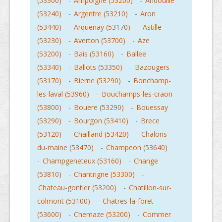
(53300)
-
Ampoigne (53200)
-
Andouille
(53240)
-
Argentre (53210)
-
Aron
(53440)
-
Arquenay (53170)
-
Astille
(53230)
-
Averton (53700)
-
Aze
(53200)
-
Bais (53160)
-
Ballee
(53340)
-
Ballots (53350)
-
Bazougers
(53170)
-
Bierne (53290)
-
Bonchamp-
les-laval (53960)
-
Bouchamps-les-craon
(53800)
-
Bouere (53290)
-
Bouessay
(53290)
-
Bourgon (53410)
-
Brece
(53120)
-
Chailland (53420)
-
Chalons-
du-maine (53470)
-
Champeon (53640)
-
Champgeneteux (53160)
-
Change
(53810)
-
Chantrigne (53300)
-
Chateau-gontier (53200)
-
Chatillon-sur-
colmont (53100)
-
Chatres-la-foret
(53600)
-
Chemaze (53200)
-
Commer