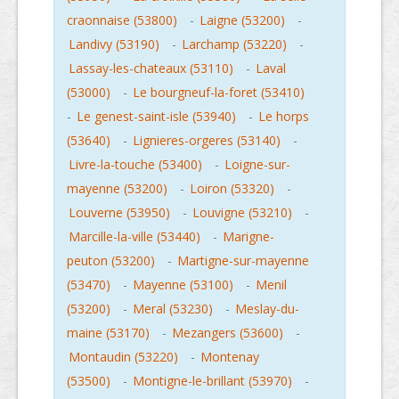
craonnaise (53800)
-
Laigne (53200)
-
Landivy (53190)
-
Larchamp (53220)
-
Lassay-les-chateaux (53110)
-
Laval
(53000)
-
Le bourgneuf-la-foret (53410)
-
Le genest-saint-isle (53940)
-
Le horps
(53640)
-
Lignieres-orgeres (53140)
-
Livre-la-touche (53400)
-
Loigne-sur-
mayenne (53200)
-
Loiron (53320)
-
Louverne (53950)
-
Louvigne (53210)
-
Marcille-la-ville (53440)
-
Marigne-
peuton (53200)
-
Martigne-sur-mayenne
(53470)
-
Mayenne (53100)
-
Menil
(53200)
-
Meral (53230)
-
Meslay-du-
maine (53170)
-
Mezangers (53600)
-
Montaudin (53220)
-
Montenay
(53500)
-
Montigne-le-brillant (53970)
-