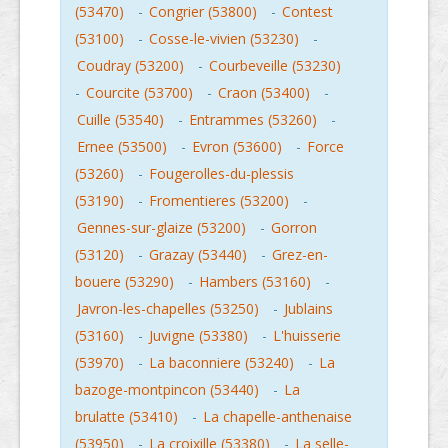
(53470)
-
Congrier (53800)
-
Contest
(53100)
-
Cosse-le-vivien (53230)
-
Coudray (53200)
-
Courbeveille (53230)
-
Courcite (53700)
-
Craon (53400)
-
Cuille (53540)
-
Entrammes (53260)
-
Ernee (53500)
-
Evron (53600)
-
Force
(53260)
-
Fougerolles-du-plessis
(53190)
-
Fromentieres (53200)
-
Gennes-sur-glaize (53200)
-
Gorron
(53120)
-
Grazay (53440)
-
Grez-en-
bouere (53290)
-
Hambers (53160)
-
Javron-les-chapelles (53250)
-
Jublains
(53160)
-
Juvigne (53380)
-
L'huisserie
(53970)
-
La baconniere (53240)
-
La
bazoge-montpincon (53440)
-
La
brulatte (53410)
-
La chapelle-anthenaise
(53950)
-
La croixille (53380)
-
La selle-