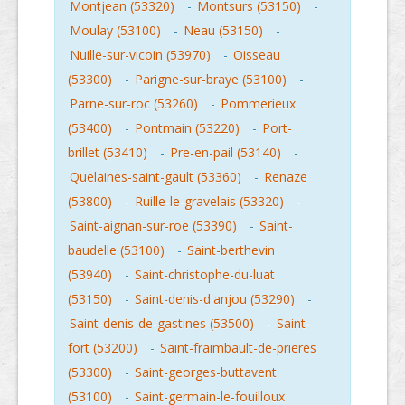
Montjean (53320)
-
Montsurs (53150)
-
Moulay (53100)
-
Neau (53150)
-
Nuille-sur-vicoin (53970)
-
Oisseau
(53300)
-
Parigne-sur-braye (53100)
-
Parne-sur-roc (53260)
-
Pommerieux
(53400)
-
Pontmain (53220)
-
Port-
brillet (53410)
-
Pre-en-pail (53140)
-
Quelaines-saint-gault (53360)
-
Renaze
(53800)
-
Ruille-le-gravelais (53320)
-
Saint-aignan-sur-roe (53390)
-
Saint-
baudelle (53100)
-
Saint-berthevin
(53940)
-
Saint-christophe-du-luat
(53150)
-
Saint-denis-d'anjou (53290)
-
Saint-denis-de-gastines (53500)
-
Saint-
fort (53200)
-
Saint-fraimbault-de-prieres
(53300)
-
Saint-georges-buttavent
(53100)
-
Saint-germain-le-fouilloux