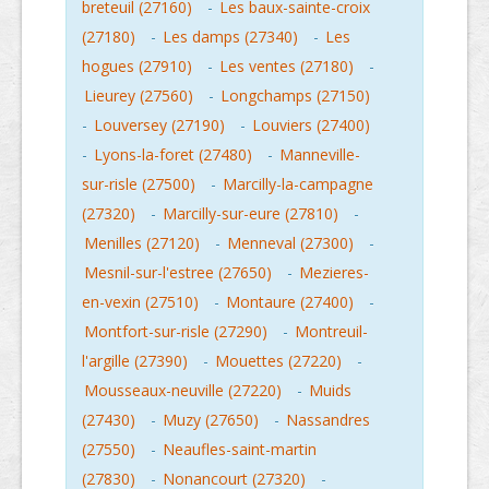
breteuil (27160)
-
Les baux-sainte-croix
(27180)
-
Les damps (27340)
-
Les
hogues (27910)
-
Les ventes (27180)
-
Lieurey (27560)
-
Longchamps (27150)
-
Louversey (27190)
-
Louviers (27400)
-
Lyons-la-foret (27480)
-
Manneville-
sur-risle (27500)
-
Marcilly-la-campagne
(27320)
-
Marcilly-sur-eure (27810)
-
Menilles (27120)
-
Menneval (27300)
-
Mesnil-sur-l'estree (27650)
-
Mezieres-
en-vexin (27510)
-
Montaure (27400)
-
Montfort-sur-risle (27290)
-
Montreuil-
l'argille (27390)
-
Mouettes (27220)
-
Mousseaux-neuville (27220)
-
Muids
(27430)
-
Muzy (27650)
-
Nassandres
(27550)
-
Neaufles-saint-martin
(27830)
-
Nonancourt (27320)
-