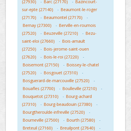
(27930)
-
Barc (27170)
-
Bazincourt-
sur-epte (27140)
-
Beaumont-le-roger
(27170)
-
Beaumontel (27170)
-
Bernay (27300)
-
Berville-en-roumois
(27520)
-
Beuzeville (27210)
-
Bezu-
saint-eloi (27660)
-
Bois-arnault
(27250)
-
Bois-jerome-saint-ouen
(27620)
-
Bois-le-roi (27220)
-
Boisemont (27150)
-
Boissey-le-chatel
(27520)
-
Bosgouet (27310)
-
Bosguerard-de-marcouville (27520)
-
Bouafles (27700)
-
Boulleville (27210)
-
Bouquetot (27310)
-
Bourg-achard
(27310)
-
Bourg-beaudouin (27380)
-
Bourgtheroulde-infreville (27520)
-
Bourneville (27500)
-
Bourth (27580)
-
Breteuil (27160)
-
Breuilpont (27640)
-