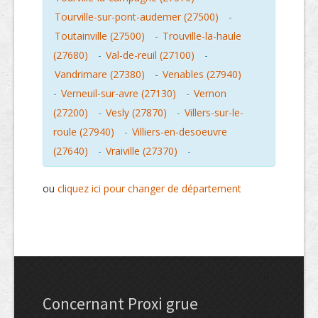
Tourville-sur-pont-audemer (27500)
-
Toutainville (27500)
-
Trouville-la-haule
(27680)
-
Val-de-reuil (27100)
-
Vandrimare (27380)
-
Venables (27940)
-
Verneuil-sur-avre (27130)
-
Vernon
(27200)
-
Vesly (27870)
-
Villers-sur-le-
roule (27940)
-
Villiers-en-desoeuvre
(27640)
-
Vraiville (27370)
-
ou
cliquez ici pour changer de département
Concernant Proxi grue