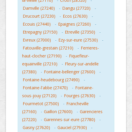
la-vieille (27110)
-
Croth (28520)
-
Damville (27240)
-
Dangu (27720)
-
Drucourt (27230)
-
Ecos (27630)
-
Ecouis (27440)
-
Epaignes (27260)
-
Etrepagny (27150)
-
Etreville (27350)
-
Evreux (27000)
-
Ezy-sur-eure (27530)
-
Fatouville-grestain (27210)
-
Ferrieres-
haut-clocher (27190)
-
Fiquefleur-
equainville (27210)
-
Fleury-sur-andelle
(27380)
-
Fontaine-bellenger (27600)
-
Fontaine-heudebourg (27490)
-
Fontaine-l'abbe (27470)
-
Fontaine-
sous-jouy (27120)
-
Fourges (27630)
-
Fourmetot (27500)
-
Francheville
(27160)
-
Gaillon (27600)
-
Garencieres
(27220)
-
Garennes-sur-eure (27780)
-
Gasny (27620)
-
Gauciel (27930)
-