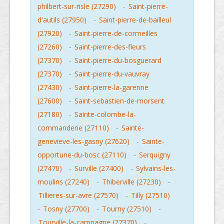
philbert-sur-risle (27290)
-
Saint-pierre-
d'autils (27950)
-
Saint-pierre-de-bailleul
(27920)
-
Saint-pierre-de-cormeilles
(27260)
-
Saint-pierre-des-fleurs
(27370)
-
Saint-pierre-du-bosguerard
(27370)
-
Saint-pierre-du-vauvray
(27430)
-
Saint-pierre-la-garenne
(27600)
-
Saint-sebastien-de-morsent
(27180)
-
Sainte-colombe-la-
commanderie (27110)
-
Sainte-
genevieve-les-gasny (27620)
-
Sainte-
opportune-du-bosc (27110)
-
Serquigny
(27470)
-
Surville (27400)
-
Sylvains-les-
moulins (27240)
-
Thiberville (27230)
-
Tillieres-sur-avre (27570)
-
Tilly (27510)
-
Tosny (27700)
-
Tourny (27510)
-
Tourville-la-campagne (27370)
-