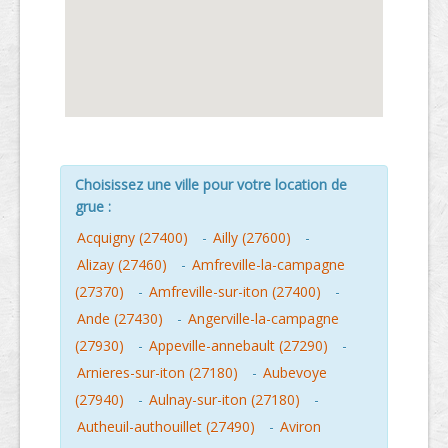
Choisissez une ville pour votre location de
grue :
Acquigny (27400)
-
Ailly (27600)
-
Alizay (27460)
-
Amfreville-la-campagne
(27370)
-
Amfreville-sur-iton (27400)
-
Ande (27430)
-
Angerville-la-campagne
(27930)
-
Appeville-annebault (27290)
-
Arnieres-sur-iton (27180)
-
Aubevoye
(27940)
-
Aulnay-sur-iton (27180)
-
Autheuil-authouillet (27490)
-
Aviron