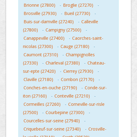
Brionne (27800)
-
Broglie (27270)
-
Brosville (27930)
-
Bueil (27730)
-
Buis-sur-damville (27240)
-
Calleville
(27800)
-
Campigny (27500)
-
Canappeville (27400)
-
Caorches-saint-
nicolas (27300)
-
Cauge (27180)
-
Caumont (27310)
-
Champignolles
(27330)
-
Charleval (27380)
-
Chateau-
sur-epte (27420)
-
Cierrey (27930)
-
Claville (27180)
-
Combon (27170)
-
Conches-en-ouche (27190)
-
Conde-sur-
iton (27160)
-
Conteville (27210)
-
Cormeilles (27260)
-
Corneville-sur-risle
(27500)
-
Courbepine (27300)
-
Courcelles-sur-seine (27940)
-
Criquebeuf-sur-seine (27340)
-
Crosville-