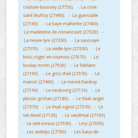
couture-boussey (27750)
-
La croix-
saint-leufroy (27490)
-
La gueroulde
(27160)
-
La haye-malherbe (27400)
-
La madeleine-de-nonancourt (27320)
-
La neuve-lyre (27330)
-
La saussaye
(27370)
-
La vieille-lyre (27330)
-
Le
bosc-roger-en-roumois (27670)
-
Le
boulay-morin (27930)
-
Le fidelaire
(27190)
-
Le gros-theil (27370)
-
Le
manoir (27460)
-
Le mesnil-hardray
(27190)
-
Le neubourg (27110)
-
Le
plessis-grohan (27180)
-
Le thuit-anger
(27370)
-
Le thuit-signol (27370)
-
Le
val-david (27120)
-
Le vaudreuil (27100)
-
Le vieil-evreux (27930)
-
Lery (27690)
-
Les andelys (27700)
-
Les baux-de-