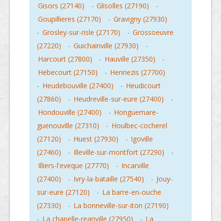
Gisors (27140)
-
Glisolles (27190)
-
Goupillieres (27170)
-
Gravigny (27930)
-
Grosley-sur-risle (27170)
-
Grossoeuvre
(27220)
-
Guichainville (27930)
-
Harcourt (27800)
-
Hauville (27350)
-
Hebecourt (27150)
-
Hennezis (27700)
-
Heudebouville (27400)
-
Heudicourt
(27860)
-
Heudreville-sur-eure (27400)
-
Hondouville (27400)
-
Honguemare-
guenouville (27310)
-
Houlbec-cocherel
(27120)
-
Huest (27930)
-
Igoville
(27460)
-
Illeville-sur-montfort (27290)
-
Illiers-l'eveque (27770)
-
Incarville
(27400)
-
Ivry-la-bataille (27540)
-
Jouy-
sur-eure (27120)
-
La barre-en-ouche
(27330)
-
La bonneville-sur-iton (27190)
-
La chapelle-reanville (27950)
-
La