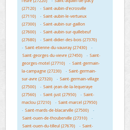
l'eure (27220)
-
Saint-aquilin-de-pacy
(27120)
-
Saint-aubin-d'ecrosville
(27110)
-
Saint-aubin-le-vertueux
(27300)
-
Saint-aubin-sur-gaillon
(27600)
-
Saint-aubin-sur-quillebeuf
(27680)
-
Saint-didier-des-bois (27370)
-
Saint-etienne-du-vauvray (27430)
-
Saint-georges-du-vievre (27450)
-
Saint-
georges-motel (27710)
-
Saint-germain-
la-campagne (27230)
-
Saint-germain-
sur-avre (27320)
-
Saint-germain-village
(27500)
-
Saint-jean-de-la-lequeraye
(27560)
-
Saint-just (27950)
-
Saint-
maclou (27210)
-
Saint-marcel (27950)
-
Saint-mards-de-blacarville (27500)
-
Saint-ouen-de-thouberville (27310)
-
Saint-ouen-du-tilleul (27670)
-
Saint-