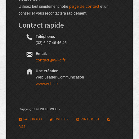
page de contact
Utilisez tout simplement notre
et un
conseiller vous recontactera rapidement.
Contact rapide
Téléphone:
(33) 6 27 46 46 46
Email:
contact@w-l-c.fr
Une création
Web Leader Communication
www.w-l-c.fr
Copyright © 2018 WLC -
FACEBOOK
TWITTER
PINTEREST
RSS