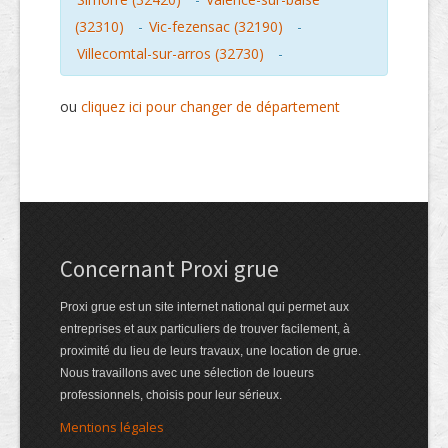
(32310)
-
Vic-fezensac (32190)
-
Villecomtal-sur-arros (32730)
-
ou
cliquez ici pour changer de département
Concernant Proxi grue
Proxi grue est un site internet national qui permet aux
entreprises et aux particuliers de trouver facilement, à
proximité du lieu de leurs travaux, une location de grue.
Nous travaillons avec une sélection de loueurs
professionnels, choisis pour leur sérieux.
Mentions légales