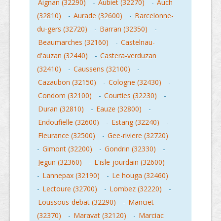
Aignan (32290)
-
Aubiet (32270)
-
Auch
(32810)
-
Aurade (32600)
-
Barcelonne-
du-gers (32720)
-
Barran (32350)
-
Beaumarches (32160)
-
Castelnau-
d'auzan (32440)
-
Castera-verduzan
(32410)
-
Caussens (32100)
-
Cazaubon (32150)
-
Cologne (32430)
-
Condom (32100)
-
Courties (32230)
-
Duran (32810)
-
Eauze (32800)
-
Endoufielle (32600)
-
Estang (32240)
-
Fleurance (32500)
-
Gee-riviere (32720)
-
Gimont (32200)
-
Gondrin (32330)
-
Jegun (32360)
-
L'isle-jourdain (32600)
-
Lannepax (32190)
-
Le houga (32460)
-
Lectoure (32700)
-
Lombez (32220)
-
Loussous-debat (32290)
-
Manciet
(32370)
-
Maravat (32120)
-
Marciac