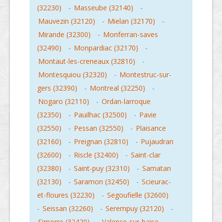
(32230)
-
Masseube (32140)
-
Mauvezin (32120)
-
Mielan (32170)
-
Mirande (32300)
-
Monferran-saves
(32490)
-
Monpardiac (32170)
-
Montaut-les-creneaux (32810)
-
Montesquiou (32320)
-
Montestruc-sur-
gers (32390)
-
Montreal (32250)
-
Nogaro (32110)
-
Ordan-larroque
(32350)
-
Pauilhac (32500)
-
Pavie
(32550)
-
Pessan (32550)
-
Plaisance
(32160)
-
Preignan (32810)
-
Pujaudran
(32600)
-
Riscle (32400)
-
Saint-clar
(32380)
-
Saint-puy (32310)
-
Samatan
(32130)
-
Saramon (32450)
-
Scieurac-
et-floures (32230)
-
Segoufielle (32600)
-
Seissan (32260)
-
Serempuy (32120)
-
Simorre (32420)
-
Valence-sur-baise