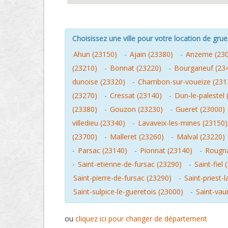
Choisissez une ville pour votre location de grue 
Ahun (23150)
-
Ajain (23380)
-
Anzeme (23
(23210)
-
Bonnat (23220)
-
Bourganeuf (23
dunoise (23320)
-
Chambon-sur-voueize (231
(23270)
-
Cressat (23140)
-
Dun-le-palestel
(23380)
-
Gouzon (23230)
-
Gueret (23000)
villedieu (23340)
-
Lavaveix-les-mines (23150)
(23700)
-
Malleret (23260)
-
Malval (23220)
-
Parsac (23140)
-
Pionnat (23140)
-
Rougna
-
Saint-etienne-de-fursac (23290)
-
Saint-fiel
Saint-pierre-de-fursac (23290)
-
Saint-priest-l
Saint-sulpice-le-gueretois (23000)
-
Saint-vau
ou
cliquez ici pour changer de département