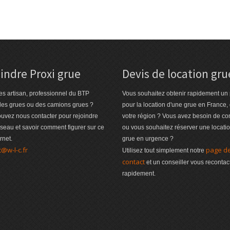
indre Proxi grue
Devis de location gru
es artisan, professionnel du BTP
Vous souhaitez obtenir rapidement un 
des grues ou des camions grues ?
pour la location d'une grue en France,
uvez nous contacter pour rejoindre
votre région ? Vous avez besoin de co
éseau et savoir comment figurer sur ce
ou vous souhaitez réserver une locati
ernet.
grue en urgence ?
t@w-l-c.fr
page d
Utilisez tout simplement notre
contact
et un conseiller vous recontac
rapidement.