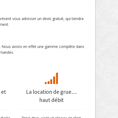
résent vous adresser un devis gratuit, qui tiendra
ement.
nat. Nous avons en effet une gamme complète dans
demandes.
 et
La location de grue…
haut débit
 durée
Proxi grue, c'est un réseau en plein