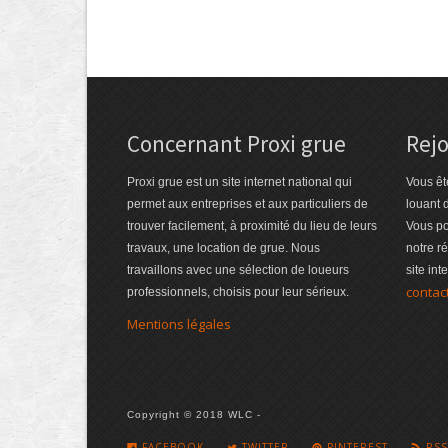
Concernant Proxi grue
Rejo
Proxi grue est un site internet national qui
Vous êt
permet aux entreprises et aux particuliers de
louant 
trouver facilement, à proximité du lieu de leurs
Vous po
travaux, une location de grue. Nous
notre r
travaillons avec une sélection de loueurs
site int
contac
professionnels, choisis pour leur sérieux.
Mentions légales
Copyright © 2018 WLC -
FACEBOOK
TWITTER
PINTEREST
RSS