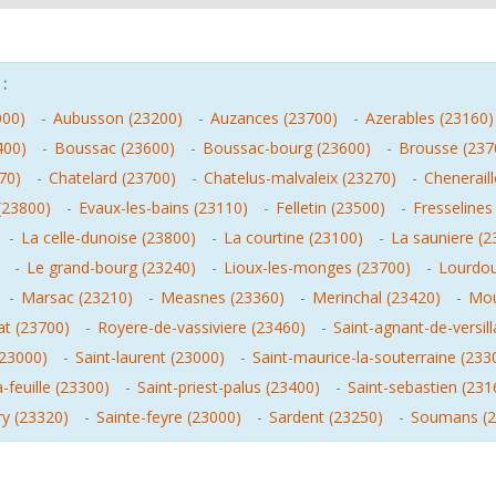
:
000)
-
Aubusson (23200)
-
Auzances (23700)
-
Azerables (23160)
400)
-
Boussac (23600)
-
Boussac-bourg (23600)
-
Brousse (237
70)
-
Chatelard (23700)
-
Chatelus-malvaleix (23270)
-
Chenerail
 (23800)
-
Evaux-les-bains (23110)
-
Felletin (23500)
-
Fresselines
-
La celle-dunoise (23800)
-
La courtine (23100)
-
La sauniere (2
-
Le grand-bourg (23240)
-
Lioux-les-monges (23700)
-
Lourdou
-
Marsac (23210)
-
Measnes (23360)
-
Merinchal (23420)
-
Mour
t (23700)
-
Royere-de-vassiviere (23460)
-
Saint-agnant-de-versill
 (23000)
-
Saint-laurent (23000)
-
Saint-maurice-la-souterraine (233
a-feuille (23300)
-
Saint-priest-palus (23400)
-
Saint-sebastien (231
ry (23320)
-
Sainte-feyre (23000)
-
Sardent (23250)
-
Soumans (2