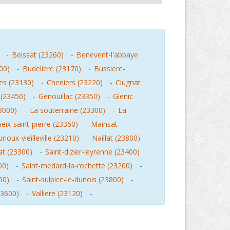
-
Beissat (23260)
-
Benevent-l'abbaye
00)
-
Budeliere (23170)
-
Bussiere-
les (23130)
-
Cheniers (23220)
-
Clugnat
 (23450)
-
Genouillac (23350)
-
Glenic
3000)
-
La souterraine (23300)
-
La
eix-saint-pierre (23360)
-
Mainsat
ioux-vieilleville (23210)
-
Naillat (23800)
at (23300)
-
Saint-dizier-leyrenne (23400)
00)
-
Saint-medard-la-rochette (23200)
-
60)
-
Saint-sulpice-le-dunois (23800)
-
3600)
-
Valliere (23120)
-