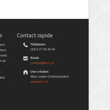
e
Contact rapide
Téléphone:
prix
(33) 6 27 46 46 46
 dans
nseils
Email:
on de
contact@w-l-c.fr
e
Une création
Web Leader Communication
tera
www.w-l-c.fr