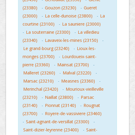
(23380)
-
Gouzon (23230)
-
Gueret
(23000)
-
La celle-dunoise (23800)
-
La
courtine (23100)
-
La sauniere (23000)
-
La souterraine (23300)
-
La villedieu
(23340)
-
Lavaveix-les-mines (23150)
-
Le grand-bourg (23240)
-
Lioux-les-
monges (23700)
-
Lourdoueix-saint-
pierre (23360)
-
Mainsat (23700)
-
Malleret (23260)
-
Malval (23220)
-
Marsac (23210)
-
Measnes (23360)
-
Merinchal (23420)
-
Mourioux-vieilleville
(23210)
-
Naillat (23800)
-
Parsac
(23140)
-
Pionnat (23140)
-
Rougnat
(23700)
-
Royere-de-vassiviere (23460)
-
Saint-agnant-de-versillat (23300)
-
Saint-dizier-leyrenne (23400)
-
Saint-