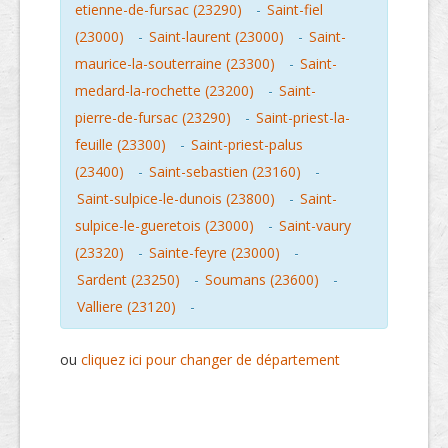
etienne-de-fursac (23290)
-
Saint-fiel
(23000)
-
Saint-laurent (23000)
-
Saint-
maurice-la-souterraine (23300)
-
Saint-
medard-la-rochette (23200)
-
Saint-
pierre-de-fursac (23290)
-
Saint-priest-la-
feuille (23300)
-
Saint-priest-palus
(23400)
-
Saint-sebastien (23160)
-
Saint-sulpice-le-dunois (23800)
-
Saint-
sulpice-le-gueretois (23000)
-
Saint-vaury
(23320)
-
Sainte-feyre (23000)
-
Sardent (23250)
-
Soumans (23600)
-
Valliere (23120)
-
ou
cliquez ici pour changer de département