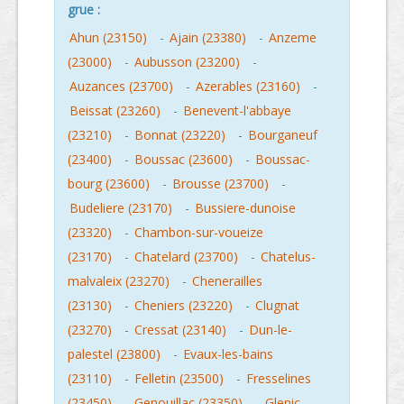
grue :
Ahun (23150)
-
Ajain (23380)
-
Anzeme
(23000)
-
Aubusson (23200)
-
Auzances (23700)
-
Azerables (23160)
-
Beissat (23260)
-
Benevent-l'abbaye
(23210)
-
Bonnat (23220)
-
Bourganeuf
(23400)
-
Boussac (23600)
-
Boussac-
bourg (23600)
-
Brousse (23700)
-
Budeliere (23170)
-
Bussiere-dunoise
(23320)
-
Chambon-sur-voueize
(23170)
-
Chatelard (23700)
-
Chatelus-
malvaleix (23270)
-
Chenerailles
(23130)
-
Cheniers (23220)
-
Clugnat
(23270)
-
Cressat (23140)
-
Dun-le-
palestel (23800)
-
Evaux-les-bains
(23110)
-
Felletin (23500)
-
Fresselines
(23450)
-
Genouillac (23350)
-
Glenic