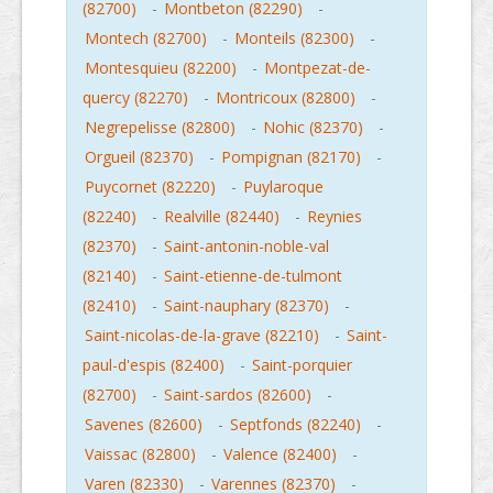
(82700)
-
Montbeton (82290)
-
Montech (82700)
-
Monteils (82300)
-
Montesquieu (82200)
-
Montpezat-de-
quercy (82270)
-
Montricoux (82800)
-
Negrepelisse (82800)
-
Nohic (82370)
-
Orgueil (82370)
-
Pompignan (82170)
-
Puycornet (82220)
-
Puylaroque
(82240)
-
Realville (82440)
-
Reynies
(82370)
-
Saint-antonin-noble-val
(82140)
-
Saint-etienne-de-tulmont
(82410)
-
Saint-nauphary (82370)
-
Saint-nicolas-de-la-grave (82210)
-
Saint-
paul-d'espis (82400)
-
Saint-porquier
(82700)
-
Saint-sardos (82600)
-
Savenes (82600)
-
Septfonds (82240)
-
Vaissac (82800)
-
Valence (82400)
-
Varen (82330)
-
Varennes (82370)
-