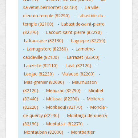
salvetat-belmontet (82230)
-
La ville-
dieu-du-temple (82290)
-
Labastide-du-
temple (82100)
-
Labastide-saint-pierre
(82370)
-
Lacourt-saint-pierre (82290)
-
Lafrancaise (82130)
-
Laguepie (82250)
-
Lamagistere (82360)
-
Lamothe-
capdeville (82130)
-
Larrazet (82500)
-
Lauzerte (82110)
-
Lavit (82120)
-
Leojac (82230)
-
Malause (82200)
-
Mas-grenier (82600)
-
Maumusson
(82120)
-
Meauzac (82290)
-
Mirabel
(82440)
-
Moissac (82200)
-
Molieres
(82220)
-
Monbequi (82170)
-
Monclar-
de-quercy (82230)
-
Montaigu-de-quercy
(82150)
-
Montalzat (82270)
-
Montauban (82000)
-
Montbartier