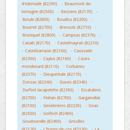
d'islemade (82290)
-
Beaumont-de-
lomagne (82500)
-
Bessens (82170)
-
Bioule (82800)
-
Boudou (82200)
-
Bourret (82700)
-
Bressols (82710)
-
Bruniquel (82800)
-
Campsas (82370)
-
Canals (82170)
-
Castelmayran (82210)
-
Castelsarrasin (82100)
-
Caussade
(82300)
-
Caylus (82160)
-
Cazes-
mondenard (82110)
-
Corbarieu
(82370)
-
Dieupentale (82170)
-
Donzac (82340)
-
Dunes (82340)
-
Durfort-lacapelette (82390)
-
Escatalens
(82700)
-
Finhan (82700)
-
Garganvillar
(82100)
-
Genebrieres (82230)
-
Goas
(82500)
-
Golfech (82400)
-
Goudourville (82400)
-
Grisolles
(82170)
-
L'honor-de-cos (82130)
-
La