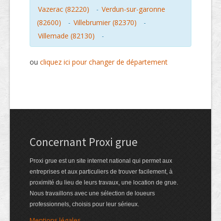
Vazerac (82220)
-
Verdun-sur-garonne
(82600)
-
Villebrumier (82370)
-
Villemade (82130)
-
ou
cliquez ici pour changer de département
Concernant Proxi grue
Proxi grue est un site internet national qui permet aux
entreprises et aux particuliers de trouver facilement, à
proximité du lieu de leurs travaux, une location de grue.
Nous travaillons avec une sélection de loueurs
professionnels, choisis pour leur sérieux.
Mentions légales