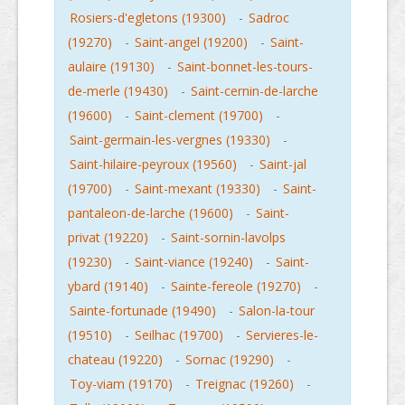
Rosiers-d'egletons (19300)
-
Sadroc
(19270)
-
Saint-angel (19200)
-
Saint-
aulaire (19130)
-
Saint-bonnet-les-tours-
de-merle (19430)
-
Saint-cernin-de-larche
(19600)
-
Saint-clement (19700)
-
Saint-germain-les-vergnes (19330)
-
Saint-hilaire-peyroux (19560)
-
Saint-jal
(19700)
-
Saint-mexant (19330)
-
Saint-
pantaleon-de-larche (19600)
-
Saint-
privat (19220)
-
Saint-sornin-lavolps
(19230)
-
Saint-viance (19240)
-
Saint-
ybard (19140)
-
Sainte-fereole (19270)
-
Sainte-fortunade (19490)
-
Salon-la-tour
(19510)
-
Seilhac (19700)
-
Servieres-le-
chateau (19220)
-
Sornac (19290)
-
Toy-viam (19170)
-
Treignac (19260)
-