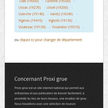
Tulle (19000)
-
Turenne (19500)
-
Ussac (19270)
-
Ussel (19200)
-
Uzerche (19140)
-
Varetz (19240)
-
Vigeois (19410)
-
Vignols (19130)
-
Voutezac (19130)
-
Yssandon (19310)
-
ou
cliquez ici pour changer de département
Concernant Proxi grue
Proxi grue est un site internet national qui permet aux
entreprises et aux particuliers de trouver facilement, à
proximité du lieu de leurs travaux, une location de grue.
Nous travaillons avec une sélection de loueurs