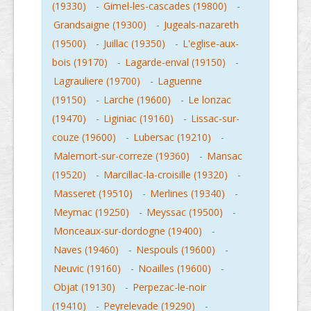
(19330)
-
Gimel-les-cascades (19800)
-
Grandsaigne (19300)
-
Jugeals-nazareth
(19500)
-
Juillac (19350)
-
L'eglise-aux-
bois (19170)
-
Lagarde-enval (19150)
-
Lagrauliere (19700)
-
Laguenne
(19150)
-
Larche (19600)
-
Le lonzac
(19470)
-
Liginiac (19160)
-
Lissac-sur-
couze (19600)
-
Lubersac (19210)
-
Malemort-sur-correze (19360)
-
Mansac
(19520)
-
Marcillac-la-croisille (19320)
-
Masseret (19510)
-
Merlines (19340)
-
Meymac (19250)
-
Meyssac (19500)
-
Monceaux-sur-dordogne (19400)
-
Naves (19460)
-
Nespouls (19600)
-
Neuvic (19160)
-
Noailles (19600)
-
Objat (19130)
-
Perpezac-le-noir
(19410)
-
Peyrelevade (19290)
-