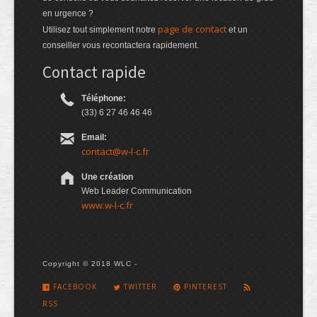
en urgence ?
page de contact
Utilisez tout simplement notre
et un
conseiller vous recontactera rapidement.
Contact rapide
Téléphone:
(33) 6 27 46 46 46
Email:
contact@w-l-c.fr
Une création
Web Leader Communication
www.w-l-c.fr
Copyright © 2018 WLC -
FACEBOOK
TWITTER
PINTEREST
RSS