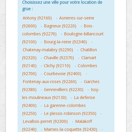
Choisissez une ville pour votre location de
grue :
Antony (92160)
-
Asnieres-sur-seine
(92600)
-
Bagneux (92220)
-
Bois-
colombes (92270)
-
Boulogne-billancourt
(92100)
-
Bourg-la-reine (92340)
-
Chatenay-malabry (92290)
-
Chatillon
(92320)
-
Chaville (92370)
-
Clamart
(92140)
-
Clichy (92110)
-
Colombes
(92700)
-
Courbevoie (92400)
-
Fontenay-aux-roses (92260)
-
Garches
(92380)
-
Gennevilliers (92230)
-
Issy-
les-moulineaux (92130)
-
La defense
(92400)
-
La garenne-colombes
(92250)
-
Le plessis-robinson (92350)
-
Levallois-perret (92300)
-
Malakoff
(92240)
-
Marnes-la-coquette (92430)
-