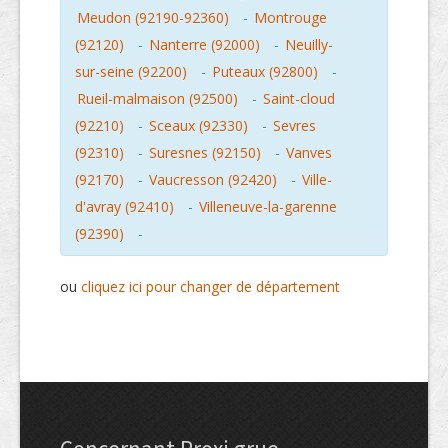
Meudon (92190-92360)
-
Montrouge
(92120)
-
Nanterre (92000)
-
Neuilly-
sur-seine (92200)
-
Puteaux (92800)
-
Rueil-malmaison (92500)
-
Saint-cloud
(92210)
-
Sceaux (92330)
-
Sevres
(92310)
-
Suresnes (92150)
-
Vanves
(92170)
-
Vaucresson (92420)
-
Ville-
d'avray (92410)
-
Villeneuve-la-garenne
(92390)
-
ou
cliquez ici pour changer de département