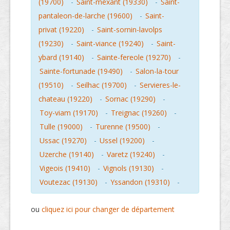
(19700)
-
Saint-mexant (19330)
-
Saint-
pantaleon-de-larche (19600)
-
Saint-
privat (19220)
-
Saint-sornin-lavolps
(19230)
-
Saint-viance (19240)
-
Saint-
ybard (19140)
-
Sainte-fereole (19270)
-
Sainte-fortunade (19490)
-
Salon-la-tour
(19510)
-
Seilhac (19700)
-
Servieres-le-
chateau (19220)
-
Sornac (19290)
-
Toy-viam (19170)
-
Treignac (19260)
-
Tulle (19000)
-
Turenne (19500)
-
Ussac (19270)
-
Ussel (19200)
-
Uzerche (19140)
-
Varetz (19240)
-
Vigeois (19410)
-
Vignols (19130)
-
Voutezac (19130)
-
Yssandon (19310)
-
ou
cliquez ici pour changer de département