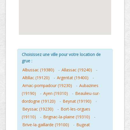
Choisissez une ville pour votre location de
grue :
Albussac (19380)
-
Allassac (19240)
-
Altillac (19120)
-
Argentat (19400)
-
Arnac-pompadour (19230)
-
Aubazines
(19190)
-
Ayen (19310)
-
Beaulieu-sur-
dordogne (19120)
-
Beynat (19190)
-
Beyssac (19230)
-
Bort-les-orgues
(19110)
-
Brignac-la-plaine (19310)
-
Brive-la-gaillarde (19100)
-
Bugeat