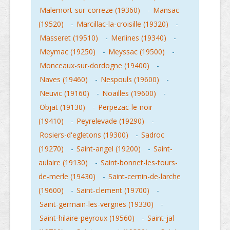
Malemort-sur-correze (19360)
-
Mansac
(19520)
-
Marcillac-la-croisille (19320)
-
Masseret (19510)
-
Merlines (19340)
-
Meymac (19250)
-
Meyssac (19500)
-
Monceaux-sur-dordogne (19400)
-
Naves (19460)
-
Nespouls (19600)
-
Neuvic (19160)
-
Noailles (19600)
-
Objat (19130)
-
Perpezac-le-noir
(19410)
-
Peyrelevade (19290)
-
Rosiers-d'egletons (19300)
-
Sadroc
(19270)
-
Saint-angel (19200)
-
Saint-
aulaire (19130)
-
Saint-bonnet-les-tours-
de-merle (19430)
-
Saint-cernin-de-larche
(19600)
-
Saint-clement (19700)
-
Saint-germain-les-vergnes (19330)
-
Saint-hilaire-peyroux (19560)
-
Saint-jal