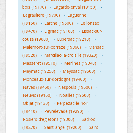
bois (19170)
-
Lagarde-enval (19150)
-
Lagrauliere (19700)
-
Laguenne
(19150)
-
Larche (19600)
-
Le lonzac
(19470)
-
Liginiac (19160)
-
Lissac-sur-
couze (19600)
-
Lubersac (19210)
-
Malemort-sur-correze (19360)
-
Mansac
(19520)
-
Marcillac-la-croisille (19320)
-
Masseret (19510)
-
Merlines (19340)
-
Meymac (19250)
-
Meyssac (19500)
-
Monceaux-sur-dordogne (19400)
-
Naves (19460)
-
Nespouls (19600)
-
Neuvic (19160)
-
Noailles (19600)
-
Objat (19130)
-
Perpezac-le-noir
(19410)
-
Peyrelevade (19290)
-
Rosiers-d'egletons (19300)
-
Sadroc
(19270)
-
Saint-angel (19200)
-
Saint-