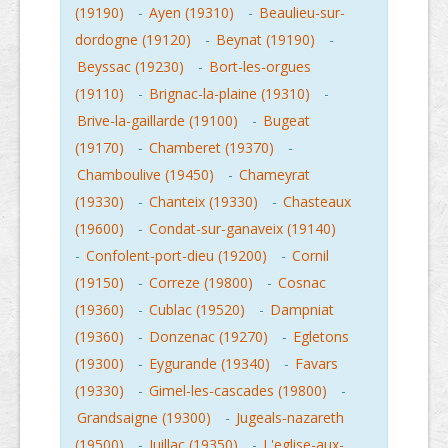
(19190)
-
Ayen (19310)
-
Beaulieu-sur-
dordogne (19120)
-
Beynat (19190)
-
Beyssac (19230)
-
Bort-les-orgues
(19110)
-
Brignac-la-plaine (19310)
-
Brive-la-gaillarde (19100)
-
Bugeat
(19170)
-
Chamberet (19370)
-
Chamboulive (19450)
-
Chameyrat
(19330)
-
Chanteix (19330)
-
Chasteaux
(19600)
-
Condat-sur-ganaveix (19140)
-
Confolent-port-dieu (19200)
-
Cornil
(19150)
-
Correze (19800)
-
Cosnac
(19360)
-
Cublac (19520)
-
Dampniat
(19360)
-
Donzenac (19270)
-
Egletons
(19300)
-
Eygurande (19340)
-
Favars
(19330)
-
Gimel-les-cascades (19800)
-
Grandsaigne (19300)
-
Jugeals-nazareth
(19500)
-
Juillac (19350)
-
L'eglise-aux-