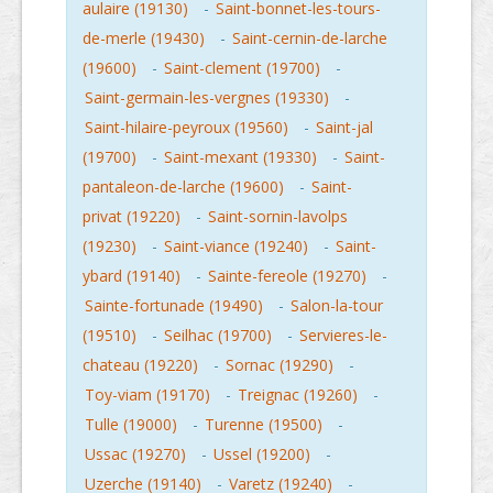
aulaire (19130)
-
Saint-bonnet-les-tours-
de-merle (19430)
-
Saint-cernin-de-larche
(19600)
-
Saint-clement (19700)
-
Saint-germain-les-vergnes (19330)
-
Saint-hilaire-peyroux (19560)
-
Saint-jal
(19700)
-
Saint-mexant (19330)
-
Saint-
pantaleon-de-larche (19600)
-
Saint-
privat (19220)
-
Saint-sornin-lavolps
(19230)
-
Saint-viance (19240)
-
Saint-
ybard (19140)
-
Sainte-fereole (19270)
-
Sainte-fortunade (19490)
-
Salon-la-tour
(19510)
-
Seilhac (19700)
-
Servieres-le-
chateau (19220)
-
Sornac (19290)
-
Toy-viam (19170)
-
Treignac (19260)
-
Tulle (19000)
-
Turenne (19500)
-
Ussac (19270)
-
Ussel (19200)
-
Uzerche (19140)
-
Varetz (19240)
-