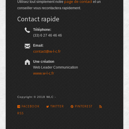
page de contact
Utilisez tout simplement notre
et un
conseiller vous recontactera rapidement.
Contact rapide
Téléphone:
(33) 6 27 46 46 46
Email:
contact@w-l-c.fr
Une création
Web Leader Communication
www.w-l-c.fr
Copyright © 2018 WLC -
FACEBOOK
TWITTER
PINTEREST
RSS