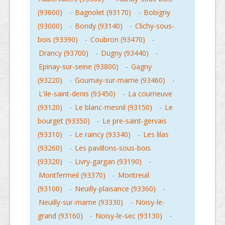
(93600)
-
Bagnolet (93170)
-
Bobigny
(93000)
-
Bondy (93140)
-
Clichy-sous-
bois (93390)
-
Coubron (93470)
-
Drancy (93700)
-
Dugny (93440)
-
Epinay-sur-seine (93800)
-
Gagny
(93220)
-
Gournay-sur-marne (93460)
-
L'ile-saint-denis (93450)
-
La courneuve
(93120)
-
Le blanc-mesnil (93150)
-
Le
bourget (93350)
-
Le pre-saint-gervais
(93310)
-
Le raincy (93340)
-
Les lilas
(93260)
-
Les pavillons-sous-bois
(93320)
-
Livry-gargan (93190)
-
Montfermeil (93370)
-
Montreuil
(93100)
-
Neuilly-plaisance (93360)
-
Neuilly-sur-marne (93330)
-
Noisy-le-
grand (93160)
-
Noisy-le-sec (93130)
-