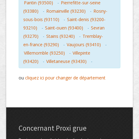
Pantin (93500)
-
Pierrefitte-sur-seine
(93380)
-
Romainville (93230)
-
Rosny-
sous-bois (93110)
-
Saint-denis (93200-
93210)
-
Saint-ouen (93400)
-
Sevran
(93270)
-
Stains (93240)
-
Tremblay-
en-france (93290)
-
Vaujours (93410)
-
Villemomble (93250)
-
Villepinte
(93420)
-
Villetaneuse (93430)
-
ou
cliquez ici pour changer de département
Concernant Proxi grue