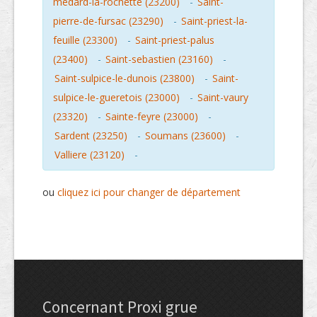
medard-la-rochette (23200)
-
Saint-
pierre-de-fursac (23290)
-
Saint-priest-la-
feuille (23300)
-
Saint-priest-palus
(23400)
-
Saint-sebastien (23160)
-
Saint-sulpice-le-dunois (23800)
-
Saint-
sulpice-le-gueretois (23000)
-
Saint-vaury
(23320)
-
Sainte-feyre (23000)
-
Sardent (23250)
-
Soumans (23600)
-
Valliere (23120)
-
ou
cliquez ici pour changer de département
Concernant Proxi grue