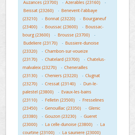
Auzances (23700)
-
Azerables (23160)
-
Beissat (23260)
-
Benevent-l'abbaye
(23210)
-
Bonnat (23220)
-
Bourganeuf
(23400)
-
Boussac (23600)
-
Boussac-
bourg (23600)
-
Brousse (23700)
-
Budeliere (23170)
-
Bussiere-dunoise
(23320)
-
Chambon-sur-voueize
(23170)
-
Chatelard (23700)
-
Chatelus-
malvaleix (23270)
-
Chenerailles
(23130)
-
Cheniers (23220)
-
Clugnat
(23270)
-
Cressat (23140)
-
Dun-le-
palestel (23800)
-
Evaux-les-bains
(23110)
-
Felletin (23500)
-
Fresselines
(23450)
-
Genouillac (23350)
-
Glenic
(23380)
-
Gouzon (23230)
-
Gueret
(23000)
-
La celle-dunoise (23800)
-
La
courtine (23100)
-
La sauniere (23000)