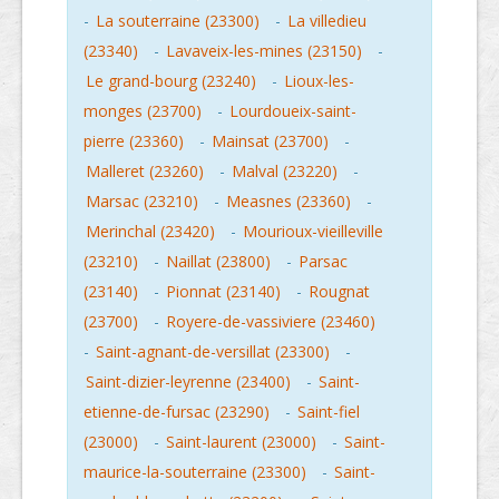
-
La souterraine (23300)
-
La villedieu
(23340)
-
Lavaveix-les-mines (23150)
-
Le grand-bourg (23240)
-
Lioux-les-
monges (23700)
-
Lourdoueix-saint-
pierre (23360)
-
Mainsat (23700)
-
Malleret (23260)
-
Malval (23220)
-
Marsac (23210)
-
Measnes (23360)
-
Merinchal (23420)
-
Mourioux-vieilleville
(23210)
-
Naillat (23800)
-
Parsac
(23140)
-
Pionnat (23140)
-
Rougnat
(23700)
-
Royere-de-vassiviere (23460)
-
Saint-agnant-de-versillat (23300)
-
Saint-dizier-leyrenne (23400)
-
Saint-
etienne-de-fursac (23290)
-
Saint-fiel
(23000)
-
Saint-laurent (23000)
-
Saint-
maurice-la-souterraine (23300)
-
Saint-