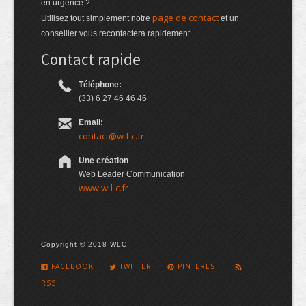
en urgence ?
page de contact
Utilisez tout simplement notre
et un
conseiller vous recontactera rapidement.
Contact rapide
Téléphone:
(33) 6 27 46 46 46
Email:
contact@w-l-c.fr
Une création
Web Leader Communication
www.w-l-c.fr
Copyright © 2018 WLC -
FACEBOOK
TWITTER
PINTEREST
RSS