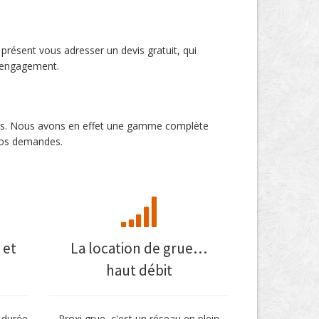
 présent vous adresser un devis gratuit, qui
d’engagement.
etons. Nous avons en effet une gamme complète
 vos demandes.
 et
La location de grue…
haut débit
 durée
Proxi grue, c'est un réseau en plein