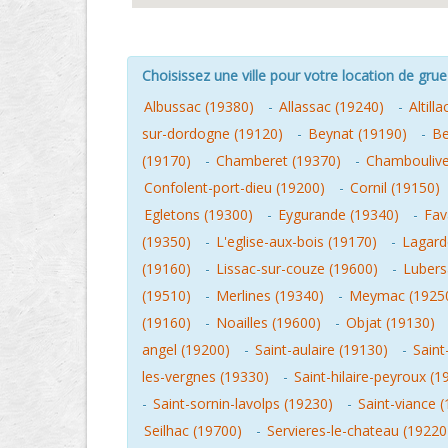
Choisissez une ville pour votre location de grue 
Albussac (19380)
-
Allassac (19240)
-
Altill
sur-dordogne (19120)
-
Beynat (19190)
-
Be
(19170)
-
Chamberet (19370)
-
Chamboulive
Confolent-port-dieu (19200)
-
Cornil (19150)
Egletons (19300)
-
Eygurande (19340)
-
Fav
(19350)
-
L'eglise-aux-bois (19170)
-
Lagard
(19160)
-
Lissac-sur-couze (19600)
-
Lubers
(19510)
-
Merlines (19340)
-
Meymac (1925
(19160)
-
Noailles (19600)
-
Objat (19130)
angel (19200)
-
Saint-aulaire (19130)
-
Saint
les-vergnes (19330)
-
Saint-hilaire-peyroux (1
-
Saint-sornin-lavolps (19230)
-
Saint-viance 
Seilhac (19700)
-
Servieres-le-chateau (19220