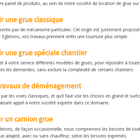
 panel de produits, au sein de notre société de location de grue sur
ir une grue classique
ésente pas de mécanisme particulier. Cet engin est justement proposé
 Egletons, vos travaux prennent enfin une tournure plus simple.
ir une grue spéciale chantier
et à votre service différents modèles de grues, pour répondre à toute
tes les demandes, sans exclure la complexité de certains chantiers.
r travaux de déménagement
es voies classiques, et qu’il faut voir les choses en grand et surtou
 faisant appel à notre société experte dans ce domaine.
ir un camion grue
Egletons, de façon occasionnelle, nous comprenons les besoins de tou
ue adapté, avec ou sans chauffeur, selon les besoins exprimés.