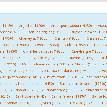
:
ac (19120)
-
Argentat (19400)
-
Arnac-pompadour (19230)
-
Aubaz
yssac (19230)
-
Bort-les-orgues (19110)
-
Brignac-la-plaine (1931
 (19450)
-
Chameyrat (19330)
-
Chanteix (19330)
-
Chasteaux (
-
Correze (19800)
-
Cosnac (19360)
-
Cublac (19520)
-
Dampnia
ars (19330)
-
Gimel-les-cascades (19800)
-
Grandsaigne (19300)
e-enval (19150)
-
Lagrauliere (19700)
-
Laguenne (19150)
-
Larc
ac (19210)
-
Malemort-sur-correze (19360)
-
Mansac (19520)
-
M
0)
-
Meyssac (19500)
-
Monceaux-sur-dordogne (19400)
-
Naves
-
Perpezac-le-noir (19410)
-
Peyrelevade (19290)
-
Rosiers-d'egle
-bonnet-les-tours-de-merle (19430)
-
Saint-cernin-de-larche (19600)
9560)
-
Saint-jal (19700)
-
Saint-mexant (19330)
-
Saint-pantaleo
(19240)
-
Saint-ybard (19140)
-
Sainte-fereole (19270)
-
Sainte-fo
)
-
Sornac (19290)
-
Toy-viam (19170)
-
Treignac (19260)
-
Tul