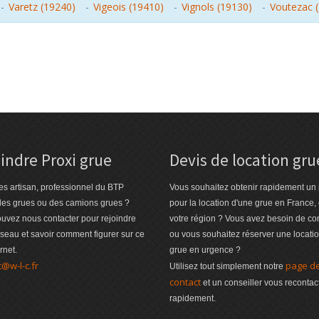
-
Varetz (19240)
-
Vigeois (19410)
-
Vignols (19130)
-
Voutezac 
indre Proxi grue
Devis de location gru
es artisan, professionnel du BTP
Vous souhaitez obtenir rapidement un 
des grues ou des camions grues ?
pour la location d'une grue en France,
uvez nous contacter pour rejoindre
votre région ? Vous avez besoin de co
éseau et savoir comment figurer sur ce
ou vous souhaitez réserver une locati
ernet.
grue en urgence ?
t@w-l-c.fr
page d
Utilisez tout simplement notre
contact
et un conseiller vous recontac
rapidement.