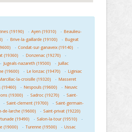
ines (19190)
-
Ayen (19310)
-
Beaulieu-
0)
-
Brive-la-gaillarde (19100)
-
Bugeat
19600)
-
Condat-sur-ganaveix (19140)
-
t (19360)
-
Donzenac (19270)
-
-
Jugeals-nazareth (19500)
-
Juillac
he (19600)
-
Le lonzac (19470)
-
Liginiac
arcillac-la-croisille (19320)
-
Masseret
 (19460)
-
Nespouls (19600)
-
Neuvic
tons (19300)
-
Sadroc (19270)
-
Saint-
-
Saint-clement (19700)
-
Saint-germain-
n-de-larche (19600)
-
Saint-privat (19220)
rtunade (19490)
-
Salon-la-tour (19510)
-
le (19000)
-
Turenne (19500)
-
Ussac