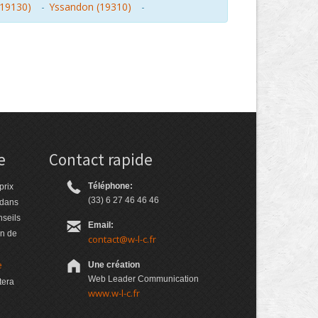
(19130)
-
Yssandon (19310)
-
e
Contact rapide
Téléphone:
prix
(33) 6 27 46 46 46
 dans
nseils
Email:
on de
contact@w-l-c.fr
e
Une création
Web Leader Communication
tera
www.w-l-c.fr