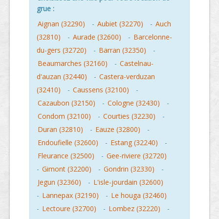
grue :
Aignan (32290)
-
Aubiet (32270)
-
Auch
(32810)
-
Aurade (32600)
-
Barcelonne-
du-gers (32720)
-
Barran (32350)
-
Beaumarches (32160)
-
Castelnau-
d'auzan (32440)
-
Castera-verduzan
(32410)
-
Caussens (32100)
-
Cazaubon (32150)
-
Cologne (32430)
-
Condom (32100)
-
Courties (32230)
-
Duran (32810)
-
Eauze (32800)
-
Endoufielle (32600)
-
Estang (32240)
-
Fleurance (32500)
-
Gee-riviere (32720)
-
Gimont (32200)
-
Gondrin (32330)
-
Jegun (32360)
-
L'isle-jourdain (32600)
-
Lannepax (32190)
-
Le houga (32460)
-
Lectoure (32700)
-
Lombez (32220)
-