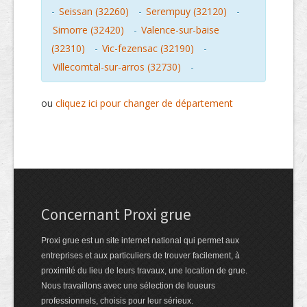
-
Seissan (32260)
-
Serempuy (32120)
-
Simorre (32420)
-
Valence-sur-baise
(32310)
-
Vic-fezensac (32190)
-
Villecomtal-sur-arros (32730)
-
ou
cliquez ici pour changer de département
Concernant Proxi grue
Proxi grue est un site internet national qui permet aux
entreprises et aux particuliers de trouver facilement, à
proximité du lieu de leurs travaux, une location de grue.
Nous travaillons avec une sélection de loueurs
professionnels, choisis pour leur sérieux.