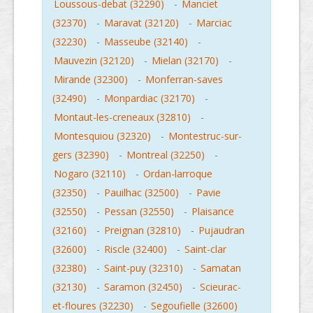
Loussous-debat (32290)
-
Manciet
(32370)
-
Maravat (32120)
-
Marciac
(32230)
-
Masseube (32140)
-
Mauvezin (32120)
-
Mielan (32170)
-
Mirande (32300)
-
Monferran-saves
(32490)
-
Monpardiac (32170)
-
Montaut-les-creneaux (32810)
-
Montesquiou (32320)
-
Montestruc-sur-
gers (32390)
-
Montreal (32250)
-
Nogaro (32110)
-
Ordan-larroque
(32350)
-
Pauilhac (32500)
-
Pavie
(32550)
-
Pessan (32550)
-
Plaisance
(32160)
-
Preignan (32810)
-
Pujaudran
(32600)
-
Riscle (32400)
-
Saint-clar
(32380)
-
Saint-puy (32310)
-
Samatan
(32130)
-
Saramon (32450)
-
Scieurac-
et-floures (32230)
-
Segoufielle (32600)