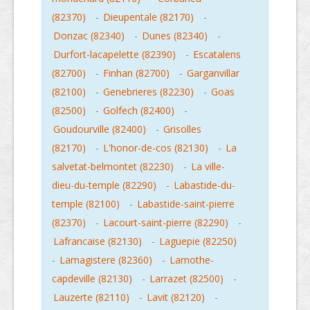
(82370)
-
Dieupentale (82170)
-
Donzac (82340)
-
Dunes (82340)
-
Durfort-lacapelette (82390)
-
Escatalens
(82700)
-
Finhan (82700)
-
Garganvillar
(82100)
-
Genebrieres (82230)
-
Goas
(82500)
-
Golfech (82400)
-
Goudourville (82400)
-
Grisolles
(82170)
-
L'honor-de-cos (82130)
-
La
salvetat-belmontet (82230)
-
La ville-
dieu-du-temple (82290)
-
Labastide-du-
temple (82100)
-
Labastide-saint-pierre
(82370)
-
Lacourt-saint-pierre (82290)
-
Lafrancaise (82130)
-
Laguepie (82250)
-
Lamagistere (82360)
-
Lamothe-
capdeville (82130)
-
Larrazet (82500)
-
Lauzerte (82110)
-
Lavit (82120)
-