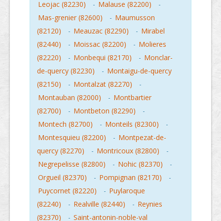
Leojac (82230)
-
Malause (82200)
-
Mas-grenier (82600)
-
Maumusson
(82120)
-
Meauzac (82290)
-
Mirabel
(82440)
-
Moissac (82200)
-
Molieres
(82220)
-
Monbequi (82170)
-
Monclar-
de-quercy (82230)
-
Montaigu-de-quercy
(82150)
-
Montalzat (82270)
-
Montauban (82000)
-
Montbartier
(82700)
-
Montbeton (82290)
-
Montech (82700)
-
Monteils (82300)
-
Montesquieu (82200)
-
Montpezat-de-
quercy (82270)
-
Montricoux (82800)
-
Negrepelisse (82800)
-
Nohic (82370)
-
Orgueil (82370)
-
Pompignan (82170)
-
Puycornet (82220)
-
Puylaroque
(82240)
-
Realville (82440)
-
Reynies
(82370)
-
Saint-antonin-noble-val