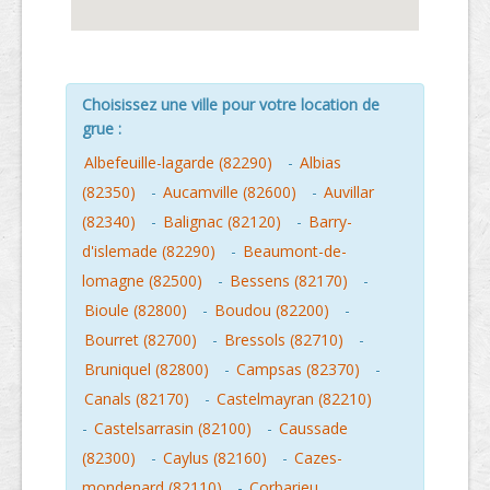
Choisissez une ville pour votre location de
grue :
Albefeuille-lagarde (82290)
-
Albias
(82350)
-
Aucamville (82600)
-
Auvillar
(82340)
-
Balignac (82120)
-
Barry-
d'islemade (82290)
-
Beaumont-de-
lomagne (82500)
-
Bessens (82170)
-
Bioule (82800)
-
Boudou (82200)
-
Bourret (82700)
-
Bressols (82710)
-
Bruniquel (82800)
-
Campsas (82370)
-
Canals (82170)
-
Castelmayran (82210)
-
Castelsarrasin (82100)
-
Caussade
(82300)
-
Caylus (82160)
-
Cazes-
mondenard (82110)
-
Corbarieu