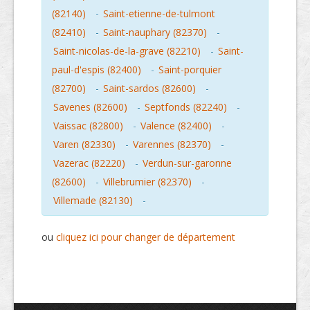
(82140)
-
Saint-etienne-de-tulmont
(82410)
-
Saint-nauphary (82370)
-
Saint-nicolas-de-la-grave (82210)
-
Saint-
paul-d'espis (82400)
-
Saint-porquier
(82700)
-
Saint-sardos (82600)
-
Savenes (82600)
-
Septfonds (82240)
-
Vaissac (82800)
-
Valence (82400)
-
Varen (82330)
-
Varennes (82370)
-
Vazerac (82220)
-
Verdun-sur-garonne
(82600)
-
Villebrumier (82370)
-
Villemade (82130)
-
ou
cliquez ici pour changer de département