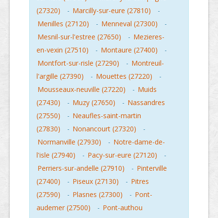
(27320)
-
Marcilly-sur-eure (27810)
-
Menilles (27120)
-
Menneval (27300)
-
Mesnil-sur-l'estree (27650)
-
Mezieres-
en-vexin (27510)
-
Montaure (27400)
-
Montfort-sur-risle (27290)
-
Montreuil-
l'argille (27390)
-
Mouettes (27220)
-
Mousseaux-neuville (27220)
-
Muids
(27430)
-
Muzy (27650)
-
Nassandres
(27550)
-
Neaufles-saint-martin
(27830)
-
Nonancourt (27320)
-
Normanville (27930)
-
Notre-dame-de-
l'isle (27940)
-
Pacy-sur-eure (27120)
-
Perriers-sur-andelle (27910)
-
Pinterville
(27400)
-
Piseux (27130)
-
Pitres
(27590)
-
Plasnes (27300)
-
Pont-
audemer (27500)
-
Pont-authou