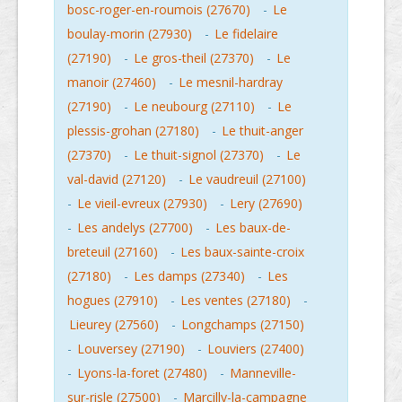
bosc-roger-en-roumois (27670)
-
Le
boulay-morin (27930)
-
Le fidelaire
(27190)
-
Le gros-theil (27370)
-
Le
manoir (27460)
-
Le mesnil-hardray
(27190)
-
Le neubourg (27110)
-
Le
plessis-grohan (27180)
-
Le thuit-anger
(27370)
-
Le thuit-signol (27370)
-
Le
val-david (27120)
-
Le vaudreuil (27100)
-
Le vieil-evreux (27930)
-
Lery (27690)
-
Les andelys (27700)
-
Les baux-de-
breteuil (27160)
-
Les baux-sainte-croix
(27180)
-
Les damps (27340)
-
Les
hogues (27910)
-
Les ventes (27180)
-
Lieurey (27560)
-
Longchamps (27150)
-
Louversey (27190)
-
Louviers (27400)
-
Lyons-la-foret (27480)
-
Manneville-
sur-risle (27500)
-
Marcilly-la-campagne