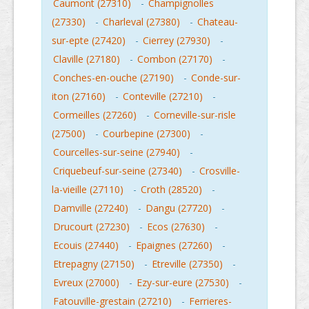
Caumont (27310)
-
Champignolles
(27330)
-
Charleval (27380)
-
Chateau-
sur-epte (27420)
-
Cierrey (27930)
-
Claville (27180)
-
Combon (27170)
-
Conches-en-ouche (27190)
-
Conde-sur-
iton (27160)
-
Conteville (27210)
-
Cormeilles (27260)
-
Corneville-sur-risle
(27500)
-
Courbepine (27300)
-
Courcelles-sur-seine (27940)
-
Criquebeuf-sur-seine (27340)
-
Crosville-
la-vieille (27110)
-
Croth (28520)
-
Damville (27240)
-
Dangu (27720)
-
Drucourt (27230)
-
Ecos (27630)
-
Ecouis (27440)
-
Epaignes (27260)
-
Etrepagny (27150)
-
Etreville (27350)
-
Evreux (27000)
-
Ezy-sur-eure (27530)
-
Fatouville-grestain (27210)
-
Ferrieres-