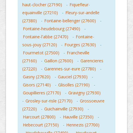
haut-clocher (27190)
-
Fiquefleur-
equainville (27210)
-
Fleury-sur-andelle
(27380)
-
Fontaine-bellenger (27600)
-
Fontaine-heudebourg (27490)
-
Fontaine-l'abbe (27470)
-
Fontaine-
sous-jouy (27120)
-
Fourges (27630)
-
Fourmetot (27500)
-
Francheville
(27160)
-
Gaillon (27600)
-
Garencieres
(27220)
-
Garennes-sur-eure (27780)
-
Gasny (27620)
-
Gauciel (27930)
-
Gisors (27140)
-
Glisolles (27190)
-
Goupillieres (27170)
-
Gravigny (27930)
-
Grosley-sur-risle (27170)
-
Grossoeuvre
(27220)
-
Guichainville (27930)
-
Harcourt (27800)
-
Hauville (27350)
-
Hebecourt (27150)
-
Hennezis (27700)
-
Heudebouville (27400)
-
Heudicourt