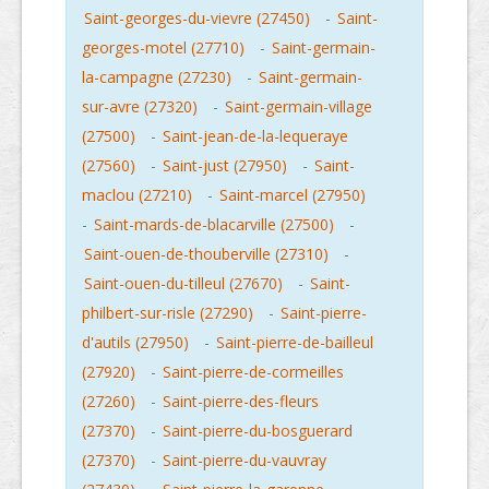
Saint-georges-du-vievre (27450)
-
Saint-
georges-motel (27710)
-
Saint-germain-
la-campagne (27230)
-
Saint-germain-
sur-avre (27320)
-
Saint-germain-village
(27500)
-
Saint-jean-de-la-lequeraye
(27560)
-
Saint-just (27950)
-
Saint-
maclou (27210)
-
Saint-marcel (27950)
-
Saint-mards-de-blacarville (27500)
-
Saint-ouen-de-thouberville (27310)
-
Saint-ouen-du-tilleul (27670)
-
Saint-
philbert-sur-risle (27290)
-
Saint-pierre-
d'autils (27950)
-
Saint-pierre-de-bailleul
(27920)
-
Saint-pierre-de-cormeilles
(27260)
-
Saint-pierre-des-fleurs
(27370)
-
Saint-pierre-du-bosguerard
(27370)
-
Saint-pierre-du-vauvray