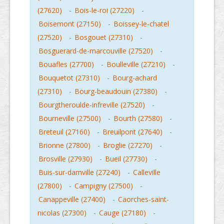
(27620)
-
Bois-le-roi (27220)
-
Boisemont (27150)
-
Boissey-le-chatel
(27520)
-
Bosgouet (27310)
-
Bosguerard-de-marcouville (27520)
-
Bouafles (27700)
-
Boulleville (27210)
-
Bouquetot (27310)
-
Bourg-achard
(27310)
-
Bourg-beaudouin (27380)
-
Bourgtheroulde-infreville (27520)
-
Bourneville (27500)
-
Bourth (27580)
-
Breteuil (27160)
-
Breuilpont (27640)
-
Brionne (27800)
-
Broglie (27270)
-
Brosville (27930)
-
Bueil (27730)
-
Buis-sur-damville (27240)
-
Calleville
(27800)
-
Campigny (27500)
-
Canappeville (27400)
-
Caorches-saint-
nicolas (27300)
-
Cauge (27180)
-