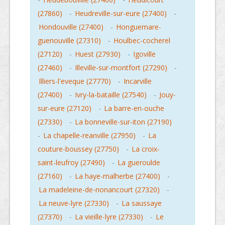
(27860)
-
Heudreville-sur-eure (27400)
-
Hondouville (27400)
-
Honguemare-
guenouville (27310)
-
Houlbec-cocherel
(27120)
-
Huest (27930)
-
Igoville
(27460)
-
Illeville-sur-montfort (27290)
-
Illiers-l'eveque (27770)
-
Incarville
(27400)
-
Ivry-la-bataille (27540)
-
Jouy-
sur-eure (27120)
-
La barre-en-ouche
(27330)
-
La bonneville-sur-iton (27190)
-
La chapelle-reanville (27950)
-
La
couture-boussey (27750)
-
La croix-
saint-leufroy (27490)
-
La gueroulde
(27160)
-
La haye-malherbe (27400)
-
La madeleine-de-nonancourt (27320)
-
La neuve-lyre (27330)
-
La saussaye
(27370)
-
La vieille-lyre (27330)
-
Le