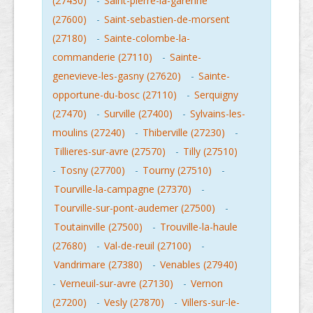
(27430)
-
Saint-pierre-la-garenne
(27600)
-
Saint-sebastien-de-morsent
(27180)
-
Sainte-colombe-la-
commanderie (27110)
-
Sainte-
genevieve-les-gasny (27620)
-
Sainte-
opportune-du-bosc (27110)
-
Serquigny
(27470)
-
Surville (27400)
-
Sylvains-les-
moulins (27240)
-
Thiberville (27230)
-
Tillieres-sur-avre (27570)
-
Tilly (27510)
-
Tosny (27700)
-
Tourny (27510)
-
Tourville-la-campagne (27370)
-
Tourville-sur-pont-audemer (27500)
-
Toutainville (27500)
-
Trouville-la-haule
(27680)
-
Val-de-reuil (27100)
-
Vandrimare (27380)
-
Venables (27940)
-
Verneuil-sur-avre (27130)
-
Vernon
(27200)
-
Vesly (27870)
-
Villers-sur-le-