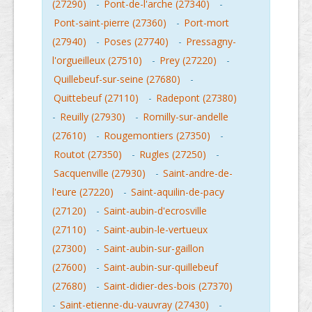
(27290)
-
Pont-de-l'arche (27340)
-
Pont-saint-pierre (27360)
-
Port-mort
(27940)
-
Poses (27740)
-
Pressagny-
l'orgueilleux (27510)
-
Prey (27220)
-
Quillebeuf-sur-seine (27680)
-
Quittebeuf (27110)
-
Radepont (27380)
-
Reuilly (27930)
-
Romilly-sur-andelle
(27610)
-
Rougemontiers (27350)
-
Routot (27350)
-
Rugles (27250)
-
Sacquenville (27930)
-
Saint-andre-de-
l'eure (27220)
-
Saint-aquilin-de-pacy
(27120)
-
Saint-aubin-d'ecrosville
(27110)
-
Saint-aubin-le-vertueux
(27300)
-
Saint-aubin-sur-gaillon
(27600)
-
Saint-aubin-sur-quillebeuf
(27680)
-
Saint-didier-des-bois (27370)
-
Saint-etienne-du-vauvray (27430)
-