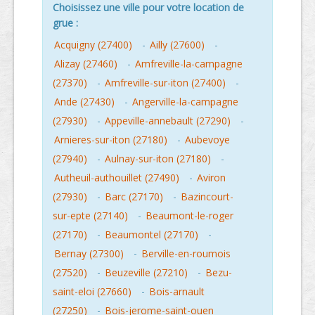
Choisissez une ville pour votre location de
grue :
Acquigny (27400)
-
Ailly (27600)
-
Alizay (27460)
-
Amfreville-la-campagne
(27370)
-
Amfreville-sur-iton (27400)
-
Ande (27430)
-
Angerville-la-campagne
(27930)
-
Appeville-annebault (27290)
-
Arnieres-sur-iton (27180)
-
Aubevoye
(27940)
-
Aulnay-sur-iton (27180)
-
Autheuil-authouillet (27490)
-
Aviron
(27930)
-
Barc (27170)
-
Bazincourt-
sur-epte (27140)
-
Beaumont-le-roger
(27170)
-
Beaumontel (27170)
-
Bernay (27300)
-
Berville-en-roumois
(27520)
-
Beuzeville (27210)
-
Bezu-
saint-eloi (27660)
-
Bois-arnault
(27250)
-
Bois-jerome-saint-ouen