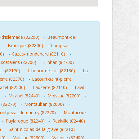
-d'islemade (82290)
-
Beaumont-de-
-
Bruniquel (82800)
-
Campsas
0)
-
Cazes-mondenard (82110)
-
Escatalens (82700)
-
Finhan (82700)
-
les (82170)
-
L'honor-de-cos (82130)
-
La
ierre (82370)
-
Lacourt-saint-pierre
razet (82500)
-
Lauzerte (82110)
-
Lavit
)
-
Mirabel (82440)
-
Moissac (82200)
-
 (82270)
-
Montauban (82000)
-
ontpezat-de-quercy (82270)
-
Montricoux
-
Puylaroque (82240)
-
Realville (82440)
)
-
Saint-nicolas-de-la-grave (82210)
-
40)
-
Vaissac (82800)
-
Valence (82400)