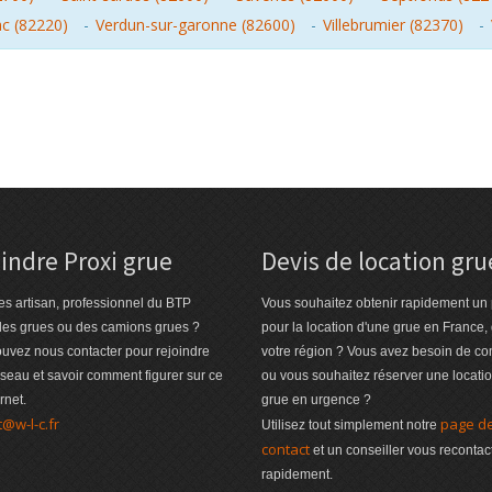
c (82220)
-
Verdun-sur-garonne (82600)
-
Villebrumier (82370)
-
indre Proxi grue
Devis de location gru
es artisan, professionnel du BTP
Vous souhaitez obtenir rapidement un 
des grues ou des camions grues ?
pour la location d'une grue en France,
uvez nous contacter pour rejoindre
votre région ? Vous avez besoin de co
éseau et savoir comment figurer sur ce
ou vous souhaitez réserver une locati
ernet.
grue en urgence ?
t@w-l-c.fr
page d
Utilisez tout simplement notre
contact
et un conseiller vous recontac
rapidement.