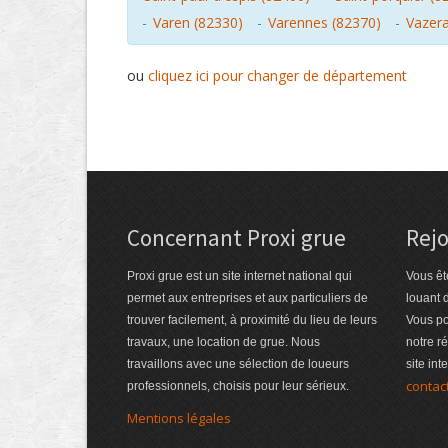
-
Varen (82330)
-
Varennes (82370)
-
Vazera
ou
cliquez ici pour changer de département
Concernant Proxi grue
Rejo
Proxi grue est un site internet national qui
Vous êt
permet aux entreprises et aux particuliers de
louant 
trouver facilement, à proximité du lieu de leurs
Vous po
travaux, une location de grue. Nous
notre r
travaillons avec une sélection de loueurs
site int
contac
professionnels, choisis pour leur sérieux.
Mentions légales