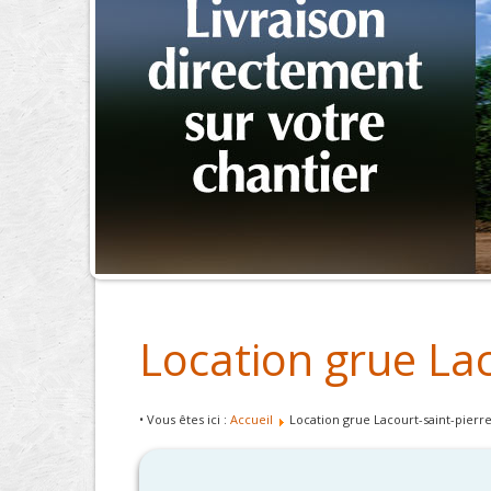
Location grue Lac
• Vous êtes ici :
Accueil
Location grue Lacourt-saint-pierr