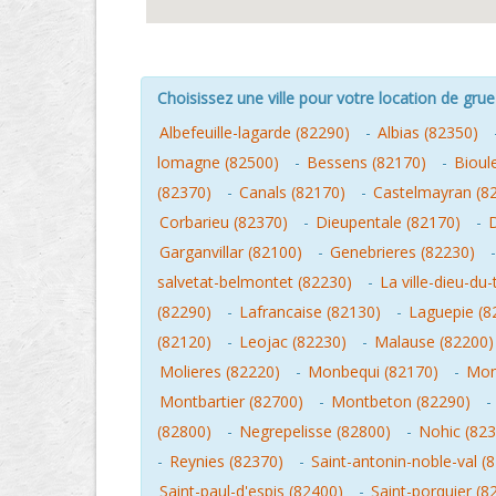
Choisissez une ville pour votre location de grue 
Albefeuille-lagarde (82290)
-
Albias (82350)
lomagne (82500)
-
Bessens (82170)
-
Bioul
(82370)
-
Canals (82170)
-
Castelmayran (8
Corbarieu (82370)
-
Dieupentale (82170)
-
Garganvillar (82100)
-
Genebrieres (82230)
salvetat-belmontet (82230)
-
La ville-dieu-du
(82290)
-
Lafrancaise (82130)
-
Laguepie (8
(82120)
-
Leojac (82230)
-
Malause (82200)
Molieres (82220)
-
Monbequi (82170)
-
Mon
Montbartier (82700)
-
Montbeton (82290)
-
(82800)
-
Negrepelisse (82800)
-
Nohic (823
-
Reynies (82370)
-
Saint-antonin-noble-val (
Saint-paul-d'espis (82400)
-
Saint-porquier (8