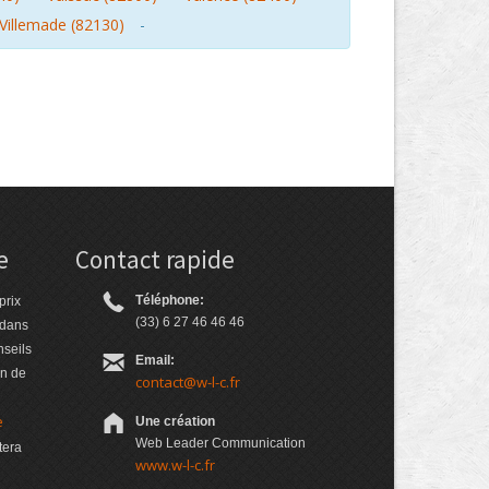
Villemade (82130)
-
e
Contact rapide
Téléphone:
prix
(33) 6 27 46 46 46
 dans
nseils
Email:
on de
contact@w-l-c.fr
e
Une création
Web Leader Communication
tera
www.w-l-c.fr