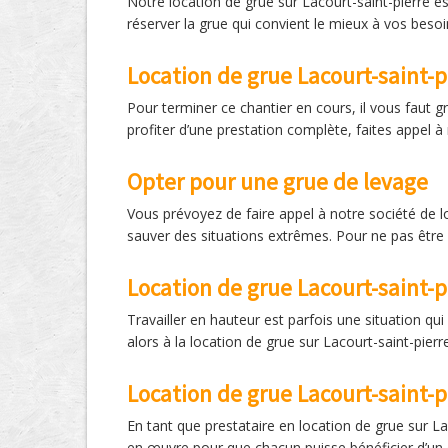
Notre location de grue sur Lacourt-saint-pierre e
réserver la grue qui convient le mieux à vos besoi
Location de grue Lacourt-saint-p
Pour terminer ce chantier en cours, il vous faut g
profiter d’une prestation complète, faites appel à
Opter pour une grue de levage
Vous prévoyez de faire appel à notre société de lo
sauver des situations extrêmes. Pour ne pas être p
Location de grue Lacourt-saint-p
Travailler en hauteur est parfois une situation qu
alors à la location de grue sur Lacourt-saint-pie
Location de grue Lacourt-saint-p
En tant que prestataire en location de grue sur L
en œuvre pour que chacun puisse bénéficier d’un 