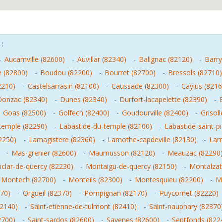
:
-
Aucamville (82600)
-
Auvillar (82340)
-
Balignac (82120)
-
Barry
e (82800)
-
Boudou (82200)
-
Bourret (82700)
-
Bressols (82710)
2210)
-
Castelsarrasin (82100)
-
Caussade (82300)
-
Caylus (8216
Donzac (82340)
-
Dunes (82340)
-
Durfort-lacapelette (82390)
-
-
Goas (82500)
-
Golfech (82400)
-
Goudourville (82400)
-
Grisol
-temple (82290)
-
Labastide-du-temple (82100)
-
Labastide-saint-p
2250)
-
Lamagistere (82360)
-
Lamothe-capdeville (82130)
-
Lar
-
Mas-grenier (82600)
-
Maumusson (82120)
-
Meauzac (82290
clar-de-quercy (82230)
-
Montaigu-de-quercy (82150)
-
Montalzat
Montech (82700)
-
Monteils (82300)
-
Montesquieu (82200)
-
M
70)
-
Orgueil (82370)
-
Pompignan (82170)
-
Puycornet (82220)
82140)
-
Saint-etienne-de-tulmont (82410)
-
Saint-nauphary (82370
2700)
-
Saint-sardos (82600)
-
Savenes (82600)
-
Septfonds (822