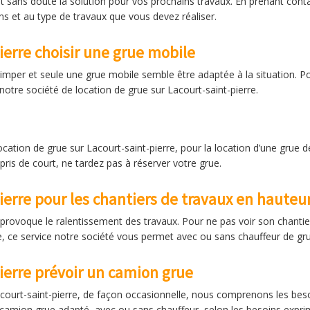
st sans doute la solution pour vos prochains travaux. En prenant cont
ns et au type de travaux que vous devez réaliser.
ierre choisir une grue mobile
rimper et seule une grue mobile semble être adaptée à la situation. Po
 notre société de location de grue sur Lacourt-saint-pierre.
cation de grue sur Lacourt-saint-pierre, pour la location d’une grue 
ris de court, ne tardez pas à réserver votre grue.
ierre pour les chantiers de travaux en hauteu
i provoque le ralentissement des travaux. Pour ne pas voir son chantier
rre, ce service notre société vous permet avec ou sans chauffeur de gr
ierre prévoir un camion grue
acourt-saint-pierre, de façon occasionnelle, nous comprenons les bes
camion grue adapté, avec ou sans chauffeur, selon les besoins expri