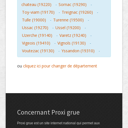
chateau (19220)
-
Sornac (19290)
-
Toy-viam (19170)
-
Treignac (19260)
-
Tulle (19000)
-
Turenne (19500)
-
Ussac (19270)
-
Ussel (19200)
-
Uzerche (19140)
-
Varetz (19240)
-
Vigeois (19410)
-
Vignols (19130)
-
Voutezac (19130)
-
Yssandon (19310)
-
ou
cliquez ici pour changer de département
Concernant Proxi grue
Proxi grue est un site internet national qui permet aux