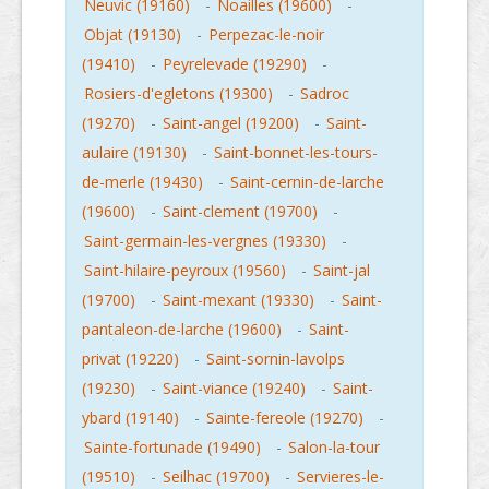
Neuvic (19160)
-
Noailles (19600)
-
Objat (19130)
-
Perpezac-le-noir
(19410)
-
Peyrelevade (19290)
-
Rosiers-d'egletons (19300)
-
Sadroc
(19270)
-
Saint-angel (19200)
-
Saint-
aulaire (19130)
-
Saint-bonnet-les-tours-
de-merle (19430)
-
Saint-cernin-de-larche
(19600)
-
Saint-clement (19700)
-
Saint-germain-les-vergnes (19330)
-
Saint-hilaire-peyroux (19560)
-
Saint-jal
(19700)
-
Saint-mexant (19330)
-
Saint-
pantaleon-de-larche (19600)
-
Saint-
privat (19220)
-
Saint-sornin-lavolps
(19230)
-
Saint-viance (19240)
-
Saint-
ybard (19140)
-
Sainte-fereole (19270)
-
Sainte-fortunade (19490)
-
Salon-la-tour
(19510)
-
Seilhac (19700)
-
Servieres-le-