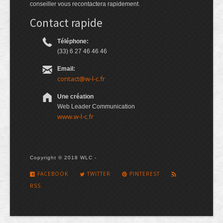
conseiller vous recontactera rapidement.
Contact rapide
Téléphone:
(33) 6 27 46 46 46
Email:
contact@w-l-c.fr
Une création
Web Leader Communication
www.w-l-c.fr
Copyright © 2018 WLC -
FACEBOOK
TWITTER
PINTEREST
RSS