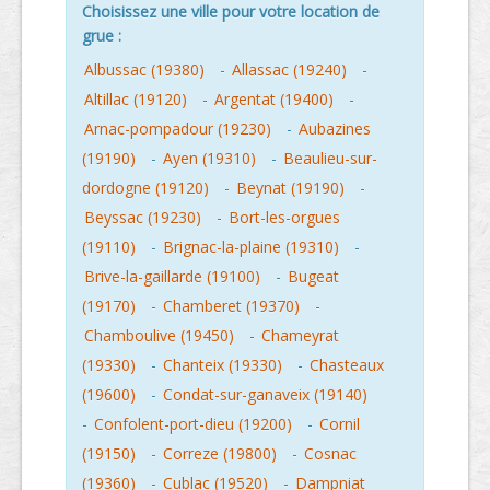
Choisissez une ville pour votre location de
grue :
Albussac (19380)
-
Allassac (19240)
-
Altillac (19120)
-
Argentat (19400)
-
Arnac-pompadour (19230)
-
Aubazines
(19190)
-
Ayen (19310)
-
Beaulieu-sur-
dordogne (19120)
-
Beynat (19190)
-
Beyssac (19230)
-
Bort-les-orgues
(19110)
-
Brignac-la-plaine (19310)
-
Brive-la-gaillarde (19100)
-
Bugeat
(19170)
-
Chamberet (19370)
-
Chamboulive (19450)
-
Chameyrat
(19330)
-
Chanteix (19330)
-
Chasteaux
(19600)
-
Condat-sur-ganaveix (19140)
-
Confolent-port-dieu (19200)
-
Cornil
(19150)
-
Correze (19800)
-
Cosnac
(19360)
-
Cublac (19520)
-
Dampniat