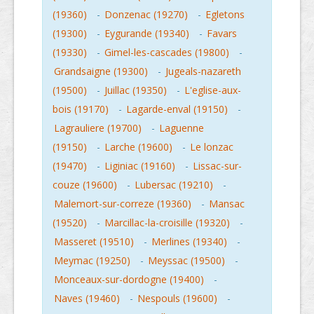
(19360)
-
Donzenac (19270)
-
Egletons
(19300)
-
Eygurande (19340)
-
Favars
(19330)
-
Gimel-les-cascades (19800)
-
Grandsaigne (19300)
-
Jugeals-nazareth
(19500)
-
Juillac (19350)
-
L'eglise-aux-
bois (19170)
-
Lagarde-enval (19150)
-
Lagrauliere (19700)
-
Laguenne
(19150)
-
Larche (19600)
-
Le lonzac
(19470)
-
Liginiac (19160)
-
Lissac-sur-
couze (19600)
-
Lubersac (19210)
-
Malemort-sur-correze (19360)
-
Mansac
(19520)
-
Marcillac-la-croisille (19320)
-
Masseret (19510)
-
Merlines (19340)
-
Meymac (19250)
-
Meyssac (19500)
-
Monceaux-sur-dordogne (19400)
-
Naves (19460)
-
Nespouls (19600)
-