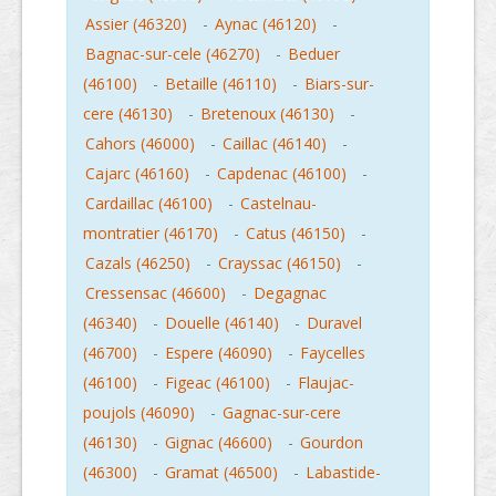
Assier (46320)
-
Aynac (46120)
-
Bagnac-sur-cele (46270)
-
Beduer
(46100)
-
Betaille (46110)
-
Biars-sur-
cere (46130)
-
Bretenoux (46130)
-
Cahors (46000)
-
Caillac (46140)
-
Cajarc (46160)
-
Capdenac (46100)
-
Cardaillac (46100)
-
Castelnau-
montratier (46170)
-
Catus (46150)
-
Cazals (46250)
-
Crayssac (46150)
-
Cressensac (46600)
-
Degagnac
(46340)
-
Douelle (46140)
-
Duravel
(46700)
-
Espere (46090)
-
Faycelles
(46100)
-
Figeac (46100)
-
Flaujac-
poujols (46090)
-
Gagnac-sur-cere
(46130)
-
Gignac (46600)
-
Gourdon
(46300)
-
Gramat (46500)
-
Labastide-