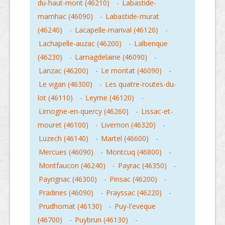
du-haut-mont (46210)
-
Labastide-
marnhac (46090)
-
Labastide-murat
(46240)
-
Lacapelle-marival (46120)
-
Lachapelle-auzac (46200)
-
Lalbenque
(46230)
-
Lamagdelaine (46090)
-
Lanzac (46200)
-
Le montat (46090)
-
Le vigan (46300)
-
Les quatre-routes-du-
lot (46110)
-
Leyme (46120)
-
Limogne-en-quercy (46260)
-
Lissac-et-
mouret (46100)
-
Livernon (46320)
-
Luzech (46140)
-
Martel (46600)
-
Mercues (46090)
-
Montcuq (46800)
-
Montfaucon (46240)
-
Payrac (46350)
-
Payrignac (46300)
-
Pinsac (46200)
-
Pradines (46090)
-
Prayssac (46220)
-
Prudhomat (46130)
-
Puy-l'eveque
(46700)
-
Puybrun (46130)
-