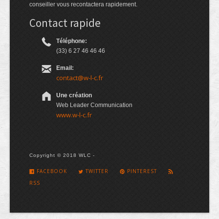
conseiller vous recontactera rapidement.
Contact rapide
Téléphone:
(33) 6 27 46 46 46
Email:
contact@w-l-c.fr
Une création
Web Leader Communication
www.w-l-c.fr
Copyright © 2018 WLC -
FACEBOOK
TWITTER
PINTEREST
RSS