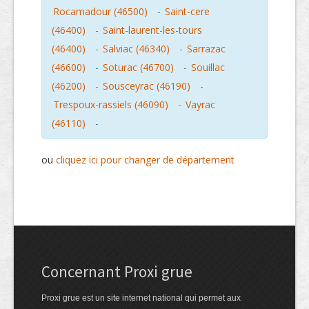
Rocamadour (46500)
-
Saint-cere
(46400)
-
Saint-laurent-les-tours
(46400)
-
Salviac (46340)
-
Sarrazac
(46600)
-
Soturac (46700)
-
Souillac
(46200)
-
Sousceyrac (46190)
-
Trespoux-rassiels (46090)
-
Vayrac
(46110)
-
ou
cliquez ici pour changer de département
Concernant Proxi grue
Proxi grue est un site internet national qui permet aux