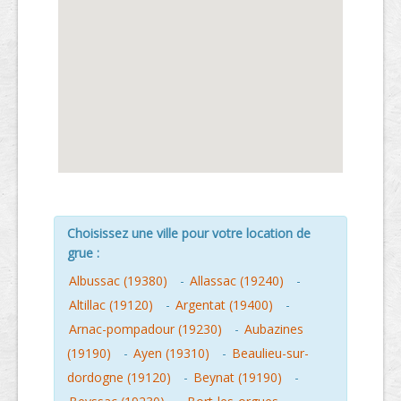
Choisissez une ville pour votre location de
grue :
Albussac (19380)
-
Allassac (19240)
-
Altillac (19120)
-
Argentat (19400)
-
Arnac-pompadour (19230)
-
Aubazines
(19190)
-
Ayen (19310)
-
Beaulieu-sur-
dordogne (19120)
-
Beynat (19190)
-