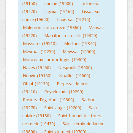
(19150)
-
Larche (19600)
-
Le lonzac
(19470)
-
Liginiac (19160)
-
Lissac-sur-
couze (19600)
-
Lubersac (19210)
-
Malemort-sur-correze (19360)
-
Mansac
(19520)
-
Marcillac-la-croisille (19320)
-
Masseret (19510)
-
Merlines (19340)
-
Meymac (19250)
-
Meyssac (19500)
-
Monceaux-sur-dordogne (19400)
-
Naves (19460)
-
Nespouls (19600)
-
Neuvic (19160)
-
Noailles (19600)
-
Objat (19130)
-
Perpezac-le-noir
(19410)
-
Peyrelevade (19290)
-
Rosiers-d'egletons (19300)
-
Sadroc
(19270)
-
Saint-angel (19200)
-
Saint-
aulaire (19130)
-
Saint-bonnet-les-tours-
de-merle (19430)
-
Saint-cernin-de-larche
(19600)
-
Saint-clement (19700)
-