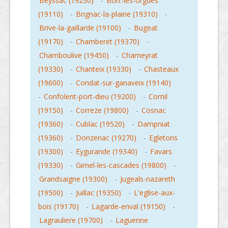
Beyssac (19230)
-
Bort-les-orgues
(19110)
-
Brignac-la-plaine (19310)
-
Brive-la-gaillarde (19100)
-
Bugeat
(19170)
-
Chamberet (19370)
-
Chamboulive (19450)
-
Chameyrat
(19330)
-
Chanteix (19330)
-
Chasteaux
(19600)
-
Condat-sur-ganaveix (19140)
-
Confolent-port-dieu (19200)
-
Cornil
(19150)
-
Correze (19800)
-
Cosnac
(19360)
-
Cublac (19520)
-
Dampniat
(19360)
-
Donzenac (19270)
-
Egletons
(19300)
-
Eygurande (19340)
-
Favars
(19330)
-
Gimel-les-cascades (19800)
-
Grandsaigne (19300)
-
Jugeals-nazareth
(19500)
-
Juillac (19350)
-
L'eglise-aux-
bois (19170)
-
Lagarde-enval (19150)
-
Lagrauliere (19700)
-
Laguenne