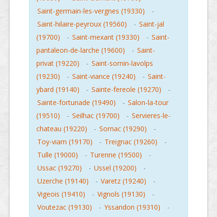
Saint-germain-les-vergnes (19330)
-
Saint-hilaire-peyroux (19560)
-
Saint-jal
(19700)
-
Saint-mexant (19330)
-
Saint-
pantaleon-de-larche (19600)
-
Saint-
privat (19220)
-
Saint-sornin-lavolps
(19230)
-
Saint-viance (19240)
-
Saint-
ybard (19140)
-
Sainte-fereole (19270)
-
Sainte-fortunade (19490)
-
Salon-la-tour
(19510)
-
Seilhac (19700)
-
Servieres-le-
chateau (19220)
-
Sornac (19290)
-
Toy-viam (19170)
-
Treignac (19260)
-
Tulle (19000)
-
Turenne (19500)
-
Ussac (19270)
-
Ussel (19200)
-
Uzerche (19140)
-
Varetz (19240)
-
Vigeois (19410)
-
Vignols (19130)
-
Voutezac (19130)
-
Yssandon (19310)
-