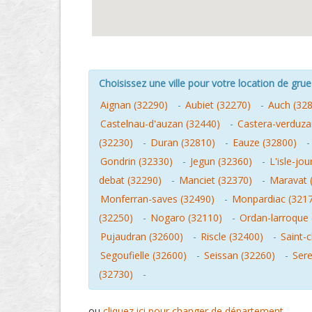
Choisissez une ville pour votre location de grue 
Aignan (32290)
-
Aubiet (32270)
-
Auch (32
Castelnau-d'auzan (32440)
-
Castera-verduza
(32230)
-
Duran (32810)
-
Eauze (32800)
Gondrin (32330)
-
Jegun (32360)
-
L'isle-jo
debat (32290)
-
Manciet (32370)
-
Maravat 
Monferran-saves (32490)
-
Monpardiac (321
(32250)
-
Nogaro (32110)
-
Ordan-larroque 
Pujaudran (32600)
-
Riscle (32400)
-
Saint-c
Segoufielle (32600)
-
Seissan (32260)
-
Ser
(32730)
-
ou
cliquez ici pour changer de département