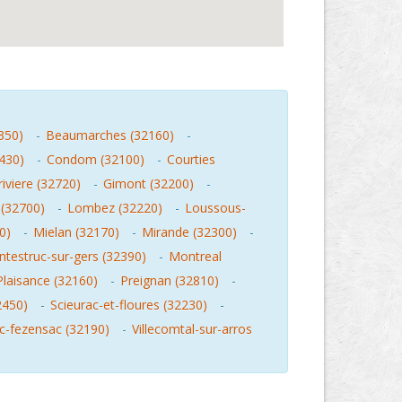
350)
-
Beaumarches (32160)
-
430)
-
Condom (32100)
-
Courties
iviere (32720)
-
Gimont (32200)
-
 (32700)
-
Lombez (32220)
-
Loussous-
0)
-
Mielan (32170)
-
Mirande (32300)
-
testruc-sur-gers (32390)
-
Montreal
Plaisance (32160)
-
Preignan (32810)
-
2450)
-
Scieurac-et-floures (32230)
-
ic-fezensac (32190)
-
Villecomtal-sur-arros