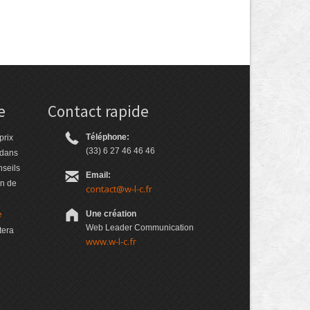
e
Contact rapide
Téléphone:
prix
(33) 6 27 46 46 46
 dans
nseils
Email:
on de
contact@w-l-c.fr
e
Une création
Web Leader Communication
tera
www.w-l-c.fr