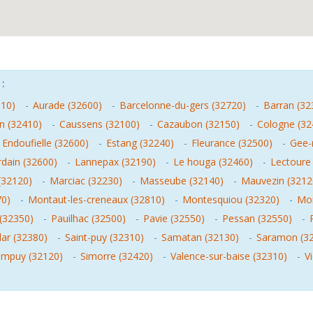
:
810)
-
Aurade (32600)
-
Barcelonne-du-gers (32720)
-
Barran (32
n (32410)
-
Caussens (32100)
-
Cazaubon (32150)
-
Cologne (32
-
Endoufielle (32600)
-
Estang (32240)
-
Fleurance (32500)
-
Gee-r
urdain (32600)
-
Lannepax (32190)
-
Le houga (32460)
-
Lectoure
(32120)
-
Marciac (32230)
-
Masseube (32140)
-
Mauvezin (3212
70)
-
Montaut-les-creneaux (32810)
-
Montesquiou (32320)
-
Mon
(32350)
-
Pauilhac (32500)
-
Pavie (32550)
-
Pessan (32550)
-
lar (32380)
-
Saint-puy (32310)
-
Samatan (32130)
-
Saramon (3
empuy (32120)
-
Simorre (32420)
-
Valence-sur-baise (32310)
-
V