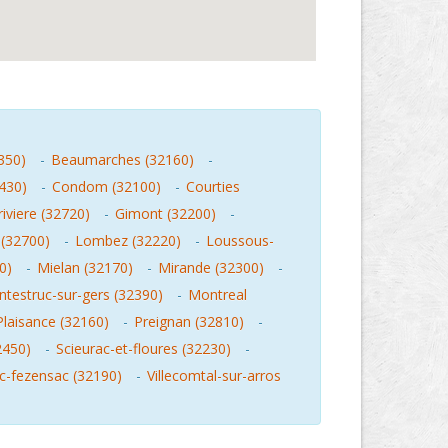
350)
-
Beaumarches (32160)
-
430)
-
Condom (32100)
-
Courties
iviere (32720)
-
Gimont (32200)
-
 (32700)
-
Lombez (32220)
-
Loussous-
0)
-
Mielan (32170)
-
Mirande (32300)
-
testruc-sur-gers (32390)
-
Montreal
Plaisance (32160)
-
Preignan (32810)
-
2450)
-
Scieurac-et-floures (32230)
-
ic-fezensac (32190)
-
Villecomtal-sur-arros