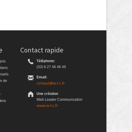
e
Contact rapide
Téléphone:
prix
(33) 6 27 46 46 46
 dans
nseils
Email:
on de
contact@w-l-c.fr
e
Une création
Web Leader Communication
tera
www.w-l-c.fr