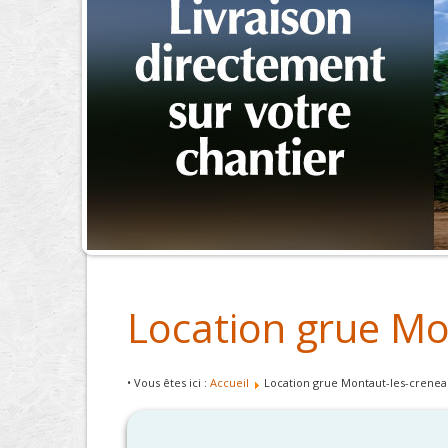
Location grue Mo
• Vous êtes ici :
Accueil
Location grue Montaut-les-crene