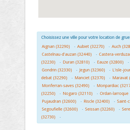
Choisissez une ville pour votre location de grue 
Aignan (32290)
-
Aubiet (32270)
-
Auch (32
Castelnau-d'auzan (32440)
-
Castera-verduza
(32230)
-
Duran (32810)
-
Eauze (32800)
Gondrin (32330)
-
Jegun (32360)
-
L'isle-jo
debat (32290)
-
Manciet (32370)
-
Maravat 
Monferran-saves (32490)
-
Monpardiac (321
(32250)
-
Nogaro (32110)
-
Ordan-larroque 
Pujaudran (32600)
-
Riscle (32400)
-
Saint-c
Segoufielle (32600)
-
Seissan (32260)
-
Ser
(32730)
-