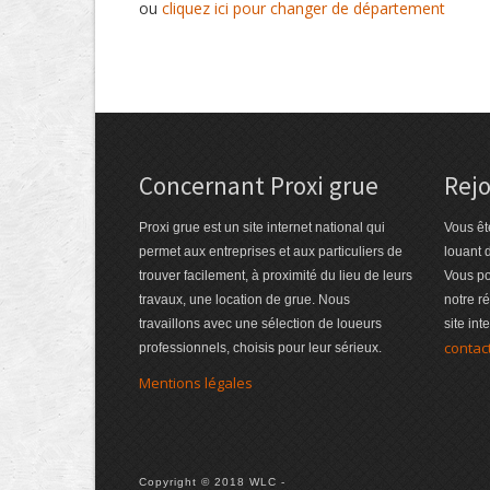
ou
cliquez ici pour changer de département
Concernant Proxi grue
Rejo
Proxi grue est un site internet national qui
Vous êt
permet aux entreprises et aux particuliers de
louant 
trouver facilement, à proximité du lieu de leurs
Vous po
travaux, une location de grue. Nous
notre r
travaillons avec une sélection de loueurs
site int
contac
professionnels, choisis pour leur sérieux.
Mentions légales
Copyright © 2018 WLC -