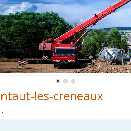
ntaut-les-creneaux
aux