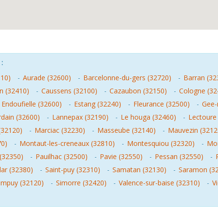
:
810)
-
Aurade (32600)
-
Barcelonne-du-gers (32720)
-
Barran (32
n (32410)
-
Caussens (32100)
-
Cazaubon (32150)
-
Cologne (32
-
Endoufielle (32600)
-
Estang (32240)
-
Fleurance (32500)
-
Gee-r
urdain (32600)
-
Lannepax (32190)
-
Le houga (32460)
-
Lectoure
(32120)
-
Marciac (32230)
-
Masseube (32140)
-
Mauvezin (3212
70)
-
Montaut-les-creneaux (32810)
-
Montesquiou (32320)
-
Mon
(32350)
-
Pauilhac (32500)
-
Pavie (32550)
-
Pessan (32550)
-
lar (32380)
-
Saint-puy (32310)
-
Samatan (32130)
-
Saramon (3
empuy (32120)
-
Simorre (32420)
-
Valence-sur-baise (32310)
-
V