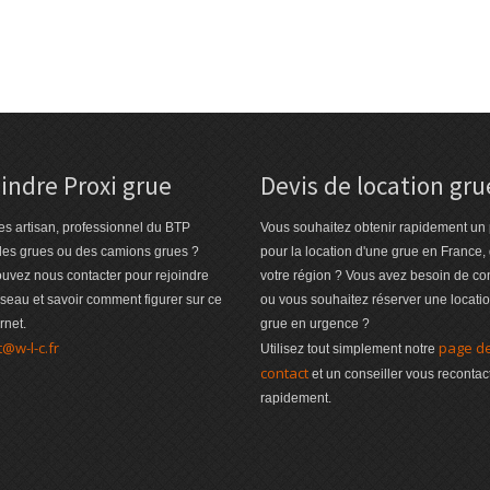
indre Proxi grue
Devis de location gru
es artisan, professionnel du BTP
Vous souhaitez obtenir rapidement un 
des grues ou des camions grues ?
pour la location d'une grue en France,
uvez nous contacter pour rejoindre
votre région ? Vous avez besoin de co
éseau et savoir comment figurer sur ce
ou vous souhaitez réserver une locati
ernet.
grue en urgence ?
t@w-l-c.fr
page d
Utilisez tout simplement notre
contact
et un conseiller vous recontac
rapidement.