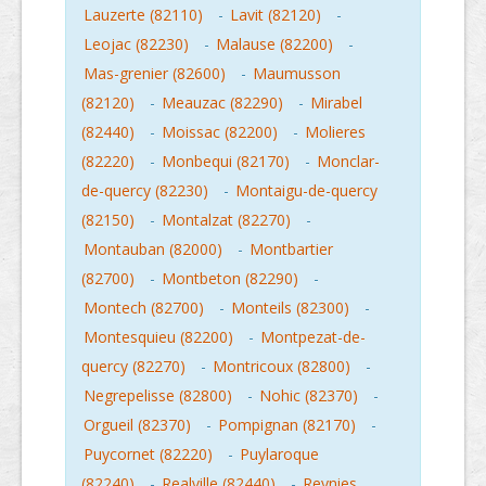
Lauzerte (82110)
-
Lavit (82120)
-
Leojac (82230)
-
Malause (82200)
-
Mas-grenier (82600)
-
Maumusson
(82120)
-
Meauzac (82290)
-
Mirabel
(82440)
-
Moissac (82200)
-
Molieres
(82220)
-
Monbequi (82170)
-
Monclar-
de-quercy (82230)
-
Montaigu-de-quercy
(82150)
-
Montalzat (82270)
-
Montauban (82000)
-
Montbartier
(82700)
-
Montbeton (82290)
-
Montech (82700)
-
Monteils (82300)
-
Montesquieu (82200)
-
Montpezat-de-
quercy (82270)
-
Montricoux (82800)
-
Negrepelisse (82800)
-
Nohic (82370)
-
Orgueil (82370)
-
Pompignan (82170)
-
Puycornet (82220)
-
Puylaroque
(82240)
-
Realville (82440)
-
Reynies