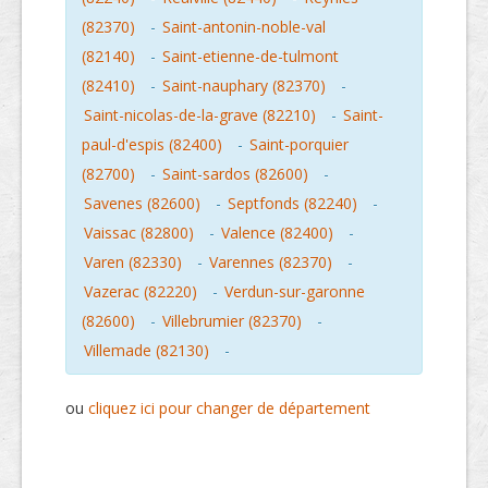
(82370)
-
Saint-antonin-noble-val
(82140)
-
Saint-etienne-de-tulmont
(82410)
-
Saint-nauphary (82370)
-
Saint-nicolas-de-la-grave (82210)
-
Saint-
paul-d'espis (82400)
-
Saint-porquier
(82700)
-
Saint-sardos (82600)
-
Savenes (82600)
-
Septfonds (82240)
-
Vaissac (82800)
-
Valence (82400)
-
Varen (82330)
-
Varennes (82370)
-
Vazerac (82220)
-
Verdun-sur-garonne
(82600)
-
Villebrumier (82370)
-
Villemade (82130)
-
ou
cliquez ici pour changer de département