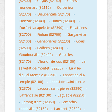
(82300)
-
Caylus (82160)
-
Cazes-
mondenard (82110)
-
Corbarieu
(82370)
-
Dieupentale (82170)
-
Donzac (82340)
-
Dunes (82340)
-
Durfort-lacapelette (82390)
-
Escatalens
(82700)
-
Finhan (82700)
-
Garganvillar
(82100)
-
Genebrieres (82230)
-
Goas
(82500)
-
Golfech (82400)
-
Goudourville (82400)
-
Grisolles
(82170)
-
L'honor-de-cos (82130)
-
La
salvetat-belmontet (82230)
-
La ville-
dieu-du-temple (82290)
-
Labastide-du-
temple (82100)
-
Labastide-saint-pierre
(82370)
-
Lacourt-saint-pierre (82290)
-
Lafrancaise (82130)
-
Laguepie (82250)
-
Lamagistere (82360)
-
Lamothe-
capdeville (82130)
-
Larrazet (82500)
-