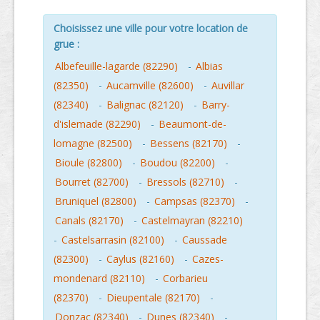
Choisissez une ville pour votre location de
grue :
Albefeuille-lagarde (82290)
-
Albias
(82350)
-
Aucamville (82600)
-
Auvillar
(82340)
-
Balignac (82120)
-
Barry-
d'islemade (82290)
-
Beaumont-de-
lomagne (82500)
-
Bessens (82170)
-
Bioule (82800)
-
Boudou (82200)
-
Bourret (82700)
-
Bressols (82710)
-
Bruniquel (82800)
-
Campsas (82370)
-
Canals (82170)
-
Castelmayran (82210)
-
Castelsarrasin (82100)
-
Caussade
(82300)
-
Caylus (82160)
-
Cazes-
mondenard (82110)
-
Corbarieu
(82370)
-
Dieupentale (82170)
-
Donzac (82340)
-
Dunes (82340)
-