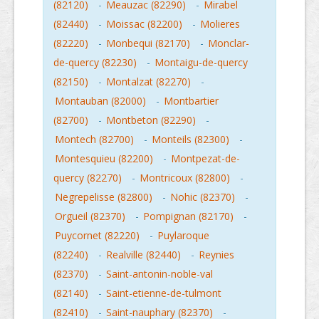
(82120)
-
Meauzac (82290)
-
Mirabel
(82440)
-
Moissac (82200)
-
Molieres
(82220)
-
Monbequi (82170)
-
Monclar-
de-quercy (82230)
-
Montaigu-de-quercy
(82150)
-
Montalzat (82270)
-
Montauban (82000)
-
Montbartier
(82700)
-
Montbeton (82290)
-
Montech (82700)
-
Monteils (82300)
-
Montesquieu (82200)
-
Montpezat-de-
quercy (82270)
-
Montricoux (82800)
-
Negrepelisse (82800)
-
Nohic (82370)
-
Orgueil (82370)
-
Pompignan (82170)
-
Puycornet (82220)
-
Puylaroque
(82240)
-
Realville (82440)
-
Reynies
(82370)
-
Saint-antonin-noble-val
(82140)
-
Saint-etienne-de-tulmont
(82410)
-
Saint-nauphary (82370)
-