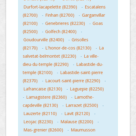
Durfort-lacapelette (82390)
-
Escatalens
(82700)
-
Finhan (82700)
-
Garganvillar
(82100)
-
Genebrieres (82230)
-
Goas
(82500)
-
Golfech (82400)
-
Goudourville (82400)
-
Grisolles
(82170)
-
L'honor-de-cos (82130)
-
La
salvetat-belmontet (82230)
-
La ville-
dieu-du-temple (82290)
-
Labastide-du-
temple (82100)
-
Labastide-saint-pierre
(82370)
-
Lacourt-saint-pierre (82290)
-
Lafrancaise (82130)
-
Laguepie (82250)
-
Lamagistere (82360)
-
Lamothe-
capdeville (82130)
-
Larrazet (82500)
-
Lauzerte (82110)
-
Lavit (82120)
-
Leojac (82230)
-
Malause (82200)
-
Mas-grenier (82600)
-
Maumusson