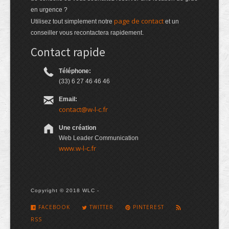
en urgence ?
page de contact
Utilisez tout simplement notre
et un
conseiller vous recontactera rapidement.
Contact rapide
Téléphone:
(33) 6 27 46 46 46
Email:
contact@w-l-c.fr
Une création
Web Leader Communication
www.w-l-c.fr
Copyright © 2018 WLC -
FACEBOOK
TWITTER
PINTEREST
RSS