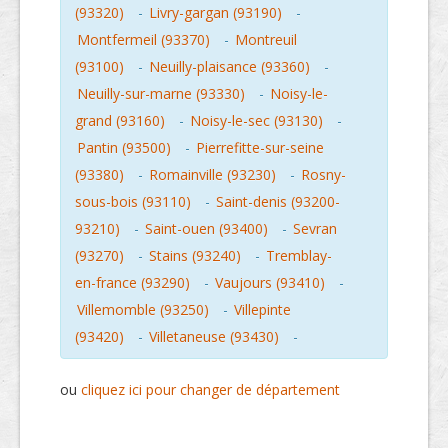
(93320)
-
Livry-gargan (93190)
-
Montfermeil (93370)
-
Montreuil
(93100)
-
Neuilly-plaisance (93360)
-
Neuilly-sur-marne (93330)
-
Noisy-le-
grand (93160)
-
Noisy-le-sec (93130)
-
Pantin (93500)
-
Pierrefitte-sur-seine
(93380)
-
Romainville (93230)
-
Rosny-
sous-bois (93110)
-
Saint-denis (93200-
93210)
-
Saint-ouen (93400)
-
Sevran
(93270)
-
Stains (93240)
-
Tremblay-
en-france (93290)
-
Vaujours (93410)
-
Villemomble (93250)
-
Villepinte
(93420)
-
Villetaneuse (93430)
-
ou
cliquez ici pour changer de département