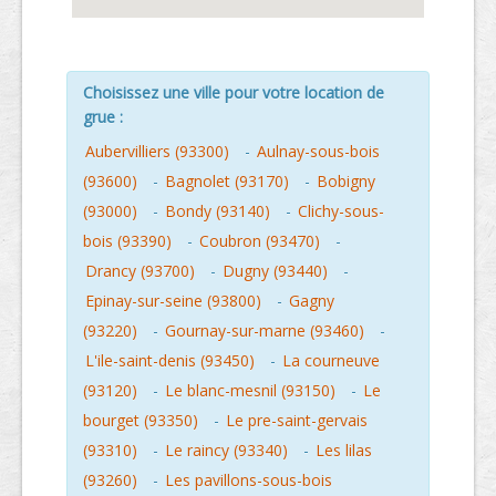
Choisissez une ville pour votre location de
grue :
Aubervilliers (93300)
-
Aulnay-sous-bois
(93600)
-
Bagnolet (93170)
-
Bobigny
(93000)
-
Bondy (93140)
-
Clichy-sous-
bois (93390)
-
Coubron (93470)
-
Drancy (93700)
-
Dugny (93440)
-
Epinay-sur-seine (93800)
-
Gagny
(93220)
-
Gournay-sur-marne (93460)
-
L'ile-saint-denis (93450)
-
La courneuve
(93120)
-
Le blanc-mesnil (93150)
-
Le
bourget (93350)
-
Le pre-saint-gervais
(93310)
-
Le raincy (93340)
-
Les lilas
(93260)
-
Les pavillons-sous-bois