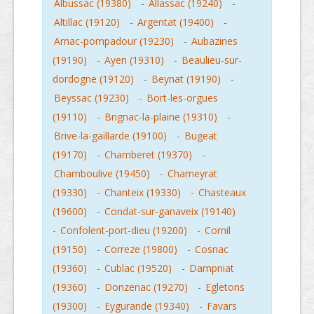
Albussac (19380)
-
Allassac (19240)
-
Altillac (19120)
-
Argentat (19400)
-
Arnac-pompadour (19230)
-
Aubazines
(19190)
-
Ayen (19310)
-
Beaulieu-sur-
dordogne (19120)
-
Beynat (19190)
-
Beyssac (19230)
-
Bort-les-orgues
(19110)
-
Brignac-la-plaine (19310)
-
Brive-la-gaillarde (19100)
-
Bugeat
(19170)
-
Chamberet (19370)
-
Chamboulive (19450)
-
Chameyrat
(19330)
-
Chanteix (19330)
-
Chasteaux
(19600)
-
Condat-sur-ganaveix (19140)
-
Confolent-port-dieu (19200)
-
Cornil
(19150)
-
Correze (19800)
-
Cosnac
(19360)
-
Cublac (19520)
-
Dampniat
(19360)
-
Donzenac (19270)
-
Egletons
(19300)
-
Eygurande (19340)
-
Favars