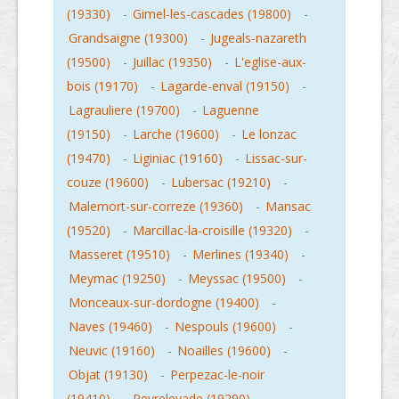
(19330)
-
Gimel-les-cascades (19800)
-
Grandsaigne (19300)
-
Jugeals-nazareth
(19500)
-
Juillac (19350)
-
L'eglise-aux-
bois (19170)
-
Lagarde-enval (19150)
-
Lagrauliere (19700)
-
Laguenne
(19150)
-
Larche (19600)
-
Le lonzac
(19470)
-
Liginiac (19160)
-
Lissac-sur-
couze (19600)
-
Lubersac (19210)
-
Malemort-sur-correze (19360)
-
Mansac
(19520)
-
Marcillac-la-croisille (19320)
-
Masseret (19510)
-
Merlines (19340)
-
Meymac (19250)
-
Meyssac (19500)
-
Monceaux-sur-dordogne (19400)
-
Naves (19460)
-
Nespouls (19600)
-
Neuvic (19160)
-
Noailles (19600)
-
Objat (19130)
-
Perpezac-le-noir
(19410)
-
Peyrelevade (19290)
-