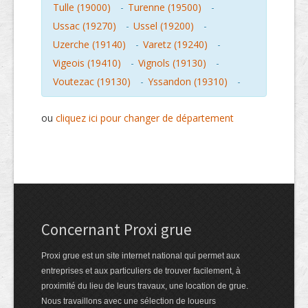
Tulle (19000)
-
Turenne (19500)
-
Ussac (19270)
-
Ussel (19200)
-
Uzerche (19140)
-
Varetz (19240)
-
Vigeois (19410)
-
Vignols (19130)
-
Voutezac (19130)
-
Yssandon (19310)
-
ou
cliquez ici pour changer de département
Concernant Proxi grue
Proxi grue est un site internet national qui permet aux
entreprises et aux particuliers de trouver facilement, à
proximité du lieu de leurs travaux, une location de grue.
Nous travaillons avec une sélection de loueurs