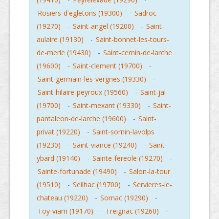
Rosiers-d'egletons (19300)
-
Sadroc
(19270)
-
Saint-angel (19200)
-
Saint-
aulaire (19130)
-
Saint-bonnet-les-tours-
de-merle (19430)
-
Saint-cernin-de-larche
(19600)
-
Saint-clement (19700)
-
Saint-germain-les-vergnes (19330)
-
Saint-hilaire-peyroux (19560)
-
Saint-jal
(19700)
-
Saint-mexant (19330)
-
Saint-
pantaleon-de-larche (19600)
-
Saint-
privat (19220)
-
Saint-sornin-lavolps
(19230)
-
Saint-viance (19240)
-
Saint-
ybard (19140)
-
Sainte-fereole (19270)
-
Sainte-fortunade (19490)
-
Salon-la-tour
(19510)
-
Seilhac (19700)
-
Servieres-le-
chateau (19220)
-
Sornac (19290)
-
Toy-viam (19170)
-
Treignac (19260)
-