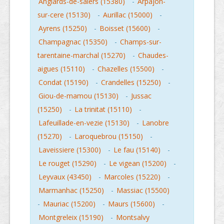
Anglards-de-salers (15380)
-
Arpajon-
sur-cere (15130)
-
Aurillac (15000)
-
Ayrens (15250)
-
Boisset (15600)
-
Champagnac (15350)
-
Champs-sur-
tarentaine-marchal (15270)
-
Chaudes-
aigues (15110)
-
Chazelles (15500)
-
Condat (15190)
-
Crandelles (15250)
-
Giou-de-mamou (15130)
-
Jussac
(15250)
-
La trinitat (15110)
-
Lafeuillade-en-vezie (15130)
-
Lanobre
(15270)
-
Laroquebrou (15150)
-
Laveissiere (15300)
-
Le fau (15140)
-
Le rouget (15290)
-
Le vigean (15200)
-
Leyvaux (43450)
-
Marcoles (15220)
-
Marmanhac (15250)
-
Massiac (15500)
-
Mauriac (15200)
-
Maurs (15600)
-
Montgreleix (15190)
-
Montsalvy