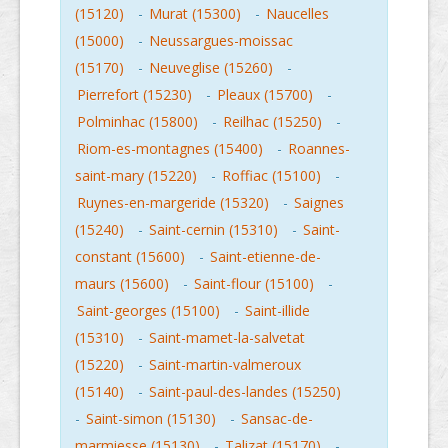
(15120)
-
Murat (15300)
-
Naucelles
(15000)
-
Neussargues-moissac
(15170)
-
Neuveglise (15260)
-
Pierrefort (15230)
-
Pleaux (15700)
-
Polminhac (15800)
-
Reilhac (15250)
-
Riom-es-montagnes (15400)
-
Roannes-
saint-mary (15220)
-
Roffiac (15100)
-
Ruynes-en-margeride (15320)
-
Saignes
(15240)
-
Saint-cernin (15310)
-
Saint-
constant (15600)
-
Saint-etienne-de-
maurs (15600)
-
Saint-flour (15100)
-
Saint-georges (15100)
-
Saint-illide
(15310)
-
Saint-mamet-la-salvetat
(15220)
-
Saint-martin-valmeroux
(15140)
-
Saint-paul-des-landes (15250)
-
Saint-simon (15130)
-
Sansac-de-
marmiesse (15130)
-
Talizat (15170)
-