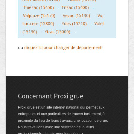
Thiezac (15450)
-
Trizac (15400)
-
Valjouze (15170)
-
Vezac (15130)
-
Vic-
sur-cere (15800)
-
Ydes (15210)
-
Yolet
(15130)
-
Ytrac (15000)
-
ou
cliquez ici pour changer de département
Concernant Proxi grue
Proxi grue est un site internet national qui permet aux
entreprises et aux particuliers de trouver facilement, à
proximité du lieu de leurs travaux, une location de grue.
Nous travaillons avec une sélection de loueurs
professionnels, choisis pour leur sérieux.