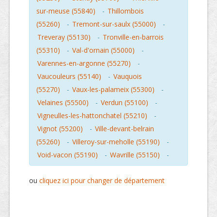
sur-meuse (55840)
-
Thillombois
(55260)
-
Tremont-sur-saulx (55000)
-
Treveray (55130)
-
Tronville-en-barrois
(55310)
-
Val-d'ornain (55000)
-
Varennes-en-argonne (55270)
-
Vaucouleurs (55140)
-
Vauquois
(55270)
-
Vaux-les-palameix (55300)
-
Velaines (55500)
-
Verdun (55100)
-
Vigneulles-les-hattonchatel (55210)
-
Vignot (55200)
-
Ville-devant-belrain
(55260)
-
Villeroy-sur-meholle (55190)
-
Void-vacon (55190)
-
Wavrille (55150)
-
ou
cliquez ici pour changer de département