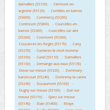
damvillers (55150)
-
Clermont-en-
argonne (55120)
-
Combles-en-barrois
(55000)
-
Commercy (55200)
-
Contrisson (55800)
-
Courcelles-en-
barrois (55260)
-
Courcelles-sur-aire
(55260)
-
Courouvre (55260)
-
Cousances-les-forges (55170)
-
Cuisy
(55270)
-
Cumieres-le-mort-homme
(55100)
-
Cunel (55110)
-
Damvillers
(55150)
-
Demange-aux-eaux (55130)
-
Dieue-sur-meuse (55320)
-
Dommary-
baroncourt (55240)
-
Domremy-la-canne
(55240)
-
Douaumont (55100)
-
Dugny-sur-meuse (55100)
-
Dun-sur-
meuse (55110)
-
Epiez-sur-meuse
(55140)
-
Etain (55400)
-
Etraye