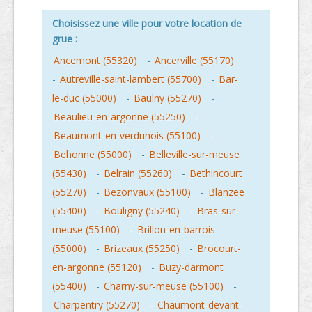
Choisissez une ville pour votre location de
grue :
Ancemont (55320)
-
Ancerville (55170)
-
Autreville-saint-lambert (55700)
-
Bar-
le-duc (55000)
-
Baulny (55270)
-
Beaulieu-en-argonne (55250)
-
Beaumont-en-verdunois (55100)
-
Behonne (55000)
-
Belleville-sur-meuse
(55430)
-
Belrain (55260)
-
Bethincourt
(55270)
-
Bezonvaux (55100)
-
Blanzee
(55400)
-
Bouligny (55240)
-
Bras-sur-
meuse (55100)
-
Brillon-en-barrois
(55000)
-
Brizeaux (55250)
-
Brocourt-
en-argonne (55120)
-
Buzy-darmont
(55400)
-
Charny-sur-meuse (55100)
-
Charpentry (55270)
-
Chaumont-devant-