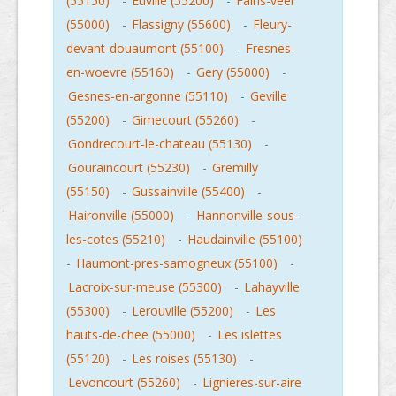
(55150)
-
Euville (55200)
-
Fains-veel
(55000)
-
Flassigny (55600)
-
Fleury-
devant-douaumont (55100)
-
Fresnes-
en-woevre (55160)
-
Gery (55000)
-
Gesnes-en-argonne (55110)
-
Geville
(55200)
-
Gimecourt (55260)
-
Gondrecourt-le-chateau (55130)
-
Gouraincourt (55230)
-
Gremilly
(55150)
-
Gussainville (55400)
-
Haironville (55000)
-
Hannonville-sous-
les-cotes (55210)
-
Haudainville (55100)
-
Haumont-pres-samogneux (55100)
-
Lacroix-sur-meuse (55300)
-
Lahayville
(55300)
-
Lerouville (55200)
-
Les
hauts-de-chee (55000)
-
Les islettes
(55120)
-
Les roises (55130)
-
Levoncourt (55260)
-
Lignieres-sur-aire