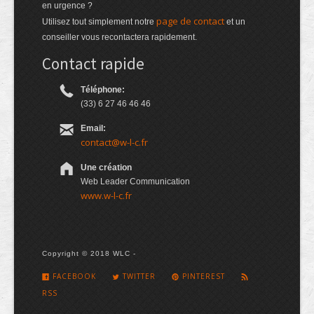
en urgence ?
page de contact
Utilisez tout simplement notre
et un
conseiller vous recontactera rapidement.
Contact rapide
Téléphone:
(33) 6 27 46 46 46
Email:
contact@w-l-c.fr
Une création
Web Leader Communication
www.w-l-c.fr
Copyright © 2018 WLC -
FACEBOOK
TWITTER
PINTEREST
RSS