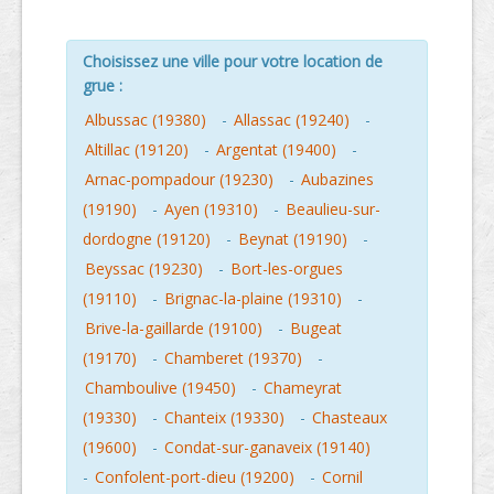
Choisissez une ville pour votre location de
grue :
Albussac (19380)
-
Allassac (19240)
-
Altillac (19120)
-
Argentat (19400)
-
Arnac-pompadour (19230)
-
Aubazines
(19190)
-
Ayen (19310)
-
Beaulieu-sur-
dordogne (19120)
-
Beynat (19190)
-
Beyssac (19230)
-
Bort-les-orgues
(19110)
-
Brignac-la-plaine (19310)
-
Brive-la-gaillarde (19100)
-
Bugeat
(19170)
-
Chamberet (19370)
-
Chamboulive (19450)
-
Chameyrat
(19330)
-
Chanteix (19330)
-
Chasteaux
(19600)
-
Condat-sur-ganaveix (19140)
-
Confolent-port-dieu (19200)
-
Cornil