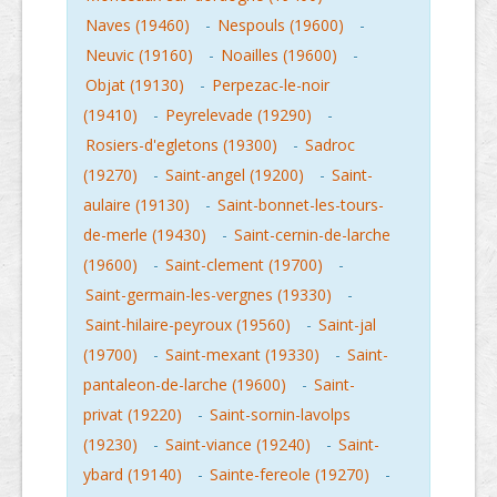
Naves (19460)
-
Nespouls (19600)
-
Neuvic (19160)
-
Noailles (19600)
-
Objat (19130)
-
Perpezac-le-noir
(19410)
-
Peyrelevade (19290)
-
Rosiers-d'egletons (19300)
-
Sadroc
(19270)
-
Saint-angel (19200)
-
Saint-
aulaire (19130)
-
Saint-bonnet-les-tours-
de-merle (19430)
-
Saint-cernin-de-larche
(19600)
-
Saint-clement (19700)
-
Saint-germain-les-vergnes (19330)
-
Saint-hilaire-peyroux (19560)
-
Saint-jal
(19700)
-
Saint-mexant (19330)
-
Saint-
pantaleon-de-larche (19600)
-
Saint-
privat (19220)
-
Saint-sornin-lavolps
(19230)
-
Saint-viance (19240)
-
Saint-
ybard (19140)
-
Sainte-fereole (19270)
-