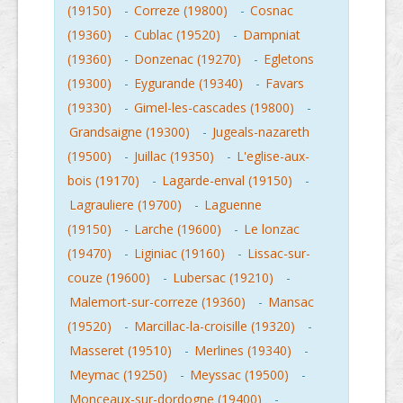
(19150)
-
Correze (19800)
-
Cosnac
(19360)
-
Cublac (19520)
-
Dampniat
(19360)
-
Donzenac (19270)
-
Egletons
(19300)
-
Eygurande (19340)
-
Favars
(19330)
-
Gimel-les-cascades (19800)
-
Grandsaigne (19300)
-
Jugeals-nazareth
(19500)
-
Juillac (19350)
-
L'eglise-aux-
bois (19170)
-
Lagarde-enval (19150)
-
Lagrauliere (19700)
-
Laguenne
(19150)
-
Larche (19600)
-
Le lonzac
(19470)
-
Liginiac (19160)
-
Lissac-sur-
couze (19600)
-
Lubersac (19210)
-
Malemort-sur-correze (19360)
-
Mansac
(19520)
-
Marcillac-la-croisille (19320)
-
Masseret (19510)
-
Merlines (19340)
-
Meymac (19250)
-
Meyssac (19500)
-
Monceaux-sur-dordogne (19400)
-