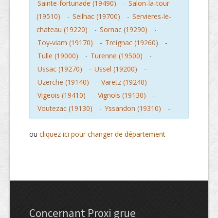
Sainte-fortunade (19490)
-
Salon-la-tour
(19510)
-
Seilhac (19700)
-
Servieres-le-
chateau (19220)
-
Sornac (19290)
-
Toy-viam (19170)
-
Treignac (19260)
-
Tulle (19000)
-
Turenne (19500)
-
Ussac (19270)
-
Ussel (19200)
-
Uzerche (19140)
-
Varetz (19240)
-
Vigeois (19410)
-
Vignols (19130)
-
Voutezac (19130)
-
Yssandon (19310)
-
ou
cliquez ici pour changer de département
Concernant Proxi grue