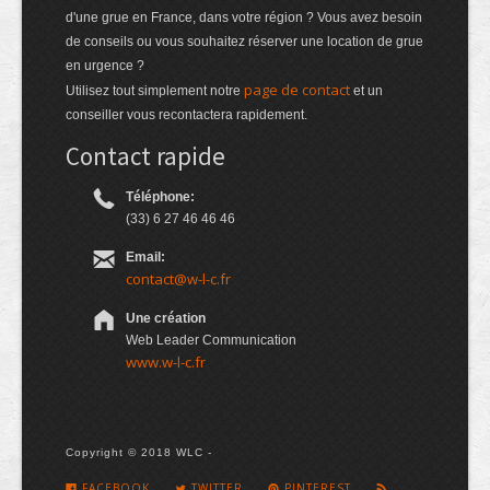
d'une grue en France, dans votre région ? Vous avez besoin
de conseils ou vous souhaitez réserver une location de grue
en urgence ?
page de contact
Utilisez tout simplement notre
et un
conseiller vous recontactera rapidement.
Contact rapide
Téléphone:
(33) 6 27 46 46 46
Email:
contact@w-l-c.fr
Une création
Web Leader Communication
www.w-l-c.fr
Copyright © 2018 WLC -
FACEBOOK
TWITTER
PINTEREST