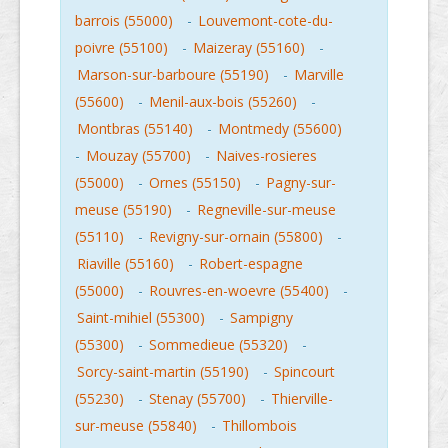
barrois (55000)
-
Louvemont-cote-du-
poivre (55100)
-
Maizeray (55160)
-
Marson-sur-barboure (55190)
-
Marville
(55600)
-
Menil-aux-bois (55260)
-
Montbras (55140)
-
Montmedy (55600)
-
Mouzay (55700)
-
Naives-rosieres
(55000)
-
Ornes (55150)
-
Pagny-sur-
meuse (55190)
-
Regneville-sur-meuse
(55110)
-
Revigny-sur-ornain (55800)
-
Riaville (55160)
-
Robert-espagne
(55000)
-
Rouvres-en-woevre (55400)
-
Saint-mihiel (55300)
-
Sampigny
(55300)
-
Sommedieue (55320)
-
Sorcy-saint-martin (55190)
-
Spincourt
(55230)
-
Stenay (55700)
-
Thierville-
sur-meuse (55840)
-
Thillombois