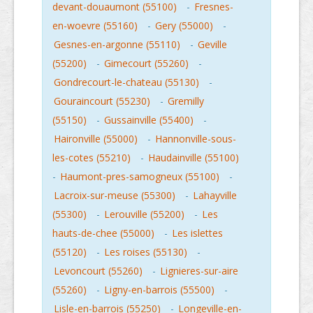
devant-douaumont (55100)
-
Fresnes-
en-woevre (55160)
-
Gery (55000)
-
Gesnes-en-argonne (55110)
-
Geville
(55200)
-
Gimecourt (55260)
-
Gondrecourt-le-chateau (55130)
-
Gouraincourt (55230)
-
Gremilly
(55150)
-
Gussainville (55400)
-
Haironville (55000)
-
Hannonville-sous-
les-cotes (55210)
-
Haudainville (55100)
-
Haumont-pres-samogneux (55100)
-
Lacroix-sur-meuse (55300)
-
Lahayville
(55300)
-
Lerouville (55200)
-
Les
hauts-de-chee (55000)
-
Les islettes
(55120)
-
Les roises (55130)
-
Levoncourt (55260)
-
Lignieres-sur-aire
(55260)
-
Ligny-en-barrois (55500)
-
Lisle-en-barrois (55250)
-
Longeville-en-