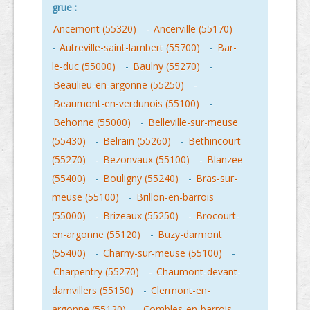
grue :
Ancemont (55320)
-
Ancerville (55170)
-
Autreville-saint-lambert (55700)
-
Bar-
le-duc (55000)
-
Baulny (55270)
-
Beaulieu-en-argonne (55250)
-
Beaumont-en-verdunois (55100)
-
Behonne (55000)
-
Belleville-sur-meuse
(55430)
-
Belrain (55260)
-
Bethincourt
(55270)
-
Bezonvaux (55100)
-
Blanzee
(55400)
-
Bouligny (55240)
-
Bras-sur-
meuse (55100)
-
Brillon-en-barrois
(55000)
-
Brizeaux (55250)
-
Brocourt-
en-argonne (55120)
-
Buzy-darmont
(55400)
-
Charny-sur-meuse (55100)
-
Charpentry (55270)
-
Chaumont-devant-
damvillers (55150)
-
Clermont-en-
argonne (55120)
-
Combles-en-barrois