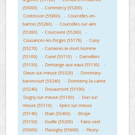
(55000)
-
Commercy (55200)
-
Contrisson (55800)
-
Courcelles-en-
barrois (55260)
-
Courcelles-sur-aire
(55260)
-
Courouvre (55260)
-
Cousances-les-forges (55170)
-
Cuisy
(55270)
-
Cumieres-le-mort-homme
(55100)
-
Cunel (55110)
-
Damvillers
(55150)
-
Demange-aux-eaux (55130)
-
Dieue-sur-meuse (55320)
-
Dommary-
baroncourt (55240)
-
Domremy-la-canne
(55240)
-
Douaumont (55100)
-
Dugny-sur-meuse (55100)
-
Dun-sur-
meuse (55110)
-
Epiez-sur-meuse
(55140)
-
Etain (55400)
-
Etraye
(55150)
-
Euville (55200)
-
Fains-veel
(55000)
-
Flassigny (55600)
-
Fleury-