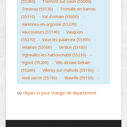
(55260)
-
Tremont-sur-saulx (55000)
-
Treveray (55130)
-
Tronville-en-barrois
(55310)
-
Val-d'ornain (55000)
-
Varennes-en-argonne (55270)
-
Vaucouleurs (55140)
-
Vauquois
(55270)
-
Vaux-les-palameix (55300)
-
Velaines (55500)
-
Verdun (55100)
-
Vigneulles-les-hattonchatel (55210)
-
Vignot (55200)
-
Ville-devant-belrain
(55260)
-
Villeroy-sur-meholle (55190)
-
Void-vacon (55190)
-
Wavrille (55150)
-
ou
cliquez ici pour changer de département