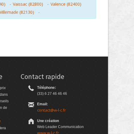
40)
-
Vaissac (82800)
-
Valence (82400)
Villemade (82130)
-
e
Contact rapide
Téléphone:
prix
(33) 6 27 46 46 46
 dans
nseils
Email:
on de
contact@w-l-c.fr
e
Une création
Web Leader Communication
tera
www.w-l-c.fr