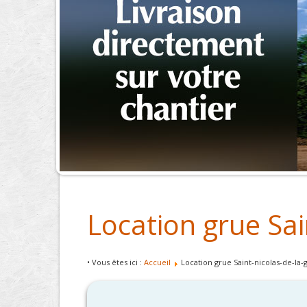
Location grue Sai
• Vous êtes ici :
Accueil
Location grue Saint-nicolas-de-la-