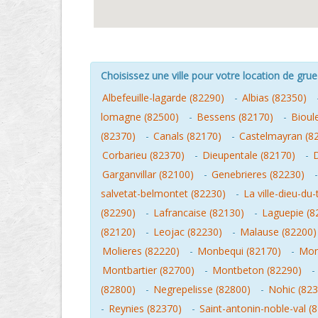
Choisissez une ville pour votre location de grue 
Albefeuille-lagarde (82290)
-
Albias (82350)
lomagne (82500)
-
Bessens (82170)
-
Bioul
(82370)
-
Canals (82170)
-
Castelmayran (8
Corbarieu (82370)
-
Dieupentale (82170)
-
Garganvillar (82100)
-
Genebrieres (82230)
salvetat-belmontet (82230)
-
La ville-dieu-du
(82290)
-
Lafrancaise (82130)
-
Laguepie (8
(82120)
-
Leojac (82230)
-
Malause (82200)
Molieres (82220)
-
Monbequi (82170)
-
Mon
Montbartier (82700)
-
Montbeton (82290)
-
(82800)
-
Negrepelisse (82800)
-
Nohic (823
-
Reynies (82370)
-
Saint-antonin-noble-val (