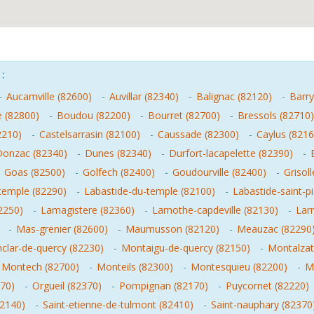
:
-
Aucamville (82600)
-
Auvillar (82340)
-
Balignac (82120)
-
Barry
e (82800)
-
Boudou (82200)
-
Bourret (82700)
-
Bressols (82710)
2210)
-
Castelsarrasin (82100)
-
Caussade (82300)
-
Caylus (8216
Donzac (82340)
-
Dunes (82340)
-
Durfort-lacapelette (82390)
-
-
Goas (82500)
-
Golfech (82400)
-
Goudourville (82400)
-
Grisol
-temple (82290)
-
Labastide-du-temple (82100)
-
Labastide-saint-p
2250)
-
Lamagistere (82360)
-
Lamothe-capdeville (82130)
-
Lar
-
Mas-grenier (82600)
-
Maumusson (82120)
-
Meauzac (82290
clar-de-quercy (82230)
-
Montaigu-de-quercy (82150)
-
Montalzat
Montech (82700)
-
Monteils (82300)
-
Montesquieu (82200)
-
M
70)
-
Orgueil (82370)
-
Pompignan (82170)
-
Puycornet (82220)
82140)
-
Saint-etienne-de-tulmont (82410)
-
Saint-nauphary (82370