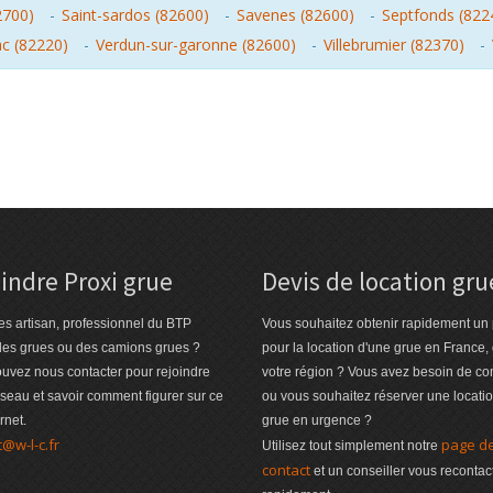
2700)
-
Saint-sardos (82600)
-
Savenes (82600)
-
Septfonds (822
c (82220)
-
Verdun-sur-garonne (82600)
-
Villebrumier (82370)
-
indre Proxi grue
Devis de location gru
es artisan, professionnel du BTP
Vous souhaitez obtenir rapidement un 
des grues ou des camions grues ?
pour la location d'une grue en France,
uvez nous contacter pour rejoindre
votre région ? Vous avez besoin de co
éseau et savoir comment figurer sur ce
ou vous souhaitez réserver une locati
ernet.
grue en urgence ?
t@w-l-c.fr
page d
Utilisez tout simplement notre
contact
et un conseiller vous recontac