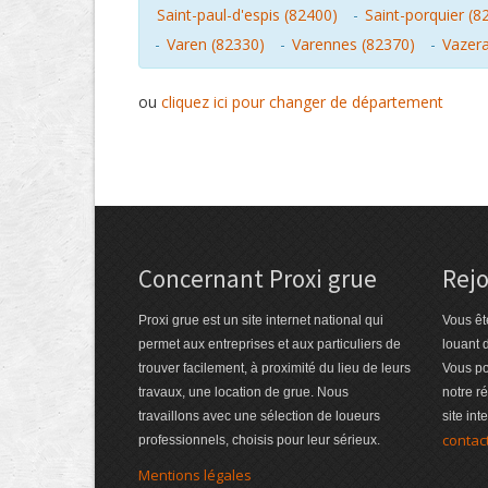
Saint-paul-d'espis (82400)
-
Saint-porquier (8
-
Varen (82330)
-
Varennes (82370)
-
Vazera
ou
cliquez ici pour changer de département
Concernant Proxi grue
Rejo
Proxi grue est un site internet national qui
Vous êt
permet aux entreprises et aux particuliers de
louant 
trouver facilement, à proximité du lieu de leurs
Vous po
travaux, une location de grue. Nous
notre r
travaillons avec une sélection de loueurs
site int
contac
professionnels, choisis pour leur sérieux.
Mentions légales