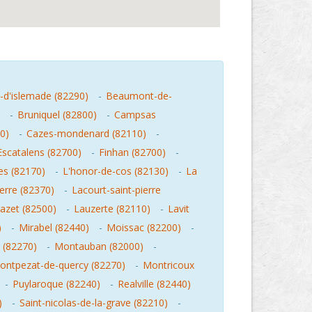
-d'islemade (82290)
-
Beaumont-de-
-
Bruniquel (82800)
-
Campsas
0)
-
Cazes-mondenard (82110)
-
Escatalens (82700)
-
Finhan (82700)
-
les (82170)
-
L'honor-de-cos (82130)
-
La
ierre (82370)
-
Lacourt-saint-pierre
razet (82500)
-
Lauzerte (82110)
-
Lavit
)
-
Mirabel (82440)
-
Moissac (82200)
-
 (82270)
-
Montauban (82000)
-
ontpezat-de-quercy (82270)
-
Montricoux
-
Puylaroque (82240)
-
Realville (82440)
)
-
Saint-nicolas-de-la-grave (82210)
-