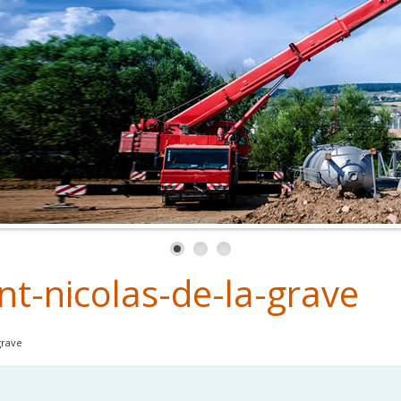
nt-nicolas-de-la-grave
grave