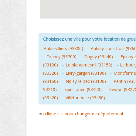
Choisissez une ville pour votre location de grue 
Aubervilliers (93300)
-
Aulnay-sous-bois (936
-
Drancy (93700)
-
Dugny (93440)
-
Epinay-
(93120)
-
Le blanc-mesnil (93150)
-
Le bour
(93320)
-
Livry-gargan (93190)
-
Montfermei
(93160)
-
Noisy-le-sec (93130)
-
Pantin (935
93210)
-
Saint-ouen (93400)
-
Sevran (9327
(93420)
-
Villetaneuse (93430)
-
ou
cliquez ici pour changer de département