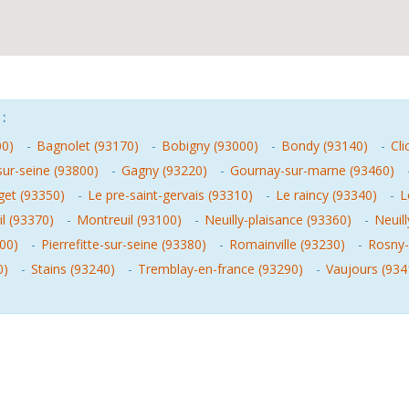
:
00)
-
Bagnolet (93170)
-
Bobigny (93000)
-
Bondy (93140)
-
Cli
sur-seine (93800)
-
Gagny (93220)
-
Gournay-sur-marne (93460)
get (93350)
-
Le pre-saint-gervais (93310)
-
Le raincy (93340)
-
L
l (93370)
-
Montreuil (93100)
-
Neuilly-plaisance (93360)
-
Neuil
00)
-
Pierrefitte-sur-seine (93380)
-
Romainville (93230)
-
Rosny-
0)
-
Stains (93240)
-
Tremblay-en-france (93290)
-
Vaujours (934