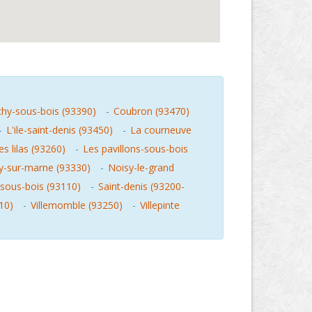
chy-sous-bois (93390)
-
Coubron (93470)
-
L'ile-saint-denis (93450)
-
La courneuve
es lilas (93260)
-
Les pavillons-sous-bois
ly-sur-marne (93330)
-
Noisy-le-grand
sous-bois (93110)
-
Saint-denis (93200-
10)
-
Villemomble (93250)
-
Villepinte