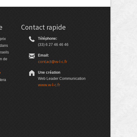
e
Contact rapide
Téléphone:
prix
(33) 6 27 46 46 46
 dans
nseils
Email:
on de
contact@w-l-c.fr
e
Une création
Web Leader Communication
tera
www.w-l-c.fr