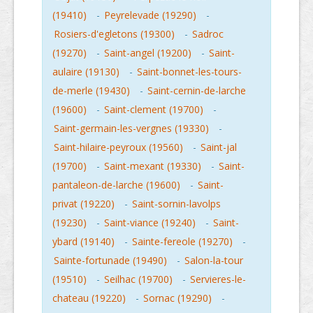
(19410)
-
Peyrelevade (19290)
-
Rosiers-d'egletons (19300)
-
Sadroc
(19270)
-
Saint-angel (19200)
-
Saint-
aulaire (19130)
-
Saint-bonnet-les-tours-
de-merle (19430)
-
Saint-cernin-de-larche
(19600)
-
Saint-clement (19700)
-
Saint-germain-les-vergnes (19330)
-
Saint-hilaire-peyroux (19560)
-
Saint-jal
(19700)
-
Saint-mexant (19330)
-
Saint-
pantaleon-de-larche (19600)
-
Saint-
privat (19220)
-
Saint-sornin-lavolps
(19230)
-
Saint-viance (19240)
-
Saint-
ybard (19140)
-
Sainte-fereole (19270)
-
Sainte-fortunade (19490)
-
Salon-la-tour
(19510)
-
Seilhac (19700)
-
Servieres-le-
chateau (19220)
-
Sornac (19290)
-