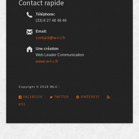
Contact rapide
Téléphone:
(33) 6 27 46 46 46
Email:
contact@w-l-c.fr
Une création
Web Leader Communication
www.w-l-c.fr
Copyright © 2018 WLC -
FACEBOOK
TWITTER
PINTEREST
RSS