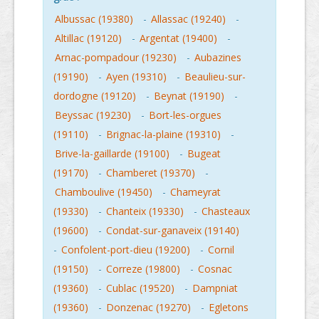
Albussac (19380)
-
Allassac (19240)
-
Altillac (19120)
-
Argentat (19400)
-
Arnac-pompadour (19230)
-
Aubazines
(19190)
-
Ayen (19310)
-
Beaulieu-sur-
dordogne (19120)
-
Beynat (19190)
-
Beyssac (19230)
-
Bort-les-orgues
(19110)
-
Brignac-la-plaine (19310)
-
Brive-la-gaillarde (19100)
-
Bugeat
(19170)
-
Chamberet (19370)
-
Chamboulive (19450)
-
Chameyrat
(19330)
-
Chanteix (19330)
-
Chasteaux
(19600)
-
Condat-sur-ganaveix (19140)
-
Confolent-port-dieu (19200)
-
Cornil
(19150)
-
Correze (19800)
-
Cosnac
(19360)
-
Cublac (19520)
-
Dampniat
(19360)
-
Donzenac (19270)
-
Egletons