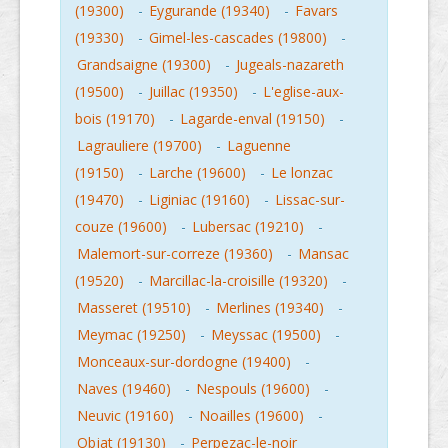
(19300)
-
Eygurande (19340)
-
Favars
(19330)
-
Gimel-les-cascades (19800)
-
Grandsaigne (19300)
-
Jugeals-nazareth
(19500)
-
Juillac (19350)
-
L'eglise-aux-
bois (19170)
-
Lagarde-enval (19150)
-
Lagrauliere (19700)
-
Laguenne
(19150)
-
Larche (19600)
-
Le lonzac
(19470)
-
Liginiac (19160)
-
Lissac-sur-
couze (19600)
-
Lubersac (19210)
-
Malemort-sur-correze (19360)
-
Mansac
(19520)
-
Marcillac-la-croisille (19320)
-
Masseret (19510)
-
Merlines (19340)
-
Meymac (19250)
-
Meyssac (19500)
-
Monceaux-sur-dordogne (19400)
-
Naves (19460)
-
Nespouls (19600)
-
Neuvic (19160)
-
Noailles (19600)
-
Objat (19130)
-
Perpezac-le-noir