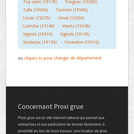
Toy-viam (19170)
-
Treignac (19260)
-
Tulle (19000)
-
Turenne (19500)
-
Ussac (19270)
-
Ussel (19200)
-
Uzerche (19140)
-
Varetz (19240)
-
Vigeois (19410)
-
Vignols (19130)
-
Voutezac (19130)
-
Yssandon (19310)
-
ou
cliquez ici pour changer de département
Concernant Proxi grue
Proxi grue est un site internet national qui permet aux
entreprises et aux particuliers de trouver facilement, à
proximité du lieu de leurs travaux, une location de grue.