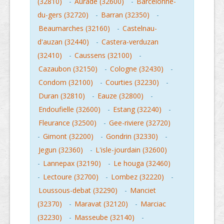
(32810)
-
Aurade (32600)
-
Barcelonne-
du-gers (32720)
-
Barran (32350)
-
Beaumarches (32160)
-
Castelnau-
d'auzan (32440)
-
Castera-verduzan
(32410)
-
Caussens (32100)
-
Cazaubon (32150)
-
Cologne (32430)
-
Condom (32100)
-
Courties (32230)
-
Duran (32810)
-
Eauze (32800)
-
Endoufielle (32600)
-
Estang (32240)
-
Fleurance (32500)
-
Gee-riviere (32720)
-
Gimont (32200)
-
Gondrin (32330)
-
Jegun (32360)
-
L'isle-jourdain (32600)
-
Lannepax (32190)
-
Le houga (32460)
-
Lectoure (32700)
-
Lombez (32220)
-
Loussous-debat (32290)
-
Manciet
(32370)
-
Maravat (32120)
-
Marciac
(32230)
-
Masseube (32140)
-