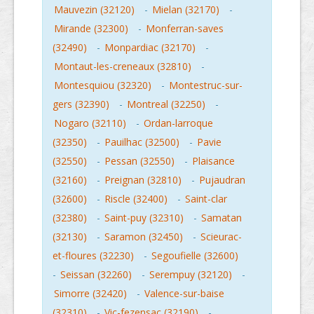
Mauvezin (32120)
-
Mielan (32170)
-
Mirande (32300)
-
Monferran-saves
(32490)
-
Monpardiac (32170)
-
Montaut-les-creneaux (32810)
-
Montesquiou (32320)
-
Montestruc-sur-
gers (32390)
-
Montreal (32250)
-
Nogaro (32110)
-
Ordan-larroque
(32350)
-
Pauilhac (32500)
-
Pavie
(32550)
-
Pessan (32550)
-
Plaisance
(32160)
-
Preignan (32810)
-
Pujaudran
(32600)
-
Riscle (32400)
-
Saint-clar
(32380)
-
Saint-puy (32310)
-
Samatan
(32130)
-
Saramon (32450)
-
Scieurac-
et-floures (32230)
-
Segoufielle (32600)
-
Seissan (32260)
-
Serempuy (32120)
-
Simorre (32420)
-
Valence-sur-baise
(32310)
-
Vic-fezensac (32190)
-