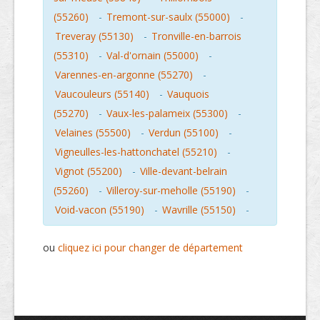
(55260)
-
Tremont-sur-saulx (55000)
-
Treveray (55130)
-
Tronville-en-barrois
(55310)
-
Val-d'ornain (55000)
-
Varennes-en-argonne (55270)
-
Vaucouleurs (55140)
-
Vauquois
(55270)
-
Vaux-les-palameix (55300)
-
Velaines (55500)
-
Verdun (55100)
-
Vigneulles-les-hattonchatel (55210)
-
Vignot (55200)
-
Ville-devant-belrain
(55260)
-
Villeroy-sur-meholle (55190)
-
Void-vacon (55190)
-
Wavrille (55150)
-
ou
cliquez ici pour changer de département