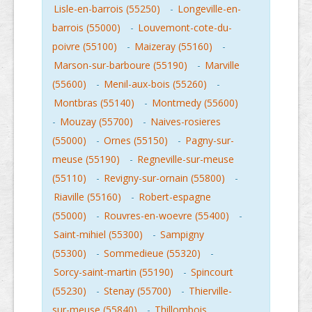
Lisle-en-barrois (55250)
-
Longeville-en-
barrois (55000)
-
Louvemont-cote-du-
poivre (55100)
-
Maizeray (55160)
-
Marson-sur-barboure (55190)
-
Marville
(55600)
-
Menil-aux-bois (55260)
-
Montbras (55140)
-
Montmedy (55600)
-
Mouzay (55700)
-
Naives-rosieres
(55000)
-
Ornes (55150)
-
Pagny-sur-
meuse (55190)
-
Regneville-sur-meuse
(55110)
-
Revigny-sur-ornain (55800)
-
Riaville (55160)
-
Robert-espagne
(55000)
-
Rouvres-en-woevre (55400)
-
Saint-mihiel (55300)
-
Sampigny
(55300)
-
Sommedieue (55320)
-
Sorcy-saint-martin (55190)
-
Spincourt
(55230)
-
Stenay (55700)
-
Thierville-
sur-meuse (55840)
-
Thillombois