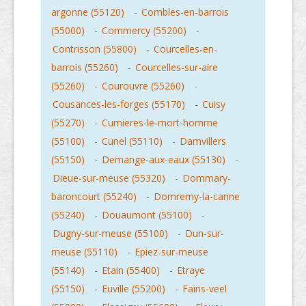
argonne (55120)
-
Combles-en-barrois
(55000)
-
Commercy (55200)
-
Contrisson (55800)
-
Courcelles-en-
barrois (55260)
-
Courcelles-sur-aire
(55260)
-
Courouvre (55260)
-
Cousances-les-forges (55170)
-
Cuisy
(55270)
-
Cumieres-le-mort-homme
(55100)
-
Cunel (55110)
-
Damvillers
(55150)
-
Demange-aux-eaux (55130)
-
Dieue-sur-meuse (55320)
-
Dommary-
baroncourt (55240)
-
Domremy-la-canne
(55240)
-
Douaumont (55100)
-
Dugny-sur-meuse (55100)
-
Dun-sur-
meuse (55110)
-
Epiez-sur-meuse
(55140)
-
Etain (55400)
-
Etraye
(55150)
-
Euville (55200)
-
Fains-veel