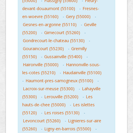
(55000)
-
Flassigny (55600)
-
Fleury-
devant-douaumont (55100)
-
Fresnes-
en-woevre (55160)
-
Gery (55000)
-
Gesnes-en-argonne (55110)
-
Geville
(55200)
-
Gimecourt (55260)
-
Gondrecourt-le-chateau (55130)
-
Gouraincourt (55230)
-
Gremilly
(55150)
-
Gussainville (55400)
-
Haironville (55000)
-
Hannonville-sous-
les-cotes (55210)
-
Haudainville (55100)
-
Haumont-pres-samogneux (55100)
-
Lacroix-sur-meuse (55300)
-
Lahayville
(55300)
-
Lerouville (55200)
-
Les
hauts-de-chee (55000)
-
Les islettes
(55120)
-
Les roises (55130)
-
Levoncourt (55260)
-
Lignieres-sur-aire
(55260)
-
Ligny-en-barrois (55500)
-