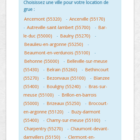
Choisissez une ville pour votre location de
grue :
Ancemont (55320)
-
Ancerville (55170)
-
Autreville-saint-lambert (55700)
-
Bar-
le-duc (55000)
-
Baulny (55270)
-
Beaulieu-en-argonne (55250)
-
Beaumont-en-verdunois (55100)
-
Behonne (55000)
-
Belleville-sur-meuse
(55430)
-
Belrain (55260)
-
Bethincourt
(55270)
-
Bezonvaux (55100)
-
Blanzee
(55400)
-
Bouligny (55240)
-
Bras-sur-
meuse (55100)
-
Brillon-en-barrois
(55000)
-
Brizeaux (55250)
-
Brocourt-
en-argonne (55120)
-
Buzy-darmont
(55400)
-
Charny-sur-meuse (55100)
-
Charpentry (55270)
-
Chaumont-devant-
damvillers (55150)
-
Clermont-en-