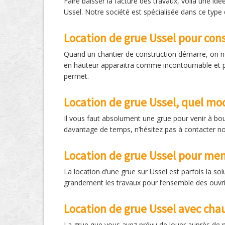
Faire baisser la facture des travaux, voilà une idé
Ussel. Notre société est spécialisée dans ce type
Location de grue Ussel pour con
Quand un chantier de construction démarre, on ne
en hauteur apparaitra comme incontournable et pou
permet.
Location de grue Ussel, quel mod
Il vous faut absolument une grue pour venir à bou
davantage de temps, n’hésitez pas à contacter no
Location de grue Ussel pour men
La location d’une grue sur Ussel est parfois la so
grandement les travaux pour l’ensemble des ouvri
Location de grue Ussel avec cha
La grue que vous avez prévu de louer auprès de n