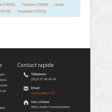
le (19000)
-
Turenne (19500)
-
Ussac
(19130)
-
Yssandon (19310)
-
e
Contact rapide
Téléphone:
prix
(33) 6 27 46 46 46
 dans
nseils
Email:
on de
contact@w-l-c.fr
e
Une création
Web Leader Communication
tera