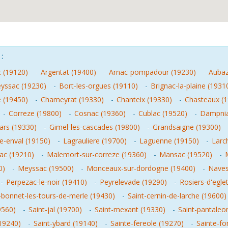
:
ac (19120)
-
Argentat (19400)
-
Arnac-pompadour (19230)
-
Aubaz
yssac (19230)
-
Bort-les-orgues (19110)
-
Brignac-la-plaine (1931
 (19450)
-
Chameyrat (19330)
-
Chanteix (19330)
-
Chasteaux (
-
Correze (19800)
-
Cosnac (19360)
-
Cublac (19520)
-
Dampnia
ars (19330)
-
Gimel-les-cascades (19800)
-
Grandsaigne (19300)
e-enval (19150)
-
Lagrauliere (19700)
-
Laguenne (19150)
-
Larc
ac (19210)
-
Malemort-sur-correze (19360)
-
Mansac (19520)
-
M
0)
-
Meyssac (19500)
-
Monceaux-sur-dordogne (19400)
-
Naves
-
Perpezac-le-noir (19410)
-
Peyrelevade (19290)
-
Rosiers-d'egle
-bonnet-les-tours-de-merle (19430)
-
Saint-cernin-de-larche (19600)
9560)
-
Saint-jal (19700)
-
Saint-mexant (19330)
-
Saint-pantaleo
(19240)
-
Saint-ybard (19140)
-
Sainte-fereole (19270)
-
Sainte-fo