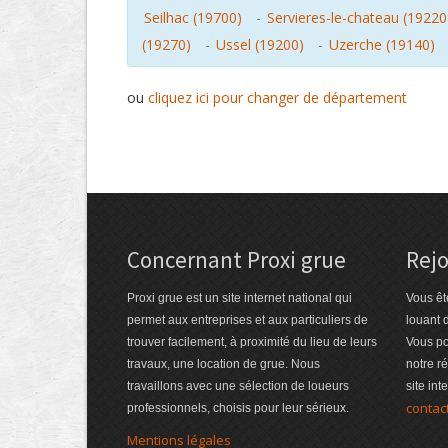
Seilhac (19700)
-
Servieres-le-chateau (19220
(19270)
-
Ussel (19200)
-
Uzerche (19140)
ou
cliquez ici pour changer de département
Concernant Proxi grue
Rejo
Proxi grue est un site internet national qui
Vous êt
permet aux entreprises et aux particuliers de
louant 
trouver facilement, à proximité du lieu de leurs
Vous po
travaux, une location de grue. Nous
notre r
travaillons avec une sélection de loueurs
site int
contac
professionnels, choisis pour leur sérieux.
Mentions légales