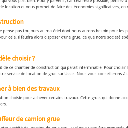
e qui vous plait bien. Pour y parvenir, car cela reste possible, pensez
 de location et vous promet de faire des économies significatives, en
struction
 pense pas toujours au matériel dont nous aurons besoin pour les pro
r cela, il faudra alors disposer d’une grue, ce que notre société spé
èle choisir ?
t de ce chantier de construction qui parait interminable. Pour choisir
tre service de location de grue sur Ussel. Nous vous conseillerons à
er à bien des travaux
lution choisie pour achever certains travaux. Cette grue, qui donne acc
ers.
uffeur de camion grue
otre société de location de grue sur Ussel peut vous être proposée d