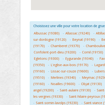
Choisissez une ville pour votre location de grue 
Albussac (19380)
-
Allassac (19240)
-
Altill
sur-dordogne (19120)
-
Beynat (19190)
-
Be
(19170)
-
Chamberet (19370)
-
Chamboulive
Confolent-port-dieu (19200)
-
Cornil (19150)
Egletons (19300)
-
Eygurande (19340)
-
Fav
(19350)
-
L'eglise-aux-bois (19170)
-
Lagard
(19160)
-
Lissac-sur-couze (19600)
-
Lubers
(19510)
-
Merlines (19340)
-
Meymac (1925
(19160)
-
Noailles (19600)
-
Objat (19130)
angel (19200)
-
Saint-aulaire (19130)
-
Saint
les-vergnes (19330)
-
Saint-hilaire-peyroux (1
-
Saint-sornin-lavolps (19230)
-
Saint-viance 