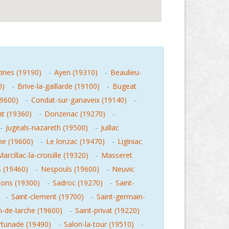
ines (19190)
-
Ayen (19310)
-
Beaulieu-
0)
-
Brive-la-gaillarde (19100)
-
Bugeat
19600)
-
Condat-sur-ganaveix (19140)
-
t (19360)
-
Donzenac (19270)
-
-
Jugeals-nazareth (19500)
-
Juillac
he (19600)
-
Le lonzac (19470)
-
Liginiac
arcillac-la-croisille (19320)
-
Masseret
 (19460)
-
Nespouls (19600)
-
Neuvic
tons (19300)
-
Sadroc (19270)
-
Saint-
-
Saint-clement (19700)
-
Saint-germain-
n-de-larche (19600)
-
Saint-privat (19220)
rtunade (19490)
-
Salon-la-tour (19510)
-