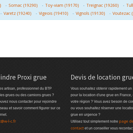
)
-
Sornac (19290)
-
Toy-viam (19170)
-
Treignac (19260)
-
Tul
-
Varetz (19240)
-
Vigeois (19410)
-
Vignols (19130)
-
Voutezac 
indre Proxi grue
Devis de location gru
es artisan, professionnel du BTP
Vous souhaitez obtenir rapidement un 
des grues ou des camions grues ?
pour la location d'une grue en France,
uvez nous contacter pour rejoindre
votre région ? Vous avez besoin de co
éseau et savoir comment figurer sur ce
ou vous souhaitez réserver une locati
ernet.
grue en urgence ?
t@w-l-c.fr
page d
Utilisez tout simplement notre
contact
et un conseiller vous recontac