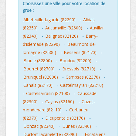
Choisissez une ville pour votre location de
grue :
Albefeuille-lagarde (82290)
-
Albias
(82350)
-
Aucamville (82600)
-
Auvillar
(82340)
-
Balignac (82120)
-
Barry-
d'islemade (82290)
-
Beaumont-de-
lomagne (82500)
-
Bessens (82170)
-
Bioule (82800)
-
Boudou (82200)
-
Bourret (82700)
-
Bressols (82710)
-
Bruniquel (82800)
-
Campsas (82370)
-
Canals (82170)
-
Castelmayran (82210)
-
Castelsarrasin (82100)
-
Caussade
(82300)
-
Caylus (82160)
-
Cazes-
mondenard (82110)
-
Corbarieu
(82370)
-
Dieupentale (82170)
-
Donzac (82340)
-
Dunes (82340)
-
Durfort-lacapelette (82390)
-
Escatalens