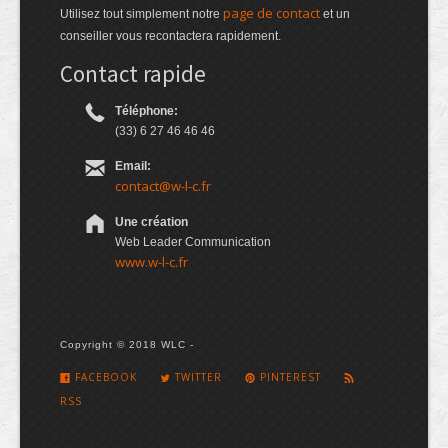
page de contact
Utilisez tout simplement notre
et un
conseiller vous recontactera rapidement.
Contact rapide
Téléphone:
(33) 6 27 46 46 46
Email:
contact@w-l-c.fr
Une création
Web Leader Communication
www.w-l-c.fr
Copyright © 2018 WLC -
FACEBOOK
TWITTER
PINTEREST
RSS