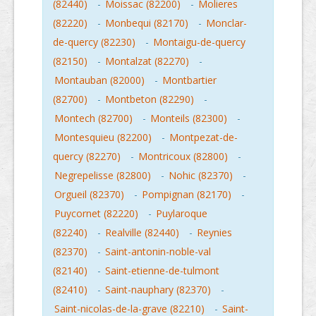
(82440)
-
Moissac (82200)
-
Molieres
(82220)
-
Monbequi (82170)
-
Monclar-
de-quercy (82230)
-
Montaigu-de-quercy
(82150)
-
Montalzat (82270)
-
Montauban (82000)
-
Montbartier
(82700)
-
Montbeton (82290)
-
Montech (82700)
-
Monteils (82300)
-
Montesquieu (82200)
-
Montpezat-de-
quercy (82270)
-
Montricoux (82800)
-
Negrepelisse (82800)
-
Nohic (82370)
-
Orgueil (82370)
-
Pompignan (82170)
-
Puycornet (82220)
-
Puylaroque
(82240)
-
Realville (82440)
-
Reynies
(82370)
-
Saint-antonin-noble-val
(82140)
-
Saint-etienne-de-tulmont
(82410)
-
Saint-nauphary (82370)
-
Saint-nicolas-de-la-grave (82210)
-
Saint-